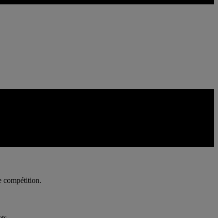
eux, les environnements sont plus présents physiquement et les combats
e compétition.
ts.