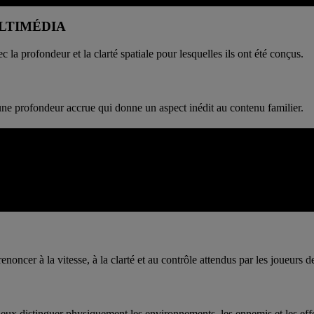
LTIMÉDIA
la profondeur et la clarté spatiale pour lesquelles ils ont été conçus.
ne profondeur accrue qui donne un aspect inédit au contenu familier.
S JEUX
acile à comprendre. Le premier plan et l'arrière-plan se distinguent mi
noncer à la vitesse, à la clarté et au contrôle attendus par les joueurs d
eux distinguer physiquement les environnements, les ennemis et les effe