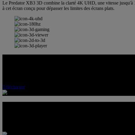
Le Predator XB3 3D combine la clarté 4K UHD, une vitesse jusqu'à 180
à cet écran conçu pour dépasser les limites des écrans plats.
SpatialLabs™ 3D HUB
Découvrez l'avenir de l'immersion avec le logiciel SpatialLabs™ 3D Hu
de pointe. Votre monde, dans toutes les dimensions.
Télécharger
UN ÉCRAN. PLUS DE 3D
Avec sa fonctionnalité 3D intégrée, cet écran dépasse les fonctionnalit
multimédias enrichis sans passer par un autre appareil.