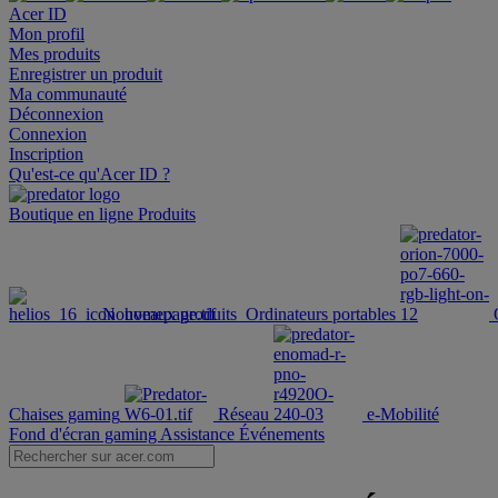
Acer ID
Mon profil
Mes produits
Enregistrer un produit
Ma communauté
Déconnexion
Connexion
Inscription
Qu'est-ce qu'Acer ID ?
Boutique en ligne
Produits
Nouveaux produits
Ordinateurs portables
Chaises gaming
Réseau
e-Mobilité
Fond d'écran gaming
Assistance
Événements