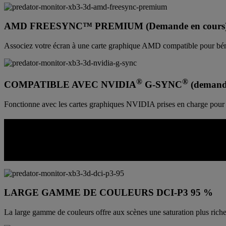
AMD FREESYNC™ PREMIUM (Demande en cours
Associez votre écran à une carte graphique AMD compatible pour bénéfici
®
®
COMPATIBLE AVEC NVIDIA
G-SYNC
(demande
Fonctionne avec les cartes graphiques NVIDIA prises en charge pour u
COULEUR CONÇUE POUR UNE GRAND
La profondeur de lecture est meilleure lorsque les couleurs et le contras
spatiale plus crédible, et non délavée ou floue.
LARGE GAMME DE COULEURS DCI-P3 95 %
La large gamme de couleurs offre aux scènes une saturation plus riche e