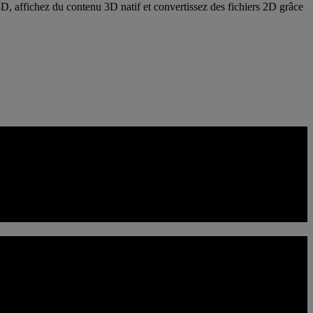
, affichez du contenu 3D natif et convertissez des fichiers 2D grâce
nversion fluide de la 2D à la 3D et d'une prise en charge des jeux 3D
enu compatible, inspecter des ressources 3D et explorer des contenus