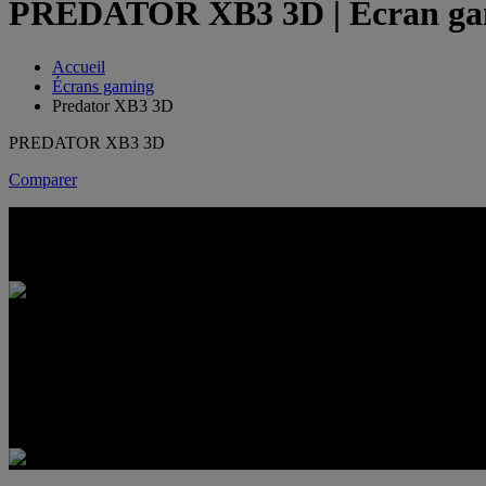
PREDATOR XB3 3D | Écran gami
Accueil
Écrans gaming
Predator XB3 3D
PREDATOR XB3 3D
Comparer
PREDATOR XB3 3D
PROFONDEUR 4K. UNE LECTURE À PLEINE VITESSE.