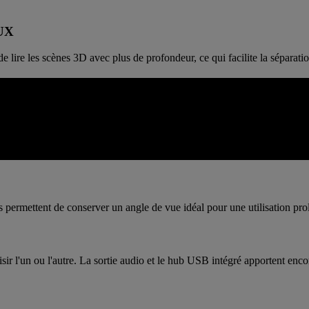
UX
e lire les scènes 3D avec plus de profondeur, ce qui facilite la séparatio
IGURATIONS RÉELLES
D spécialisés. De la position d'affichage à la connectivité, en passant p
u.
ous permettent de conserver un angle de vue idéal pour une utilisation p
sir l'un ou l'autre. La sortie audio et le hub USB intégré apportent en