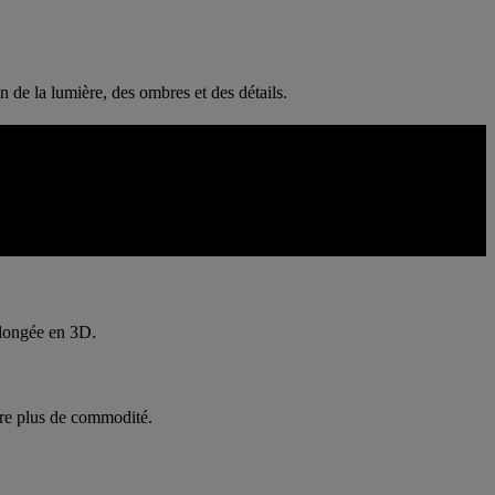
n de la lumière, des ombres et des détails.
ar les outils de communication intégrés, il s'adapte plus facilement aux
rolongée en 3D.
core plus de commodité.