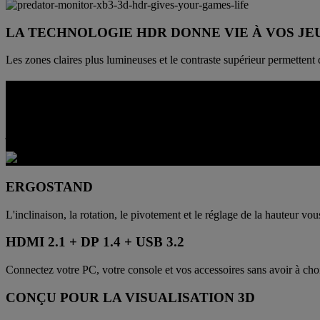
LA TECHNOLOGIE HDR DONNE VIE À VOS JE
Les zones claires plus lumineuses et le contraste supérieur permettent d
CONÇU POUR S'ADAPTER AUX CONF
Ce moniteur offre des fonctionnalités qui dépassent celles des écrans 3
jeux, à la création, au streaming et à l'utilisation quotidienne du burea
ERGOSTAND
L'inclinaison, la rotation, le pivotement et le réglage de la hauteur v
HDMI 2.1 + DP 1.4 + USB 3.2
Connectez votre PC, votre console et vos accessoires sans avoir à choi
CONÇU POUR LA VISUALISATION 3D