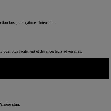
tion lorsque le rythme s'intensifie.
jouer plus facilement et devancer leurs adversaires.
r des scènes éclatantes, des zones claires lisibles et une séparation
'arrière-plan.