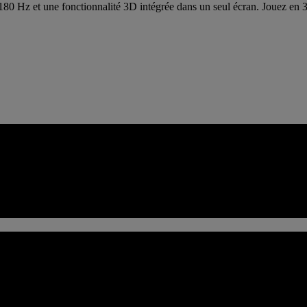
 Hz et une fonctionnalité 3D intégrée dans un seul écran. Jouez en 3D
b. Profitez d'une expérience de visionnage 3D haute fidélité, d'une co
és classiques. Il constitue un outil unique pour jouer, afficher du cont