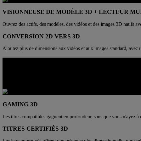
VISIONNEUSE DE MODÈLE 3D + LECTEUR MU
Ouvrez des actifs, des modèles, des vidéos et des images 3D natifs avec 
CONVERSION 2D VERS 3D
Ajoutez plus de dimensions aux vidéos et aux images standard, avec u
UNE GRANDE PROFONDEUR DANS VO
Lorsque les jeux pris en charge passent en 3D, l'espace devient plus f
offrent de meilleurs repères spatiaux, sans renoncer au contrôle.
GAMING 3D
Les titres compatibles gagnent en profondeur, sans que vous n'ayez à re
TITRES CERTIFIÉS 3D
Les jeux approuvés offrent une présence plus dimensionnelle, pour mi