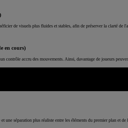
)
er de visuels plus fluides et stables, afin de préserver la clarté de l'ac
 en cours)
n contrôle accru des mouvements. Ainsi, davantage de joueurs peuvent 
E CLARTÉ EN 3D
te restent contrôlés de l'avant à l'arrière. Cet écran est conçu pour offri
t une séparation plus réaliste entre les éléments du premier plan et de l