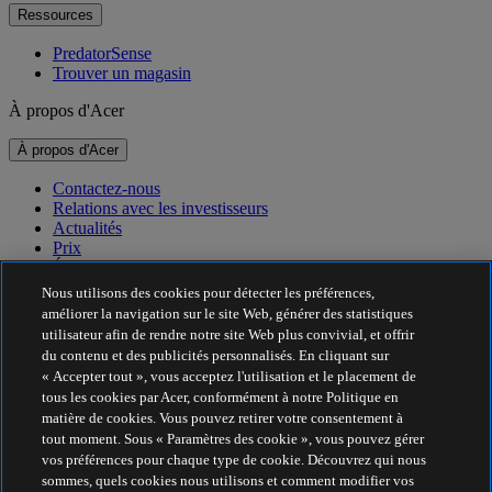
Ressources
PredatorSense
Trouver un magasin
À propos d'Acer
À propos d'Acer
Contactez-nous
Relations avec les investisseurs
Actualités
Prix
Événements
Nous utilisons des cookies pour détecter les préférences,
Développement durable
améliorer la navigation sur le site Web, générer des statistiques
utilisateur afin de rendre notre site Web plus convivial, et offrir
Développement durable
du contenu et des publicités personnalisés. En cliquant sur
« Accepter tout », vous acceptez l'utilisation et le placement de
Responsabilité sociale de l'entreprise
tous les cookies par Acer, conformément à notre Politique en
Empreinte carbone du produit
matière de cookies. Vous pouvez retirer votre consentement à
Project Humanity
tout moment. Sous « Paramètres des cookie », vous pouvez gérer
Earthion
vos préférences pour chaque type de cookie. Découvrez qui nous
Politique de confidentialité
sommes, quels cookies nous utilisons et comment modifier vos