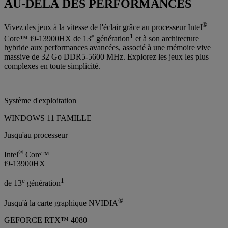
AU-DELÀ DES PERFORMANCES
®
Vivez des jeux à la vitesse de l'éclair grâce au processeur Intel
e
1
Core™ i9-13900HX de 13
génération
et à son architecture
hybride aux performances avancées, associé à une mémoire vive
massive de 32 Go DDR5-5600 MHz. Explorez les jeux les plus
complexes en toute simplicité.
Système d'exploitation
WINDOWS 11 FAMILLE
Jusqu'au processeur
®
Intel
Core™
i9-13900HX
e
1
de 13
génération
®
Jusqu'à la carte graphique NVIDIA
GEFORCE RTX™ 4080