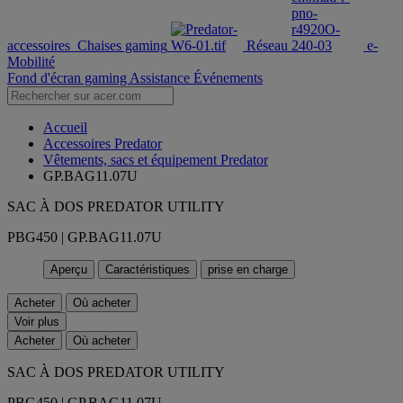
accessoires
Chaises gaming
Réseau
e-
Mobilité
Fond d'écran gaming
Assistance
Événements
Accueil
Accessoires Predator
Vêtements, sacs et équipement Predator
GP.BAG11.07U
SAC À DOS PREDATOR UTILITY
PBG450 | GP.BAG11.07U
Aperçu
Caractéristiques
prise en charge
Acheter
Où acheter
Voir plus
Acheter
Où acheter
SAC À DOS PREDATOR UTILITY
PBG450 | GP.BAG11.07U