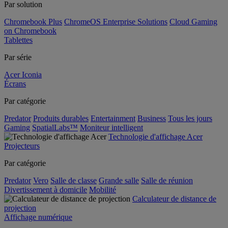
Par solution
Chromebook Plus
ChromeOS Enterprise Solutions
Cloud Gaming
on Chromebook
Tablettes
Par série
Acer Iconia
Écrans
Par catégorie
Predator
Produits durables
Entertainment
Business
Tous les jours
Gaming
SpatialLabs™
Moniteur intelligent
Technologie d'affichage Acer
Projecteurs
Par catégorie
Predator
Vero
Salle de classe
Grande salle
Salle de réunion
Divertissement à domicile
Mobilité
Calculateur de distance de
projection
Affichage numérique