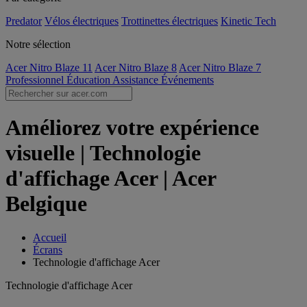
Predator
Vélos électriques
Trottinettes électriques
Kinetic Tech
Notre sélection
Acer Nitro Blaze 11
Acer Nitro Blaze 8
Acer Nitro Blaze 7
Professionnel
Éducation
Assistance
Événements
Améliorez votre expérience
visuelle | Technologie
d'affichage Acer | Acer
Belgique
Accueil
Écrans
Technologie d'affichage Acer
Technologie d'affichage Acer