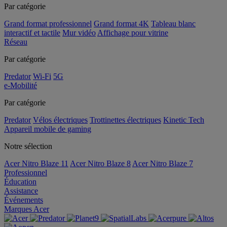
Par catégorie
Grand format professionnel
Grand format 4K
Tableau blanc
interactif et tactile
Mur vidéo
Affichage pour vitrine
Réseau
Par catégorie
Predator
Wi-Fi
5G
e-Mobilité
Par catégorie
Predator
Vélos électriques
Trottinettes électriques
Kinetic Tech
Appareil mobile de gaming
Notre sélection
Acer Nitro Blaze 11
Acer Nitro Blaze 8
Acer Nitro Blaze 7
Professionnel
Éducation
Assistance
Événements
Marques Acer