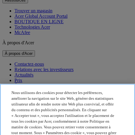
Ressources
Trouver un magasin
Acer Global Account Portal
BOUTIQUE EN LIGNE
Technologies Acer
McAfee
À propos d'Acer
À propos d'Acer
Contactez-nous
Relations avec les investisseurs
Actualités
Prix
Événements
Nous utilisons des cookies pour détecter les préférences,
Développement durable
améliorer la navigation sur le site Web, générer des statistiques
utilisateur afin de rendre notre site Web plus convivial, et offrir
Développement durable
du contenu et des publicités personnalisés. En cliquant sur
« Accepter tout », vous acceptez l'utilisation et le placement de
Responsabilité sociale de l'entreprise
tous les cookies par Acer, conformément à notre Politique en
Empreinte carbone du produit
matière de cookies. Vous pouvez retirer votre consentement à
Project Humanity
tout moment. Sous « Paramètres des cookie », vous pouvez gérer
Earthion