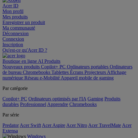
Acer ID
Mon profil
Mes produits
Enregistrer un produit
Ma communauté
Déconnexion
Connexion
Inscription
Qu'est-ce qu'Acer ID ?
Boutique en ligne
AI
Produits
Nouveaux produits
Copilot+ PC
Ordinateurs portables
Ordinateurs
de bureau
Chromebooks
Tablettes
Écrans
Projecteurs
Affichage
numérique
Réseau
e-Mobilité
Appareil mobile de gaming
Par catégorie
Copilot+ PC
Ordinateurs optimisés par l'IA
Gaming
Produits
durables
Professionnel
Apprendre
Chromebooks
Par série
Predator
Acer Swift
Acer Aspire
Acer Nitro
Acer TravelMate
Acer
Extensa
Windows