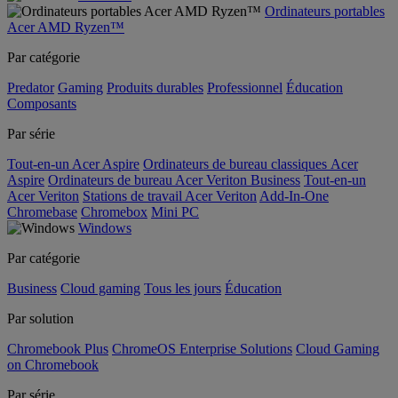
Ordinateurs portables
Acer AMD Ryzen™
Par catégorie
Predator
Gaming
Produits durables
Professionnel
Éducation
Composants
Par série
Tout-en-un Acer Aspire
Ordinateurs de bureau classiques Acer
Aspire
Ordinateurs de bureau Acer Veriton Business
Tout-en-un
Acer Veriton
Stations de travail Acer Veriton
Add-In-One
Chromebase
Chromebox
Mini PC
Windows
Par catégorie
Business
Cloud gaming
Tous les jours
Éducation
Par solution
Chromebook Plus
ChromeOS Enterprise Solutions
Cloud Gaming
on Chromebook
Par série