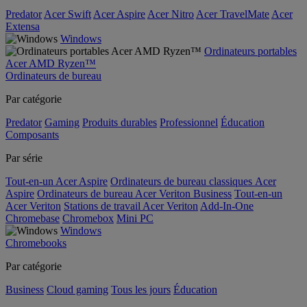
Predator
Acer Swift
Acer Aspire
Acer Nitro
Acer TravelMate
Acer
Extensa
Windows
Ordinateurs portables
Acer AMD Ryzen™
Ordinateurs de bureau
Par catégorie
Predator
Gaming
Produits durables
Professionnel
Éducation
Composants
Par série
Tout-en-un Acer Aspire
Ordinateurs de bureau classiques Acer
Aspire
Ordinateurs de bureau Acer Veriton Business
Tout-en-un
Acer Veriton
Stations de travail Acer Veriton
Add-In-One
Chromebase
Chromebox
Mini PC
Windows
Chromebooks
Par catégorie
Business
Cloud gaming
Tous les jours
Éducation