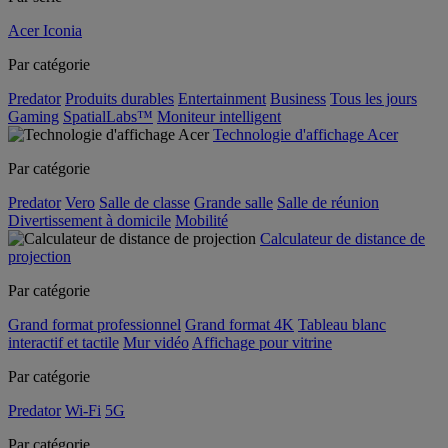
Acer Iconia
Par catégorie
Predator
Produits durables
Entertainment
Business
Tous les jours
Gaming
SpatialLabs™
Moniteur intelligent
Technologie d'affichage Acer
Par catégorie
Predator
Vero
Salle de classe
Grande salle
Salle de réunion
Divertissement à domicile
Mobilité
Calculateur de distance de
projection
Par catégorie
Grand format professionnel
Grand format 4K
Tableau blanc
interactif et tactile
Mur vidéo
Affichage pour vitrine
Par catégorie
Predator
Wi-Fi
5G
Par catégorie