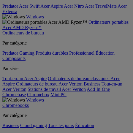
Predator
Acer Swift
Acer Aspire
Acer Nitro
Acer TravelMate
Acer
Extensa
Windows
Ordinateurs portables
Acer AMD Ryzen™
Ordinateurs de bureau
Par catégorie
Predator
Gaming
Produits durables
Professionnel
Éducation
Composants
Par série
Tout-en-un Acer Aspire
Ordinateurs de bureau classiques Acer
Aspire
Ordinateurs de bureau Acer Veriton Business
Tout-en-un
Acer Veriton
Stations de travail Acer Veriton
Add-In-One
Chromebase
Chromebox
Mini PC
Windows
Chromebooks
Par catégorie
Business
Cloud gaming
Tous les jours
Éducation