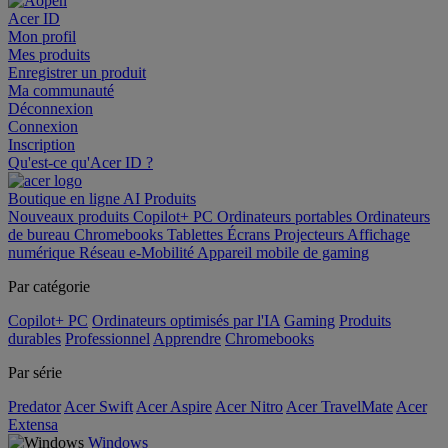
Acer ID
Mon profil
Mes produits
Enregistrer un produit
Ma communauté
Déconnexion
Connexion
Inscription
Qu'est-ce qu'Acer ID ?
Boutique en ligne
AI
Produits
Nouveaux produits
Copilot+ PC
Ordinateurs portables
Ordinateurs
de bureau
Chromebooks
Tablettes
Écrans
Projecteurs
Affichage
numérique
Réseau
e-Mobilité
Appareil mobile de gaming
Par catégorie
Copilot+ PC
Ordinateurs optimisés par l'IA
Gaming
Produits
durables
Professionnel
Apprendre
Chromebooks
Par série
Predator
Acer Swift
Acer Aspire
Acer Nitro
Acer TravelMate
Acer
Extensa
Windows