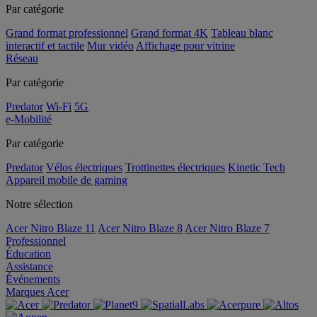
Par catégorie
Grand format professionnel
Grand format 4K
Tableau blanc
interactif et tactile
Mur vidéo
Affichage pour vitrine
Réseau
Par catégorie
Predator
Wi-Fi
5G
e-Mobilité
Par catégorie
Predator
Vélos électriques
Trottinettes électriques
Kinetic Tech
Appareil mobile de gaming
Notre sélection
Acer Nitro Blaze 11
Acer Nitro Blaze 8
Acer Nitro Blaze 7
Professionnel
Éducation
Assistance
Événements
Marques Acer