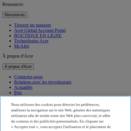
Ressources
Ressources
Trouver un magasin
Acer Global Account Portal
BOUTIQUE EN LIGNE
Technologies Acer
McAfee
À propos d'Acer
À propos d'Acer
Contactez-nous
Relations avec les investisseurs
Actualités
Prix
Événements
Nous utilisons des cookies pour détecter les préférences,
Développement durable
améliorer la navigation sur le site Web, générer des statistiques
utilisateur afin de rendre notre site Web plus convivial, et offrir
Développement durable
du contenu et des publicités personnalisés. En cliquant sur
« Accepter tout », vous acceptez l'utilisation et le placement de
Responsabilité sociale de l'entreprise