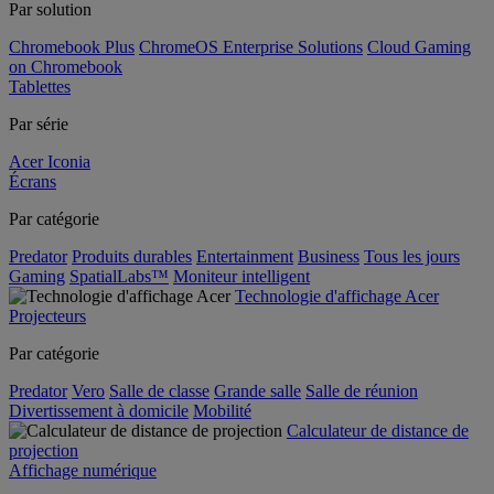
Par solution
Chromebook Plus
ChromeOS Enterprise Solutions
Cloud Gaming
on Chromebook
Tablettes
Par série
Acer Iconia
Écrans
Par catégorie
Predator
Produits durables
Entertainment
Business
Tous les jours
Gaming
SpatialLabs™
Moniteur intelligent
Technologie d'affichage Acer
Projecteurs
Par catégorie
Predator
Vero
Salle de classe
Grande salle
Salle de réunion
Divertissement à domicile
Mobilité
Calculateur de distance de
projection
Affichage numérique