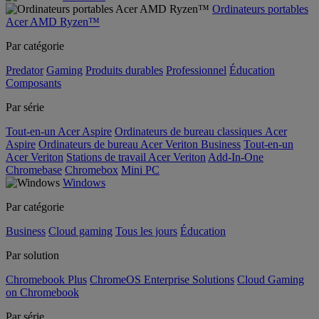
Ordinateurs portables
Acer AMD Ryzen™
Par catégorie
Predator
Gaming
Produits durables
Professionnel
Éducation
Composants
Par série
Tout-en-un Acer Aspire
Ordinateurs de bureau classiques Acer
Aspire
Ordinateurs de bureau Acer Veriton Business
Tout-en-un
Acer Veriton
Stations de travail Acer Veriton
Add-In-One
Chromebase
Chromebox
Mini PC
Windows
Par catégorie
Business
Cloud gaming
Tous les jours
Éducation
Par solution
Chromebook Plus
ChromeOS Enterprise Solutions
Cloud Gaming
on Chromebook
Par série