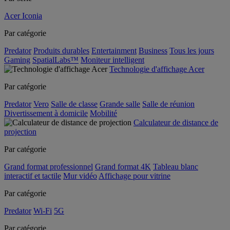
Acer Iconia
Par catégorie
Predator
Produits durables
Entertainment
Business
Tous les jours
Gaming
SpatialLabs™
Moniteur intelligent
Technologie d'affichage Acer
Par catégorie
Predator
Vero
Salle de classe
Grande salle
Salle de réunion
Divertissement à domicile
Mobilité
Calculateur de distance de
projection
Par catégorie
Grand format professionnel
Grand format 4K
Tableau blanc
interactif et tactile
Mur vidéo
Affichage pour vitrine
Par catégorie
Predator
Wi-Fi
5G
Par catégorie