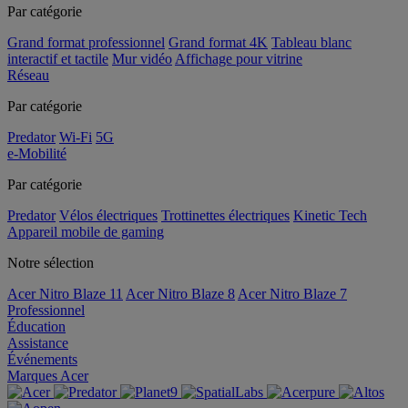
Par catégorie
Grand format professionnel
Grand format 4K
Tableau blanc
interactif et tactile
Mur vidéo
Affichage pour vitrine
Réseau
Par catégorie
Predator
Wi-Fi
5G
e-Mobilité
Par catégorie
Predator
Vélos électriques
Trottinettes électriques
Kinetic Tech
Appareil mobile de gaming
Notre sélection
Acer Nitro Blaze 11
Acer Nitro Blaze 8
Acer Nitro Blaze 7
Professionnel
Éducation
Assistance
Événements
Marques Acer