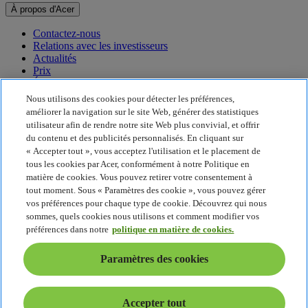
À propos d'Acer
Contactez-nous
Relations avec les investisseurs
Actualités
Prix
Événements
Nous utilisons des cookies pour détecter les préférences,
Développement durable
améliorer la navigation sur le site Web, générer des statistiques
utilisateur afin de rendre notre site Web plus convivial, et offrir
Développement durable
du contenu et des publicités personnalisés. En cliquant sur
« Accepter tout », vous acceptez l'utilisation et le placement de
Responsabilité sociale de l'entreprise
tous les cookies par Acer, conformément à notre Politique en
Empreinte carbone du produit
matière de cookies. Vous pouvez retirer votre consentement à
Project Humanity
tout moment. Sous « Paramètres des cookie », vous pouvez gérer
Earthion
vos préférences pour chaque type de cookie. Découvrez qui nous
Politique de confidentialité
sommes, quels cookies nous utilisons et comment modifier vos
Politique en matière de cookies
préférences dans notre
politique en matière de cookies.
Mentions légales
Informations légales supplémentaires
Paramètres des cookies
Politique en matière d'accessibilité
Paramètres des cookies
Belgique - Français
Accepter tout