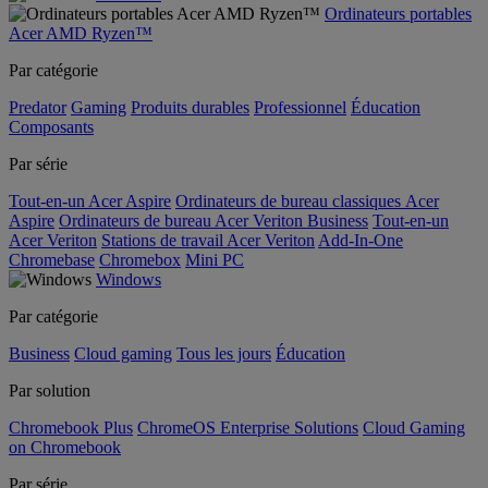
Ordinateurs portables
Acer AMD Ryzen™
Par catégorie
Predator
Gaming
Produits durables
Professionnel
Éducation
Composants
Par série
Tout-en-un Acer Aspire
Ordinateurs de bureau classiques Acer
Aspire
Ordinateurs de bureau Acer Veriton Business
Tout-en-un
Acer Veriton
Stations de travail Acer Veriton
Add-In-One
Chromebase
Chromebox
Mini PC
Windows
Par catégorie
Business
Cloud gaming
Tous les jours
Éducation
Par solution
Chromebook Plus
ChromeOS Enterprise Solutions
Cloud Gaming
on Chromebook
Par série