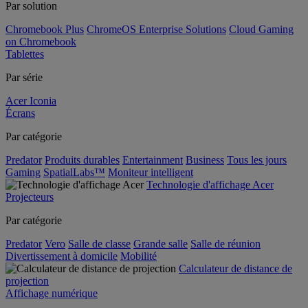
Par solution
Chromebook Plus
ChromeOS Enterprise Solutions
Cloud Gaming
on Chromebook
Tablettes
Par série
Acer Iconia
Écrans
Par catégorie
Predator
Produits durables
Entertainment
Business
Tous les jours
Gaming
SpatialLabs™
Moniteur intelligent
Technologie d'affichage Acer
Projecteurs
Par catégorie
Predator
Vero
Salle de classe
Grande salle
Salle de réunion
Divertissement à domicile
Mobilité
Calculateur de distance de
projection
Affichage numérique