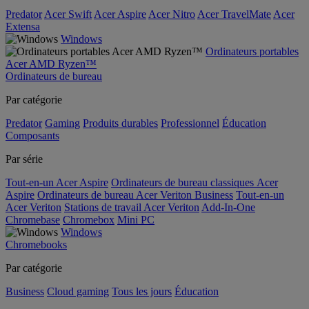
Predator
Acer Swift
Acer Aspire
Acer Nitro
Acer TravelMate
Acer
Extensa
Windows
Ordinateurs portables
Acer AMD Ryzen™
Ordinateurs de bureau
Par catégorie
Predator
Gaming
Produits durables
Professionnel
Éducation
Composants
Par série
Tout-en-un Acer Aspire
Ordinateurs de bureau classiques Acer
Aspire
Ordinateurs de bureau Acer Veriton Business
Tout-en-un
Acer Veriton
Stations de travail Acer Veriton
Add-In-One
Chromebase
Chromebox
Mini PC
Windows
Chromebooks
Par catégorie
Business
Cloud gaming
Tous les jours
Éducation