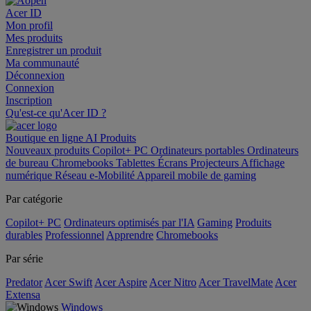
Acer ID
Mon profil
Mes produits
Enregistrer un produit
Ma communauté
Déconnexion
Connexion
Inscription
Qu'est-ce qu'Acer ID ?
Boutique en ligne
AI
Produits
Nouveaux produits
Copilot+ PC
Ordinateurs portables
Ordinateurs
de bureau
Chromebooks
Tablettes
Écrans
Projecteurs
Affichage
numérique
Réseau
e-Mobilité
Appareil mobile de gaming
Par catégorie
Copilot+ PC
Ordinateurs optimisés par l'IA
Gaming
Produits
durables
Professionnel
Apprendre
Chromebooks
Par série
Predator
Acer Swift
Acer Aspire
Acer Nitro
Acer TravelMate
Acer
Extensa
Windows