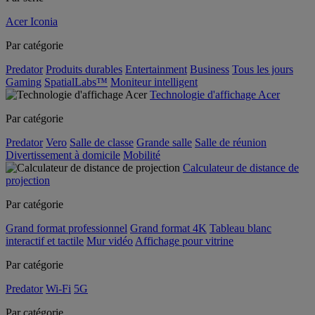
Acer Iconia
Par catégorie
Predator
Produits durables
Entertainment
Business
Tous les jours
Gaming
SpatialLabs™
Moniteur intelligent
Technologie d'affichage Acer
Par catégorie
Predator
Vero
Salle de classe
Grande salle
Salle de réunion
Divertissement à domicile
Mobilité
Calculateur de distance de
projection
Par catégorie
Grand format professionnel
Grand format 4K
Tableau blanc
interactif et tactile
Mur vidéo
Affichage pour vitrine
Par catégorie
Predator
Wi-Fi
5G
Par catégorie