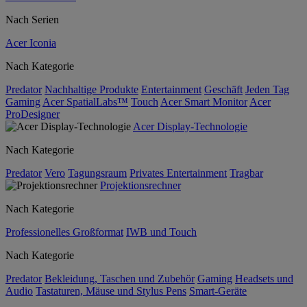
Nach Serien
Acer Iconia
Nach Kategorie
Predator
Nachhaltige Produkte
Entertainment
Geschäft
Jeden Tag
Gaming
Acer SpatialLabs™
Touch
Acer Smart Monitor
Acer
ProDesigner
Acer Display-Technologie
Nach Kategorie
Predator
Vero
Tagungsraum
Privates Entertainment
Tragbar
Projektionsrechner
Nach Kategorie
Professionelles Großformat
IWB und Touch
Nach Kategorie
Predator
Bekleidung, Taschen und Zubehör
Gaming
Headsets und
Audio
Tastaturen, Mäuse und Stylus Pens
Smart-Geräte