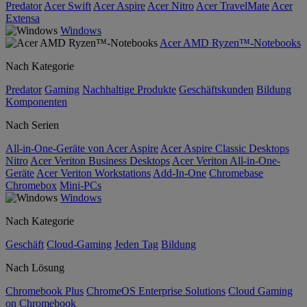
Predator
Acer Swift
Acer Aspire
Acer Nitro
Acer TravelMate
Acer
Extensa
Windows
Acer AMD Ryzen™-Notebooks
Nach Kategorie
Predator
Gaming
Nachhaltige Produkte
Geschäftskunden
Bildung
Komponenten
Nach Serien
All-in-One-Geräte von Acer Aspire
Acer Aspire Classic Desktops
Nitro
Acer Veriton Business Desktops
Acer Veriton All-in-One-
Geräte
Acer Veriton Workstations
Add-In-One
Chromebase
Chromebox
Mini-PCs
Windows
Nach Kategorie
Geschäft
Cloud-Gaming
Jeden Tag
Bildung
Nach Lösung
Chromebook Plus
ChromeOS Enterprise Solutions
Cloud Gaming
on Chromebook