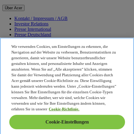
Über Acer
Kontakt / Impressum / AGB
Investor Relations
Presse International
Presse Deutschland
Auszeichnungen
Veranstaltungen
Wir verwenden Cookies, um Einstellungen zu erkennen, die
Navigation auf der Website zu verbessern, Benutzerstatistiken zu
Nachhaltigkeit
generieren, damit wir unsere Website benutzerfreundlicher
gestalten können, und personalisierte Inhalte und Anzeigen
Nachhaltigkeit
anzubieten. Wenn Sie auf „Alle akzeptieren“ klicken, stimmen
Sie damit der Verwendung und Platzierung aller Cookies durch
Corporate Social Responsibility
Acer gemäß unserer Cookie-Richtlinie zu. Diese Einwilligung
CO2-Bilanz unserer Produkte
kann jederzeit widerrufen werden. Unter „Cookie-Einstellungen“
Project Humanity
können Sie Ihre Einstellungen für die einzelnen Cookie-Typen
Earthion
verwalten. Mehr darüber, wer wir sind, welche Cookies wir
Datenschutzrichtlinie
verwenden und wie Sie Ihre Einstellungen ändern können,
Cookie-Richtlinie
erfahren Sie in unserer
Cookie-Richtlinie.
Rechtlicher Hinweis
Zusätzliche rechtliche Informationen
Cookie-Einstellungen
Barrierefreiheitsrichtlinie
Cookie-Einstellungen