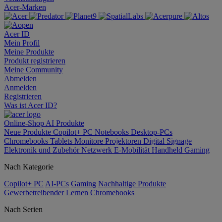
Acer-Marken
Acer ID
Mein Profil
Meine Produkte
Produkt registrieren
Meine Community
Abmelden
Anmelden
Registrieren
Was ist Acer ID?
Online-Shop
AI
Produkte
Neue Produkte
Copilot+ PC
Notebooks
Desktop-PCs
Chromebooks
Tablets
Monitore
Projektoren
Digital Signage
Elektronik und Zubehör
Netzwerk
E-Mobilität
Handheld Gaming
Nach Kategorie
Copilot+ PC
AI-PCs
Gaming
Nachhaltige Produkte
Gewerbetreibender
Lernen
Chromebooks
Nach Serien