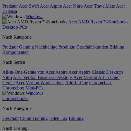
Predator
Acer Swift
Acer Aspire
Acer Nitro
Acer TravelMate
Acer
Extensa
Windows
Acer AMD Ryzen™-Notebooks
Desktop-PCs
Nach Kategorie
Predator
Gaming
Nachhaltige Produkte
Geschäftskunden
Bildung
Komponenten
Nach Serien
All-in-One-Geräte von Acer Aspire
Acer Aspire Classic Desktops
Nitro
Acer Veriton Business Desktops
Acer Veriton All-in-One-
Geräte
Acer Veriton Workstations
Add-In-One
Chromebase
Chromebox
Mini-PCs
Windows
Chromebooks
Nach Kategorie
Geschäft
Cloud-Gaming
Jeden Tag
Bildung
Nach Lösung