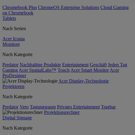
Chromebook Plus
ChromeOS Enterprise Solutions
Cloud Gaming
on Chromebook
Tablets
Nach Serien
Acer Iconia
Monitore
Nach Kategorie
Predator
Nachhaltige Produkte
Entertainment
Geschäft
Jeden Tag
Gaming
Acer SpatialLabs™
Touch
Acer Smart Monitor
Acer
ProDesigner
Acer Display-Technologie
Projektoren
Nach Kategorie
Predator
Vero
Tagungsraum
Privates Entertainment
Tragbar
Projektionsrechner
Digital Signage
Nach Kategorie