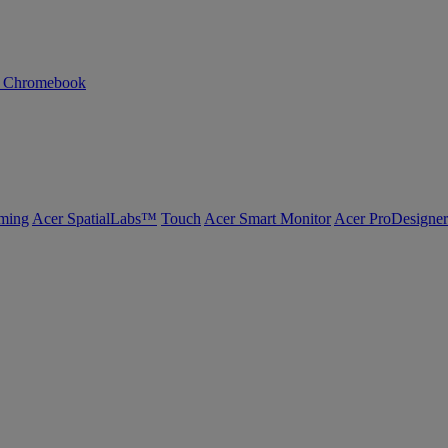
n Chromebook
ming
Acer SpatialLabs™
Touch
Acer Smart Monitor
Acer ProDesigner