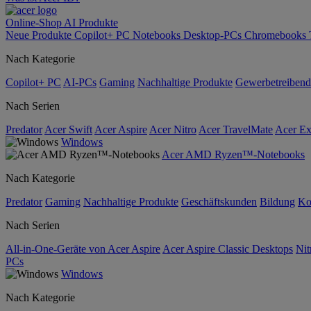
Online-Shop
AI
Produkte
Neue Produkte
Copilot+ PC
Notebooks
Desktop-PCs
Chromebooks
Nach Kategorie
Copilot+ PC
AI-PCs
Gaming
Nachhaltige Produkte
Gewerbetreibend
Nach Serien
Predator
Acer Swift
Acer Aspire
Acer Nitro
Acer TravelMate
Acer Ex
Windows
Acer AMD Ryzen™-Notebooks
Nach Kategorie
Predator
Gaming
Nachhaltige Produkte
Geschäftskunden
Bildung
Ko
Nach Serien
All-in-One-Geräte von Acer Aspire
Acer Aspire Classic Desktops
Nit
PCs
Windows
Nach Kategorie