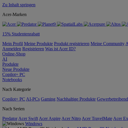
Zu Inhalt springen
Acer-Marken
15% Studentenrabatt
Mein Profil
Meine Produkte
Produkt registrieren
Meine Community
A
Anmelden
Registrieren
Was ist Acer ID?
Online-Shop
AI
Produkte
Neue Produkte
Copilot+ PC
Notebooks
Nach Kategorie
Copilot+ PC
AI-PCs
Gaming
Nachhaltige Produkte
Gewerbetreibend
Nach Serien
Predator
Acer Swift
Acer Aspire
Acer Nitro
Acer TravelMate
Acer Ex
Windows