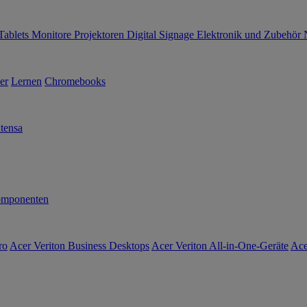
Tablets
Monitore
Projektoren
Digital Signage
Elektronik und Zubehör
er
Lernen
Chromebooks
tensa
mponenten
ro
Acer Veriton Business Desktops
Acer Veriton All-in-One-Geräte
Ace