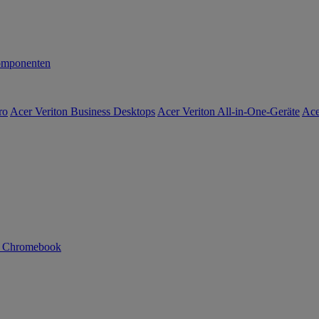
mponenten
ro
Acer Veriton Business Desktops
Acer Veriton All-in-One-Geräte
Ace
n Chromebook