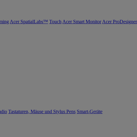
ming
Acer SpatialLabs™
Touch
Acer Smart Monitor
Acer ProDesigner
udio
Tastaturen, Mäuse und Stylus Pens
Smart-Geräte