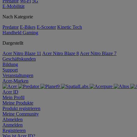
Predator
Wi-Fi
5G
E-Mobilität
Nach Kategorie
Predator
E-Bikes
E-Scooter
Kinetic Tech
Handheld Gaming
Dargestellt
Acer Nitro Blaze 11
Acer Nitro Blaze 8
Acer Nitro Blaze 7
Geschäftskunden
Bildung
Support
Veranstaltungen
Acer-Marken
Acer ID
Mein Profil
Meine Produkte
Produkt registrieren
Meine Community
Abmelden
Anmelden
Registrieren
Was ist Acer ID?