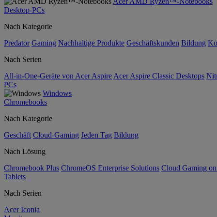
Acer AMD Ryzen™-Notebooks
Desktop-PCs
Nach Kategorie
Predator
Gaming
Nachhaltige Produkte
Geschäftskunden
Bildung
Ko
Nach Serien
All-in-One-Geräte von Acer Aspire
Acer Aspire Classic Desktops
Nit
PCs
Windows
Chromebooks
Nach Kategorie
Geschäft
Cloud-Gaming
Jeden Tag
Bildung
Nach Lösung
Chromebook Plus
ChromeOS Enterprise Solutions
Cloud Gaming o
Tablets
Nach Serien
Acer Iconia