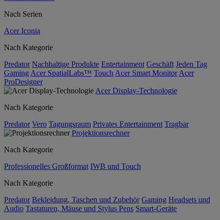
Nach Serien
Acer Iconia
Nach Kategorie
Predator
Nachhaltige Produkte
Entertainment
Geschäft
Jeden Tag
Gaming
Acer SpatialLabs™
Touch
Acer Smart Monitor
Acer
ProDesigner
Acer Display-Technologie
Nach Kategorie
Predator
Vero
Tagungsraum
Privates Entertainment
Tragbar
Projektionsrechner
Nach Kategorie
Professionelles Großformat
IWB und Touch
Nach Kategorie
Predator
Bekleidung, Taschen und Zubehör
Gaming
Headsets und
Audio
Tastaturen, Mäuse und Stylus Pens
Smart-Geräte