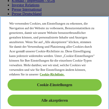
Kontakt / Impressum / AGB
Investor Relations
Presse International
Presse Deutschland
Auszeichnungen
Veranstaltungen
Wir verwenden Cookies, um Einstellungen zu erkennen, die
Navigation auf der Website zu verbessern, Benutzerstatistiken zu
Nachhaltigkeit
generieren, damit wir unsere Website benutzerfreundlicher
gestalten können, und personalisierte Inhalte und Anzeigen
Nachhaltigkeit
anzubieten. Wenn Sie auf „Alle akzeptieren“ klicken, stimmen
Sie damit der Verwendung und Platzierung aller Cookies durch
Corporate Social Responsibility
Acer gemäß unserer Cookie-Richtlinie zu. Diese Einwilligung
CO2-Bilanz unserer Produkte
kann jederzeit widerrufen werden. Unter „Cookie-Einstellungen“
Project Humanity
können Sie Ihre Einstellungen für die einzelnen Cookie-Typen
Earthion
verwalten. Mehr darüber, wer wir sind, welche Cookies wir
Datenschutzrichtlinie
verwenden und wie Sie Ihre Einstellungen ändern können,
Cookie-Richtlinie
erfahren Sie in unserer
Cookie-Richtlinie.
Rechtlicher Hinweis
Zusätzliche rechtliche Informationen
Cookie-Einstellungen
Barrierefreiheitsrichtlinie
Cookie-Einstellungen
Österreich - Deutsch
Alle akzeptieren
© 2026 Acer Inc.