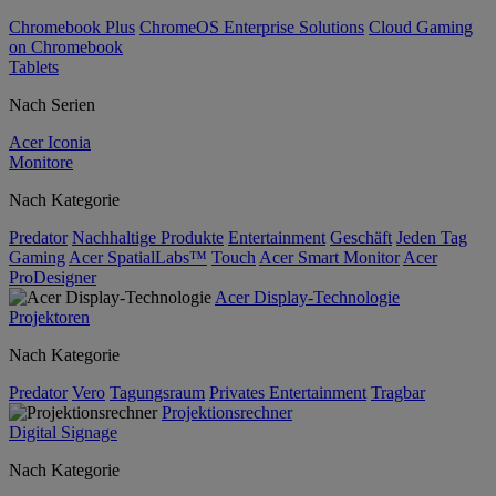
Chromebook Plus
ChromeOS Enterprise Solutions
Cloud Gaming
on Chromebook
Tablets
Nach Serien
Acer Iconia
Monitore
Nach Kategorie
Predator
Nachhaltige Produkte
Entertainment
Geschäft
Jeden Tag
Gaming
Acer SpatialLabs™
Touch
Acer Smart Monitor
Acer
ProDesigner
Acer Display-Technologie
Projektoren
Nach Kategorie
Predator
Vero
Tagungsraum
Privates Entertainment
Tragbar
Projektionsrechner
Digital Signage
Nach Kategorie