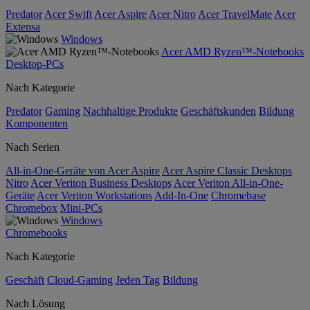
Predator
Acer Swift
Acer Aspire
Acer Nitro
Acer TravelMate
Acer
Extensa
Windows
Acer AMD Ryzen™-Notebooks
Desktop-PCs
Nach Kategorie
Predator
Gaming
Nachhaltige Produkte
Geschäftskunden
Bildung
Komponenten
Nach Serien
All-in-One-Geräte von Acer Aspire
Acer Aspire Classic Desktops
Nitro
Acer Veriton Business Desktops
Acer Veriton All-in-One-
Geräte
Acer Veriton Workstations
Add-In-One
Chromebase
Chromebox
Mini-PCs
Windows
Chromebooks
Nach Kategorie
Geschäft
Cloud-Gaming
Jeden Tag
Bildung
Nach Lösung