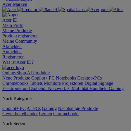
Acer-Marken
Acer ID
Mein Profil
Meine Produkte
Produkt registrieren
Meine Community
Abmelden
Anmelden
Registrieren
Was ist Acer ID?
Online-Shop
AI
Produkte
Neue Produkte
Copilot+ PC
Notebooks
Desktop-PCs
Chromebooks
Tablets
Monitore
Projektoren
Digital Signage
Elektronik und Zubehör
Netzwerk
E-Mobilität
Handheld Gaming
Nach Kategorie
Copilot+ PC
AI-PCs
Gaming
Nachhaltige Produkte
Gewerbetreibender
Lernen
Chromebooks
Nach Serien