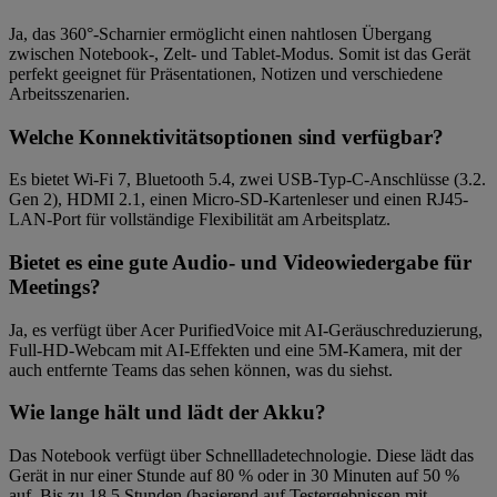
Ja, das 360°-Scharnier ermöglicht einen nahtlosen Übergang
zwischen Notebook-, Zelt- und Tablet-Modus. Somit ist das Gerät
perfekt geeignet für Präsentationen, Notizen und verschiedene
Arbeitsszenarien.
Welche Konnektivitätsoptionen sind verfügbar?
Es bietet Wi-Fi 7, Bluetooth 5.4, zwei USB-Typ-C-Anschlüsse (3.2.
Gen 2), HDMI 2.1, einen Micro-SD-Kartenleser und einen RJ45-
LAN-Port für vollständige Flexibilität am Arbeitsplatz.
Bietet es eine gute Audio- und Videowiedergabe für
Meetings?
Ja, es verfügt über Acer PurifiedVoice mit AI-Geräuschreduzierung,
Full-HD-Webcam mit AI-Effekten und eine 5M-Kamera, mit der
auch entfernte Teams das sehen können, was du siehst.
Wie lange hält und lädt der Akku?
Das Notebook verfügt über Schnellladetechnologie. Diese lädt das
Gerät in nur einer Stunde auf 80 % oder in 30 Minuten auf 50 %
auf. Bis zu 18,5 Stunden (basierend auf Testergebnissen mit