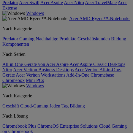
Predator
Acer Swift
Acer Aspire
Acer Nitro
Acer TravelMate
Acer
Extensa
Windows
Acer AMD Ryzen™-Notebooks
Nach Kategorie
Predator
Gaming
Nachhaltige Produkte
Geschäftskunden
Bildung
Komponenten
Nach Serien
All-in-One-Geräte von Acer Aspire
Acer Aspire Classic Desktops
Nitro
Acer Veriton Business Desktops
Acer Veriton All-in-One-
Geräte
Acer Veriton Workstations
Add-In-One
Chromebase
Chromebox
Mini-PCs
Windows
Nach Kategorie
Geschäft
Cloud-Gaming
Jeden Tag
Bildung
Nach Lösung
Chromebook Plus
ChromeOS Enterprise Solutions
Cloud Gaming
on Chromebook