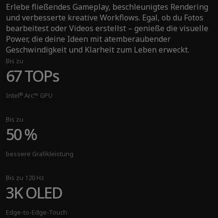
einem Blick oder einer Berührung an und profitiere von
Erlebe fließendes Gameplay, beschleunigtes Rendering
ungeahnter Produktivität, die dein Potenzial verstärkt.
und verbesserte kreative Workflows. Egal, ob du Fotos
Bis zu
bearbeitest oder Videos erstellst – genieße die visuelle
®
Bis zu Intel
Core™ Ultra 9
Power, die deine Ideen mit atemberaubender
Geschwindigkeit und Klarheit zum Leben erweckt.
Prozessor (Serie 2)
Bis zu
67 TOPs
Bis zu
48 TOPs
®
Intel
Arc™ GPU
NPU AI-Leistung
Bis zu
50 %
Bis zu
120 TOPs
bessere Grafikleistung
On-Device-AI-Leistung
Bis zu 120 Hz
3K OLED
Über
300+
Edge-to-Edge-Touch