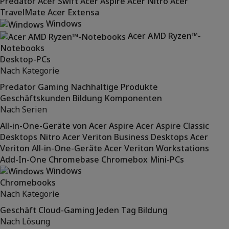
Predator
Acer Swift
Acer Aspire
Acer Nitro
Acer
TravelMate
Acer Extensa
Windows
Acer AMD Ryzen™-
Notebooks
Desktop-PCs
Nach Kategorie
Predator
Gaming
Nachhaltige Produkte
Geschäftskunden
Bildung
Komponenten
Nach Serien
All-in-One-Geräte von Acer Aspire
Acer Aspire Classic
Desktops
Nitro
Acer Veriton Business Desktops
Acer
Veriton All-in-One-Geräte
Acer Veriton Workstations
Add-In-One
Chromebase
Chromebox
Mini-PCs
Windows
Chromebooks
Nach Kategorie
Geschäft
Cloud-Gaming
Jeden Tag
Bildung
Nach Lösung