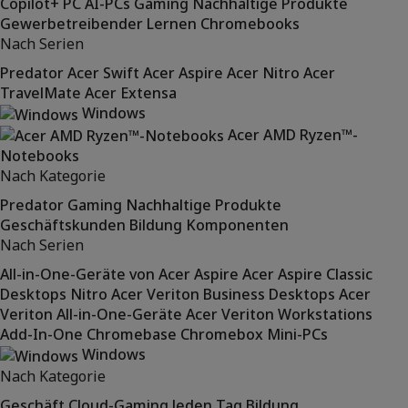
Copilot+ PC
AI-PCs
Gaming
Nachhaltige Produkte
Gewerbetreibender
Lernen
Chromebooks
Nach Serien
Predator
Acer Swift
Acer Aspire
Acer Nitro
Acer
TravelMate
Acer Extensa
Windows
Acer AMD Ryzen™-
Notebooks
Nach Kategorie
Predator
Gaming
Nachhaltige Produkte
Geschäftskunden
Bildung
Komponenten
Nach Serien
All-in-One-Geräte von Acer Aspire
Acer Aspire Classic
Desktops
Nitro
Acer Veriton Business Desktops
Acer
Veriton All-in-One-Geräte
Acer Veriton Workstations
Add-In-One
Chromebase
Chromebox
Mini-PCs
Windows
Nach Kategorie
Geschäft
Cloud-Gaming
Jeden Tag
Bildung