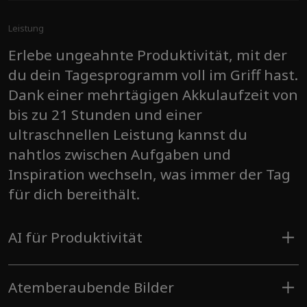
Leistung
Erlebe ungeahnte Produktivität, mit der
du dein Tagesprogramm voll im Griff hast.
Dank einer mehrtägigen Akkulaufzeit von
bis zu 21 Stunden und einer
ultraschnellen Leistung kannst du
nahtlos zwischen Aufgaben und
Inspiration wechseln, was immer der Tag
für dich bereithält.
AI für Produktivität
Deine Lieblings-Apps laufen schneller und intelligenter
und hardwarebasierte Sicherheit schützt deine Daten,
Atemberaubende Bilder
ohne dich einzuschränken. Melde dich einfach mit