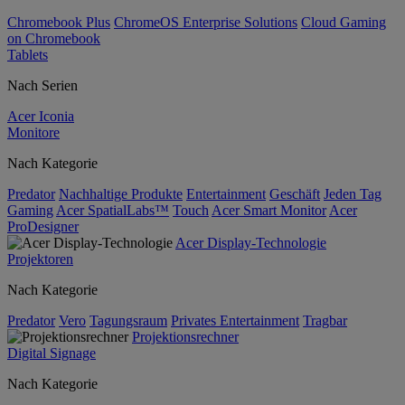
Chromebook Plus
ChromeOS Enterprise Solutions
Cloud Gaming
on Chromebook
Tablets
Nach Serien
Acer Iconia
Monitore
Nach Kategorie
Predator
Nachhaltige Produkte
Entertainment
Geschäft
Jeden Tag
Gaming
Acer SpatialLabs™
Touch
Acer Smart Monitor
Acer
ProDesigner
Acer Display-Technologie
Projektoren
Nach Kategorie
Predator
Vero
Tagungsraum
Privates Entertainment
Tragbar
Projektionsrechner
Digital Signage
Nach Kategorie