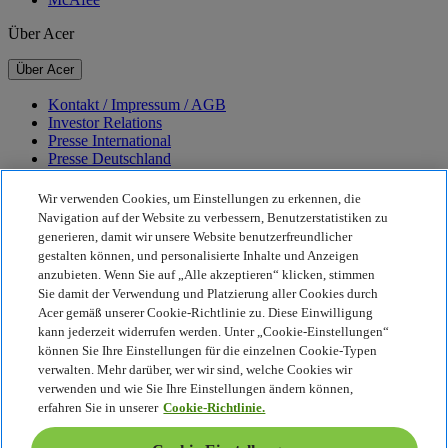
Über Acer
Über Acer
Kontakt / Impressum / AGB
Investor Relations
Presse International
Presse Deutschland
Auszeichnungen
Veranstaltungen
Wir verwenden Cookies, um Einstellungen zu erkennen, die
Navigation auf der Website zu verbessern, Benutzerstatistiken zu
Nachhaltigkeit
generieren, damit wir unsere Website benutzerfreundlicher
gestalten können, und personalisierte Inhalte und Anzeigen
Nachhaltigkeit
anzubieten. Wenn Sie auf „Alle akzeptieren“ klicken, stimmen
Sie damit der Verwendung und Platzierung aller Cookies durch
Corporate Social Responsibility
Acer gemäß unserer Cookie-Richtlinie zu. Diese Einwilligung
CO2-Bilanz unserer Produkte
kann jederzeit widerrufen werden. Unter „Cookie-Einstellungen“
Project Humanity
können Sie Ihre Einstellungen für die einzelnen Cookie-Typen
Earthion
verwalten. Mehr darüber, wer wir sind, welche Cookies wir
Datenschutzrichtlinie
verwenden und wie Sie Ihre Einstellungen ändern können,
Cookie-Richtlinie
erfahren Sie in unserer
Cookie-Richtlinie.
Rechtlicher Hinweis
Zusätzliche rechtliche Informationen