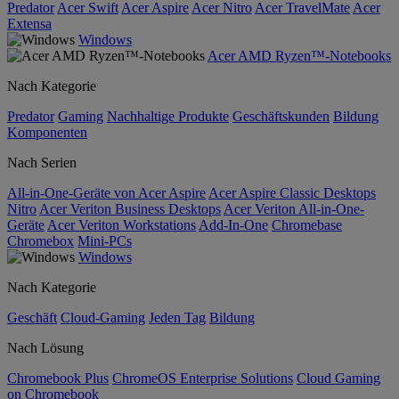
Predator
Acer Swift
Acer Aspire
Acer Nitro
Acer TravelMate
Acer
Extensa
Windows
Acer AMD Ryzen™-Notebooks
Nach Kategorie
Predator
Gaming
Nachhaltige Produkte
Geschäftskunden
Bildung
Komponenten
Nach Serien
All-in-One-Geräte von Acer Aspire
Acer Aspire Classic Desktops
Nitro
Acer Veriton Business Desktops
Acer Veriton All-in-One-
Geräte
Acer Veriton Workstations
Add-In-One
Chromebase
Chromebox
Mini-PCs
Windows
Nach Kategorie
Geschäft
Cloud-Gaming
Jeden Tag
Bildung
Nach Lösung
Chromebook Plus
ChromeOS Enterprise Solutions
Cloud Gaming
on Chromebook