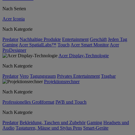
Nach Serien
Acer Iconia
Nach Kategorie
Predator
Nachhaltige Produkte
Entertainment
Geschäft
Jeden Tag
Gaming
Acer SpatialLabs™
Touch
Acer Smart Monitor
Acer
ProDesigner
Acer Display-Technologie
Nach Kategorie
Predator
Vero
Tagungsraum
Privates Entertainment
Tragbar
Projektionsrechner
Nach Kategorie
Professionelles Großformat
IWB und Touch
Nach Kategorie
Predator
Bekleidung, Taschen und Zubehör
Gaming
Headsets und
Audio
Tastaturen, Mäuse und Stylus Pens
Smart-Geräte