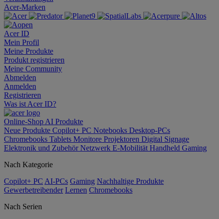
Acer-Marken
Acer ID
Mein Profil
Meine Produkte
Produkt registrieren
Meine Community
Abmelden
Anmelden
Registrieren
Was ist Acer ID?
Online-Shop
AI
Produkte
Neue Produkte
Copilot+ PC
Notebooks
Desktop-PCs
Chromebooks
Tablets
Monitore
Projektoren
Digital Signage
Elektronik und Zubehör
Netzwerk
E-Mobilität
Handheld Gaming
Nach Kategorie
Copilot+ PC
AI-PCs
Gaming
Nachhaltige Produkte
Gewerbetreibender
Lernen
Chromebooks
Nach Serien