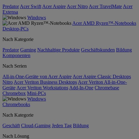
Predator
Acer Swift
Acer Aspire
Acer Nitro
Acer TravelMate
Acer
Extensa
Windows
Acer AMD Ryzen™-Notebooks
Desktop-PCs
Nach Kategorie
Predator
Gaming
Nachhaltige Produkte
Geschäftskunden
Bildung
Komponenten
Nach Serien
All-in-One-Geräte von Acer Aspire
Acer Aspire Classic Desktops
Nitro
Acer Veriton Business Desktops
Acer Veriton All-in-One-
Geräte
Acer Veriton Workstations
Add-In-One
Chromebase
Chromebox
Mini-PCs
Windows
Chromebooks
Nach Kategorie
Geschäft
Cloud-Gaming
Jeden Tag
Bildung
Nach Lösung