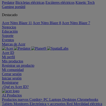
Predator
Bicicletas eléctricas
Escúteres eléctricos
Kinetic Tech
Gaming portátil
Destacado
Acer Nitro Blaze 11
Acer Nitro Blaze 8
Acer Nitro Blaze 7
Negocios
Educación
Soporte
Eventos
Marcas de Acer
Acer ID
Mi perfil
Mis productos
Registrar un producto
Mi comunidad
Cerrar sesión
Iniciar sesión
Registrarse
¿Qué es Acer ID?
AI
Productos
Productos nuevos
Copilot+ PC
Laptops
Desktops
Chromebooks
Tablets
Monitores
Electrónica y accesorios
Red
Movilidad eléctrica