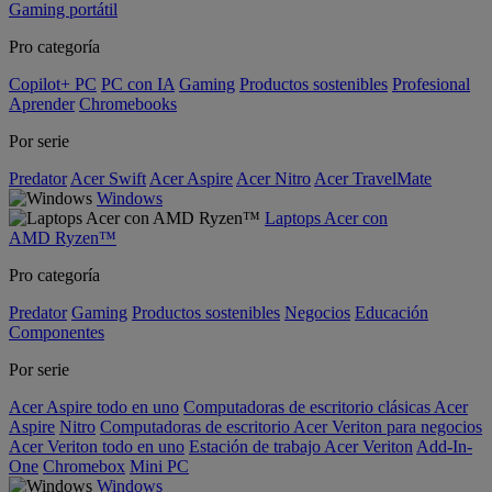
Gaming portátil
Pro categoría
Copilot+ PC
PC con IA
Gaming
Productos sostenibles
Profesional
Aprender
Chromebooks
Por serie
Predator
Acer Swift
Acer Aspire
Acer Nitro
Acer TravelMate
Windows
Laptops Acer con
AMD Ryzen™
Pro categoría
Predator
Gaming
Productos sostenibles
Negocios
Educación
Componentes
Por serie
Acer Aspire todo en uno
Computadoras de escritorio clásicas Acer
Aspire
Nitro
Computadoras de escritorio Acer Veriton para negocios
Acer Veriton todo en uno
Estación de trabajo Acer Veriton
Add-In-
One
Chromebox
Mini PC
Windows