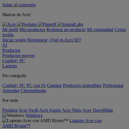
Saltar al contenido
Marcas de Acer
Mi perfil
Mis productos
Registrar un producto
Mi comunidad
Cerrar
sesión
Iniciar sesión
Registrarse
¿Qué es Acer ID?
AI
Productos
Productos nuevos
Copilot+ PC
Laptops
Pro categoría
Copilot+ PC
PC con IA
Gaming
Productos sostenibles
Profesional
Aprender
Chromebooks
Por serie
Predator
Acer Swift
Acer Aspire
Acer Nitro
Acer TravelMate
Windows
Laptops Acer con
AMD Ryzen™