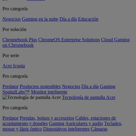
Pro categoría
Negocios
Gaming en la nube
Día a día
Educación
Por solución
Chromebook Plus
ChromeOS Enterprise Solutions
Cloud Gaming
on Chromebook
Por serie
Acer Iconia
Pro categoría
Predator
Productos sostenibles
Negocios
Día a día
Gaming
SpatialLabs™
Monitor inteligente
Tecnología de pantalla Acer
Pro categoría
Predator
Prendas, bolsos y accesorios
Cables, estaciones de
acoplamiento y dongles
Gaming
Auriculares y audio
Teclados,
mouse y lápiz óptico
Dispositivos inteligentes
Cámaras