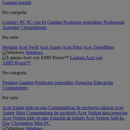
Gaming portátil
Pro categoría
Copilot+ PC
PC con IA
Gaming
Productos sostenibles
Profesional
Aprender
Chromebooks
Por serie
Predator
Acer Swift
Acer Aspire
Acer Nitro
Acer TravelMate
Windows
Laptops Acer con
AMD Ryzen™
Pro categoría
Predator
Gaming
Productos sostenibles
Negocios
Educación
Componentes
Por serie
Acer Aspire todo en uno
Computadoras de escritorio clásicas Acer
Aspire
Nitro
Computadoras de escritorio Acer Veriton para negocios
Acer Veriton todo en uno
Estación de trabajo Acer Veriton
Add-In-
One
Chromebox
Mini PC
Windows