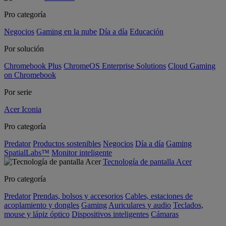
Pro categoría
Negocios
Gaming en la nube
Día a día
Educación
Por solución
Chromebook Plus
ChromeOS Enterprise Solutions
Cloud Gaming
on Chromebook
Por serie
Acer Iconia
Pro categoría
Predator
Productos sostenibles
Negocios
Día a día
Gaming
SpatialLabs™
Monitor inteligente
Tecnología de pantalla Acer
Pro categoría
Predator
Prendas, bolsos y accesorios
Cables, estaciones de
acoplamiento y dongles
Gaming
Auriculares y audio
Teclados,
mouse y lápiz óptico
Dispositivos inteligentes
Cámaras