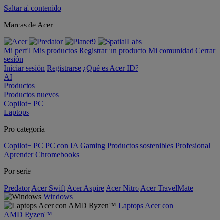
Saltar al contenido
Marcas de Acer
Mi perfil
Mis productos
Registrar un producto
Mi comunidad
Cerrar
sesión
Iniciar sesión
Registrarse
¿Qué es Acer ID?
AI
Productos
Productos nuevos
Copilot+ PC
Laptops
Pro categoría
Copilot+ PC
PC con IA
Gaming
Productos sostenibles
Profesional
Aprender
Chromebooks
Por serie
Predator
Acer Swift
Acer Aspire
Acer Nitro
Acer TravelMate
Windows
Laptops Acer con
AMD Ryzen™