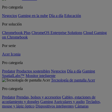
Pro categoría
Negocios
Gaming en la nube
Día a día
Educación
Por solución
Chromebook Plus
ChromeOS Enterprise Solutions
Cloud Gaming
on Chromebook
Por serie
Acer Iconia
Pro categoría
Predator
Productos sostenibles
Negocios
Día a día
Gaming
SpatialLabs™
Monitor inteligente
Tecnología de pantalla Acer
Pro categoría
Predator
Prendas, bolsos y accesorios
Cables, estaciones de
acoplamiento y dongles
Gaming
Auriculares y audio
Teclados,
mouse y lápiz óptico
Dispositivos inteligentes
Cámaras