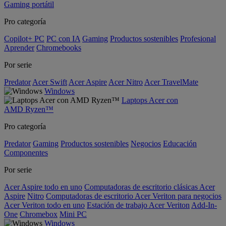
Gaming portátil
Pro categoría
Copilot+ PC
PC con IA
Gaming
Productos sostenibles
Profesional
Aprender
Chromebooks
Por serie
Predator
Acer Swift
Acer Aspire
Acer Nitro
Acer TravelMate
Windows
Laptops Acer con
AMD Ryzen™
Pro categoría
Predator
Gaming
Productos sostenibles
Negocios
Educación
Componentes
Por serie
Acer Aspire todo en uno
Computadoras de escritorio clásicas Acer
Aspire
Nitro
Computadoras de escritorio Acer Veriton para negocios
Acer Veriton todo en uno
Estación de trabajo Acer Veriton
Add-In-
One
Chromebox
Mini PC
Windows