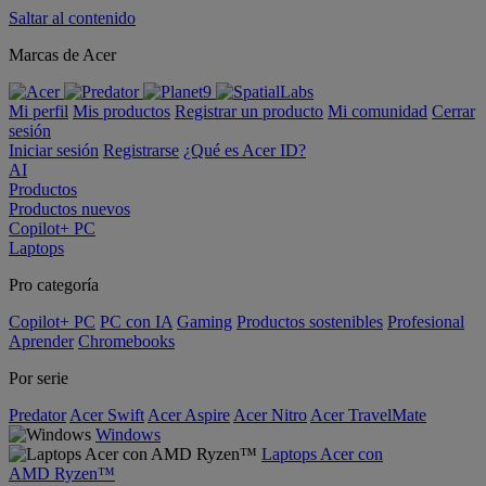
Saltar al contenido
Marcas de Acer
Mi perfil
Mis productos
Registrar un producto
Mi comunidad
Cerrar
sesión
Iniciar sesión
Registrarse
¿Qué es Acer ID?
AI
Productos
Productos nuevos
Copilot+ PC
Laptops
Pro categoría
Copilot+ PC
PC con IA
Gaming
Productos sostenibles
Profesional
Aprender
Chromebooks
Por serie
Predator
Acer Swift
Acer Aspire
Acer Nitro
Acer TravelMate
Windows
Laptops Acer con
AMD Ryzen™