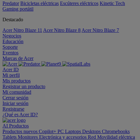
Predator
Bicicletas eléctricas
Escúteres eléctricos
Kinetic Tech
Gaming portátil
Destacado
Acer Nitro Blaze 11
Acer Nitro Blaze 8
Acer Nitro Blaze 7
Negocios
Educación
Soporte
Eventos
Marcas de Acer
Acer ID
Mi perfil
Mis productos
Registrar un producto
Mi comunidad
Cerrar sesión
Iniciar sesión
Registrarse
¿Qué es Acer ID?
AI
Productos
Productos nuevos
Copilot+ PC
Laptops
Desktops
Chromebooks
Tablets
Monitores
Electrónica y accesorios
Red
Movilidad eléctrica