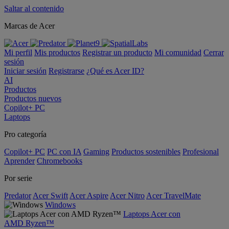
Saltar al contenido
Marcas de Acer
Mi perfil
Mis productos
Registrar un producto
Mi comunidad
Cerrar
sesión
Iniciar sesión
Registrarse
¿Qué es Acer ID?
AI
Productos
Productos nuevos
Copilot+ PC
Laptops
Pro categoría
Copilot+ PC
PC con IA
Gaming
Productos sostenibles
Profesional
Aprender
Chromebooks
Por serie
Predator
Acer Swift
Acer Aspire
Acer Nitro
Acer TravelMate
Windows
Laptops Acer con
AMD Ryzen™