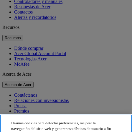
Controladores y manuales
Respuestas de Acer
Contactos
Alertas y recordatorios
Recursos
Recursos
Dónde comprar
Acer Global Account Portal
Tecnologías Acer
McAfee
Acerca de Acer
Acerca de Acer
Contáctenos
Relaciones con inversionistas
Prensa
Premios
Eventos
Usamos cookies para detectar preferencias, mejorar la
Sostenibilidad
navegación del sitio web y generar estadísticas de usuario a fin