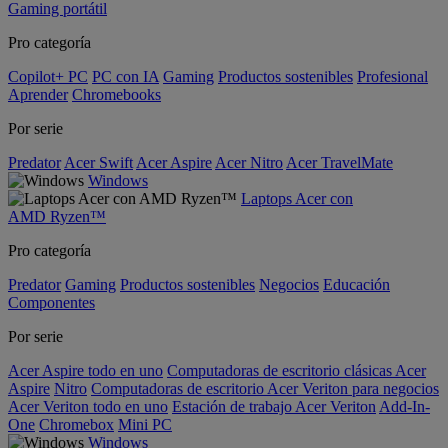
Gaming portátil
Pro categoría
Copilot+ PC
PC con IA
Gaming
Productos sostenibles
Profesional
Aprender
Chromebooks
Por serie
Predator
Acer Swift
Acer Aspire
Acer Nitro
Acer TravelMate
Windows
Laptops Acer con
AMD Ryzen™
Pro categoría
Predator
Gaming
Productos sostenibles
Negocios
Educación
Componentes
Por serie
Acer Aspire todo en uno
Computadoras de escritorio clásicas Acer
Aspire
Nitro
Computadoras de escritorio Acer Veriton para negocios
Acer Veriton todo en uno
Estación de trabajo Acer Veriton
Add-In-
One
Chromebox
Mini PC
Windows