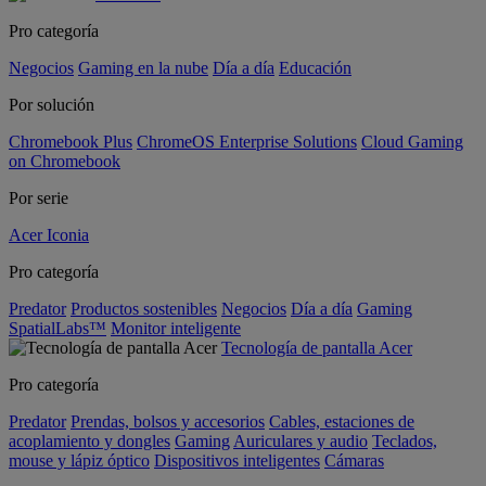
Pro categoría
Negocios
Gaming en la nube
Día a día
Educación
Por solución
Chromebook Plus
ChromeOS Enterprise Solutions
Cloud Gaming
on Chromebook
Por serie
Acer Iconia
Pro categoría
Predator
Productos sostenibles
Negocios
Día a día
Gaming
SpatialLabs™
Monitor inteligente
Tecnología de pantalla Acer
Pro categoría
Predator
Prendas, bolsos y accesorios
Cables, estaciones de
acoplamiento y dongles
Gaming
Auriculares y audio
Teclados,
mouse y lápiz óptico
Dispositivos inteligentes
Cámaras