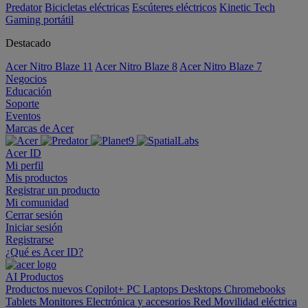
Predator
Bicicletas eléctricas
Escúteres eléctricos
Kinetic Tech
Gaming portátil
Destacado
Acer Nitro Blaze 11
Acer Nitro Blaze 8
Acer Nitro Blaze 7
Negocios
Educación
Soporte
Eventos
Marcas de Acer
Acer ID
Mi perfil
Mis productos
Registrar un producto
Mi comunidad
Cerrar sesión
Iniciar sesión
Registrarse
¿Qué es Acer ID?
AI
Productos
Productos nuevos
Copilot+ PC
Laptops
Desktops
Chromebooks
Tablets
Monitores
Electrónica y accesorios
Red
Movilidad eléctrica