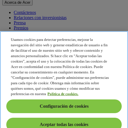
Acerca de Acer
Contáctenos
Relaciones con inversionistas
Prensa
Premios
Eventos
Usamos cookies para detectar preferencias, mejorar la
Sostenibilidad
navegación del sitio web y generar estadísticas de usuario a fin
de facilitar el uso de nuestro sitio web y ofrecer contenido y
Sostenibilidad
anuncios personalizados. Si hace clic en “Aceptar todas las
cookies”, acepta el uso y la colocación de todas las cookies de
Responsabilidad social corporativa
Acer en conformidad con nuestra Política de cookies. Puede
Huella de carbono del producto
cancelar su consentimiento en cualquier momento. En
Proyecto Humanity
“Configuración de cookies”, puede administrar sus preferencias
Earthion
para cada tipo de cookie. Obtenga más información sobre
Política de privacidad
quiénes somos, qué cookies usamos y cómo modificar sus
Política de cookies
preferencias en nuestra
Política de cookies.
Aviso legal
Información legal adicional
Configuración de cookies
Política de accesibilidad
Configuración de cookies
América Latina - Español
Aceptar todas las cookies