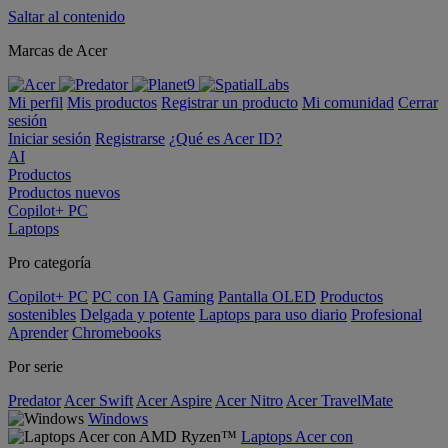
Saltar al contenido
Marcas de Acer
Mi perfil
Mis productos
Registrar un producto
Mi comunidad
Cerrar
sesión
Iniciar sesión
Registrarse
¿Qué es Acer ID?
AI
Productos
Productos nuevos
Copilot+ PC
Laptops
Pro categoría
Copilot+ PC
PC con IA
Gaming
Pantalla OLED
Productos
sostenibles
Delgada y potente
Laptops para uso diario
Profesional
Aprender
Chromebooks
Por serie
Predator
Acer Swift
Acer Aspire
Acer Nitro
Acer TravelMate
Windows
Laptops Acer con