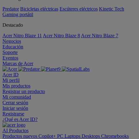
Predator
Bicicletas eléctricas
Escúteres eléctricos
Kinetic Tech
Gaming portátil
Destacado
Acer Nitro Blaze 11
Acer Nitro Blaze 8
Acer Nitro Blaze 7
Negocios
Educación
Soporte
Eventos
Marcas de Acer
Acer ID
Mi perfil
Mis productos
Registrar un producto
Mi comunidad
Cerrar sesión
Iniciar sesión
Registrarse
¿Qué es Acer ID?
AI
Productos
Productos nuevos
Copilot+ PC
Laptops
Desktops
Chromebooks