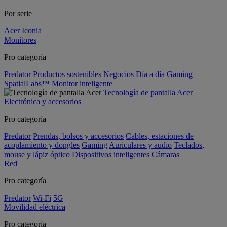
Por serie
Acer Iconia
Monitores
Pro categoría
Predator
Productos sostenibles
Negocios
Día a día
Gaming
SpatialLabs™
Monitor inteligente
Tecnología de pantalla Acer
Electrónica y accesorios
Pro categoría
Predator
Prendas, bolsos y accesorios
Cables, estaciones de
acoplamiento y dongles
Gaming
Auriculares y audio
Teclados,
mouse y lápiz óptico
Dispositivos inteligentes
Cámaras
Red
Pro categoría
Predator
Wi-Fi
5G
Movilidad eléctrica
Pro categoría