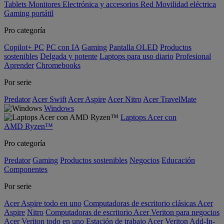
Tablets
Monitores
Electrónica y accesorios
Red
Movilidad eléctrica
Gaming portátil
Pro categoría
Copilot+ PC
PC con IA
Gaming
Pantalla OLED
Productos
sostenibles
Delgada y potente
Laptops para uso diario
Profesional
Aprender
Chromebooks
Por serie
Predator
Acer Swift
Acer Aspire
Acer Nitro
Acer TravelMate
Windows
Laptops Acer con
AMD Ryzen™
Pro categoría
Predator
Gaming
Productos sostenibles
Negocios
Educación
Componentes
Por serie
Acer Aspire todo en uno
Computadoras de escritorio clásicas Acer
Aspire
Nitro
Computadoras de escritorio Acer Veriton para negocios
Acer Veriton todo en uno
Estación de trabajo Acer Veriton
Add-In-