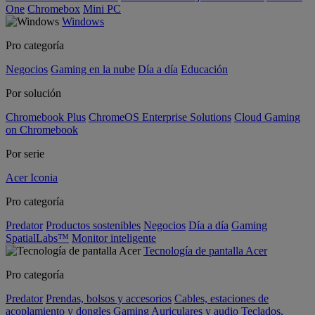
One
Chromebox
Mini PC
Windows
Pro categoría
Negocios
Gaming en la nube
Día a día
Educación
Por solución
Chromebook Plus
ChromeOS Enterprise Solutions
Cloud Gaming
on Chromebook
Por serie
Acer Iconia
Pro categoría
Predator
Productos sostenibles
Negocios
Día a día
Gaming
SpatialLabs™
Monitor inteligente
Tecnología de pantalla Acer
Pro categoría
Predator
Prendas, bolsos y accesorios
Cables, estaciones de
acoplamiento y dongles
Gaming
Auriculares y audio
Teclados,