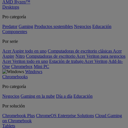
AMD Ryzen™
Desktops
Pro categoría
Predator
Gaming
Productos sostenibles
Negocios
Educación
Componentes
Por serie
Acer Aspire todo en uno
Computadoras de escritorio clásicas Acer
Aspire
Nitro
Computadoras de escritorio Acer Veriton para negocios
Acer Veriton todo en uno
Estación de trabajo Acer Veriton
Add-In-
One
Chromebox
Mini PC
Windows
Chromebooks
Pro categoría
Negocios
Gaming en la nube
Día a día
Educación
Por solución
Chromebook Plus
ChromeOS Enterprise Solutions
Cloud Gaming
on Chromebook
Tablets