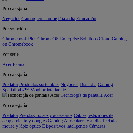
Pro categoría
Negocios
Gaming en la nube
Día a día
Educación
Por solución
Chromebook Plus
ChromeOS Enterprise Solutions
Cloud Gaming
on Chromebook
Por serie
Acer Iconia
Pro categoría
Predator
Productos sostenibles
Negocios
Día a día
Gaming
SpatialLabs™
Monitor inteligente
Tecnología de pantalla Acer
Pro categoría
Predator
Prendas, bolsos y accesorios
Cables, estaciones de
acoplamiento y dongles
Gaming
Auriculares y audio
Teclados,
mouse y lápiz óptico
Dispositivos inteligentes
Cámaras