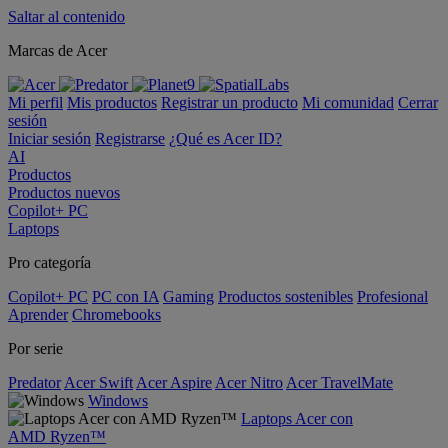
Saltar al contenido
Marcas de Acer
Mi perfil
Mis productos
Registrar un producto
Mi comunidad
Cerrar
sesión
Iniciar sesión
Registrarse
¿Qué es Acer ID?
AI
Productos
Productos nuevos
Copilot+ PC
Laptops
Pro categoría
Copilot+ PC
PC con IA
Gaming
Productos sostenibles
Profesional
Aprender
Chromebooks
Por serie
Predator
Acer Swift
Acer Aspire
Acer Nitro
Acer TravelMate
Windows
Laptops Acer con
AMD Ryzen™