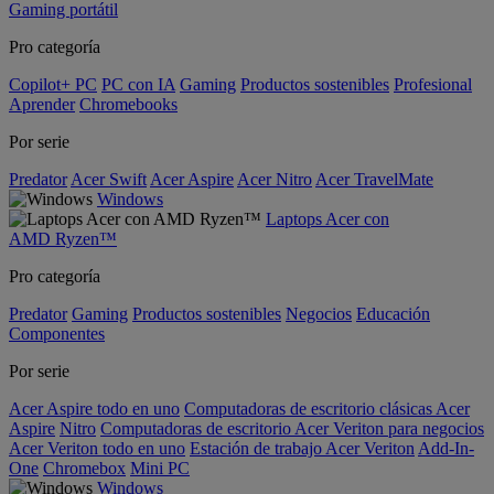
Gaming portátil
Pro categoría
Copilot+ PC
PC con IA
Gaming
Productos sostenibles
Profesional
Aprender
Chromebooks
Por serie
Predator
Acer Swift
Acer Aspire
Acer Nitro
Acer TravelMate
Windows
Laptops Acer con
AMD Ryzen™
Pro categoría
Predator
Gaming
Productos sostenibles
Negocios
Educación
Componentes
Por serie
Acer Aspire todo en uno
Computadoras de escritorio clásicas Acer
Aspire
Nitro
Computadoras de escritorio Acer Veriton para negocios
Acer Veriton todo en uno
Estación de trabajo Acer Veriton
Add-In-
One
Chromebox
Mini PC
Windows