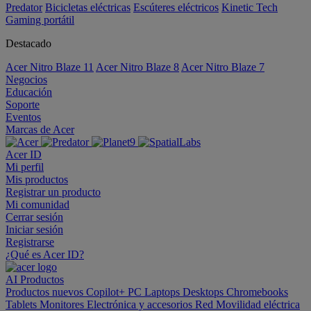
Predator
Bicicletas eléctricas
Escúteres eléctricos
Kinetic Tech
Gaming portátil
Destacado
Acer Nitro Blaze 11
Acer Nitro Blaze 8
Acer Nitro Blaze 7
Negocios
Educación
Soporte
Eventos
Marcas de Acer
Acer ID
Mi perfil
Mis productos
Registrar un producto
Mi comunidad
Cerrar sesión
Iniciar sesión
Registrarse
¿Qué es Acer ID?
AI
Productos
Productos nuevos
Copilot+ PC
Laptops
Desktops
Chromebooks
Tablets
Monitores
Electrónica y accesorios
Red
Movilidad eléctrica