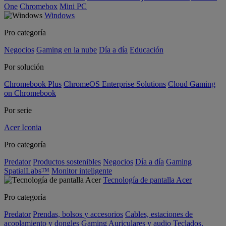
One
Chromebox
Mini PC
Windows
Pro categoría
Negocios
Gaming en la nube
Día a día
Educación
Por solución
Chromebook Plus
ChromeOS Enterprise Solutions
Cloud Gaming
on Chromebook
Por serie
Acer Iconia
Pro categoría
Predator
Productos sostenibles
Negocios
Día a día
Gaming
SpatialLabs™
Monitor inteligente
Tecnología de pantalla Acer
Pro categoría
Predator
Prendas, bolsos y accesorios
Cables, estaciones de
acoplamiento y dongles
Gaming
Auriculares y audio
Teclados,