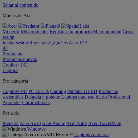
Saltar al contenido
Marcas de Acer
Mi perfil
Mis productos
Registrar un producto
Mi comunidad
Cerrar
sesión
Iniciar sesión
Registrarse
¿Qué es Acer ID?
AI
Productos
Productos nuevos
Copilot+ PC
Laptops
Pro categoría
Copilot+ PC
PC con IA
Gaming
Pantalla OLED
Productos
sostenibles
Delgada y potente
Laptops para uso diario
Profesional
Aprender
Chromebooks
Por serie
Predator
Acer Swift
Acer Aspire
Acer Nitro
Acer TravelMate
Windows
Laptops Acer con