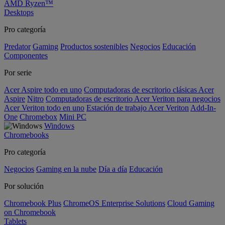
AMD Ryzen™
Desktops
Pro categoría
Predator
Gaming
Productos sostenibles
Negocios
Educación
Componentes
Por serie
Acer Aspire todo en uno
Computadoras de escritorio clásicas Acer
Aspire
Nitro
Computadoras de escritorio Acer Veriton para negocios
Acer Veriton todo en uno
Estación de trabajo Acer Veriton
Add-In-
One
Chromebox
Mini PC
Windows
Chromebooks
Pro categoría
Negocios
Gaming en la nube
Día a día
Educación
Por solución
Chromebook Plus
ChromeOS Enterprise Solutions
Cloud Gaming
on Chromebook
Tablets