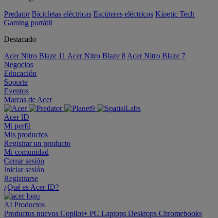
Predator
Bicicletas eléctricas
Escúteres eléctricos
Kinetic Tech
Gaming portátil
Destacado
Acer Nitro Blaze 11
Acer Nitro Blaze 8
Acer Nitro Blaze 7
Negocios
Educación
Soporte
Eventos
Marcas de Acer
Acer ID
Mi perfil
Mis productos
Registrar un producto
Mi comunidad
Cerrar sesión
Iniciar sesión
Registrarse
¿Qué es Acer ID?
AI
Productos
Productos nuevos
Copilot+ PC
Laptops
Desktops
Chromebooks