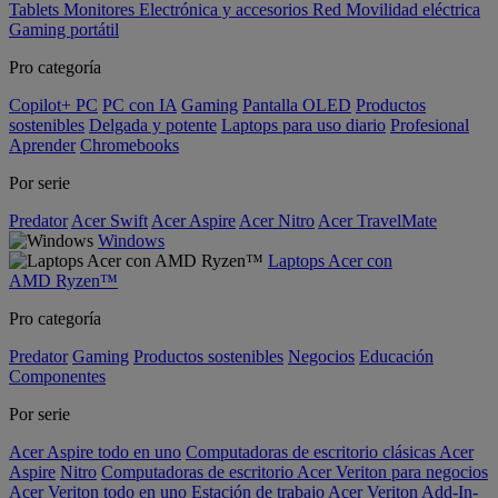
Tablets
Monitores
Electrónica y accesorios
Red
Movilidad eléctrica
Gaming portátil
Pro categoría
Copilot+ PC
PC con IA
Gaming
Pantalla OLED
Productos
sostenibles
Delgada y potente
Laptops para uso diario
Profesional
Aprender
Chromebooks
Por serie
Predator
Acer Swift
Acer Aspire
Acer Nitro
Acer TravelMate
Windows
Laptops Acer con
AMD Ryzen™
Pro categoría
Predator
Gaming
Productos sostenibles
Negocios
Educación
Componentes
Por serie
Acer Aspire todo en uno
Computadoras de escritorio clásicas Acer
Aspire
Nitro
Computadoras de escritorio Acer Veriton para negocios
Acer Veriton todo en uno
Estación de trabajo Acer Veriton
Add-In-