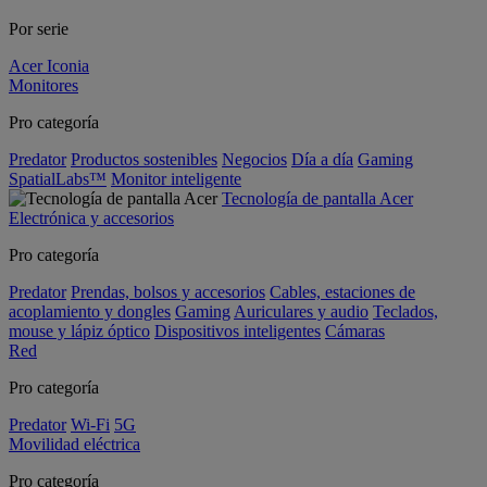
Por serie
Acer Iconia
Monitores
Pro categoría
Predator
Productos sostenibles
Negocios
Día a día
Gaming
SpatialLabs™
Monitor inteligente
Tecnología de pantalla Acer
Electrónica y accesorios
Pro categoría
Predator
Prendas, bolsos y accesorios
Cables, estaciones de
acoplamiento y dongles
Gaming
Auriculares y audio
Teclados,
mouse y lápiz óptico
Dispositivos inteligentes
Cámaras
Red
Pro categoría
Predator
Wi-Fi
5G
Movilidad eléctrica
Pro categoría