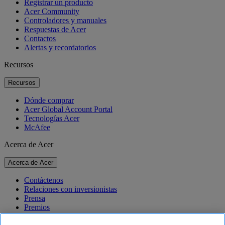
Registrar un producto
Acer Community
Controladores y manuales
Respuestas de Acer
Contactos
Alertas y recordatorios
Recursos
Recursos
Dónde comprar
Acer Global Account Portal
Tecnologías Acer
McAfee
Acerca de Acer
Acerca de Acer
Contáctenos
Relaciones con inversionistas
Prensa
Premios
Eventos