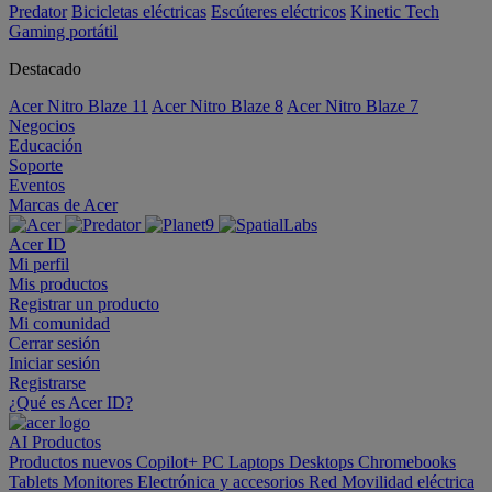
Predator
Bicicletas eléctricas
Escúteres eléctricos
Kinetic Tech
Gaming portátil
Destacado
Acer Nitro Blaze 11
Acer Nitro Blaze 8
Acer Nitro Blaze 7
Negocios
Educación
Soporte
Eventos
Marcas de Acer
Acer ID
Mi perfil
Mis productos
Registrar un producto
Mi comunidad
Cerrar sesión
Iniciar sesión
Registrarse
¿Qué es Acer ID?
AI
Productos
Productos nuevos
Copilot+ PC
Laptops
Desktops
Chromebooks
Tablets
Monitores
Electrónica y accesorios
Red
Movilidad eléctrica