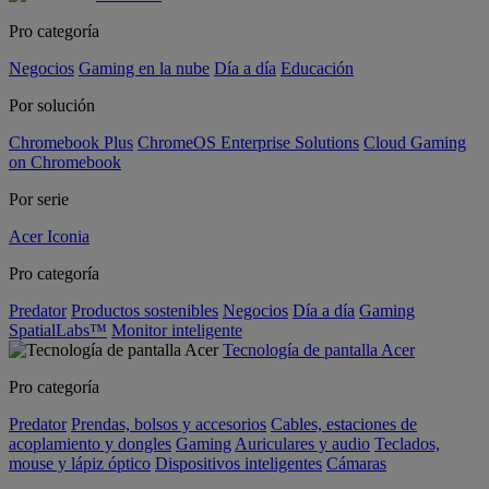
Pro categoría
Negocios
Gaming en la nube
Día a día
Educación
Por solución
Chromebook Plus
ChromeOS Enterprise Solutions
Cloud Gaming
on Chromebook
Por serie
Acer Iconia
Pro categoría
Predator
Productos sostenibles
Negocios
Día a día
Gaming
SpatialLabs™
Monitor inteligente
Tecnología de pantalla Acer
Pro categoría
Predator
Prendas, bolsos y accesorios
Cables, estaciones de
acoplamiento y dongles
Gaming
Auriculares y audio
Teclados,
mouse y lápiz óptico
Dispositivos inteligentes
Cámaras