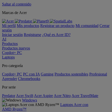
Saltar al contenido
Marcas de Acer
Mi perfil
Mis productos
Registrar un producto
Mi comunidad
Cerrar
sesión
Iniciar sesión
Registrarse
¿Qué es Acer ID?
AI
Productos
Productos nuevos
Copilot+ PC
Laptops
Pro categoría
Copilot+ PC
PC con IA
Gaming
Productos sostenibles
Profesional
Aprender
Chromebooks
Por serie
Predator
Acer Swift
Acer Aspire
Acer Nitro
Acer TravelMate
Windows
Laptops Acer con
AMD Ryzen™