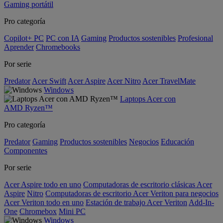
Gaming portátil
Pro categoría
Copilot+ PC
PC con IA
Gaming
Productos sostenibles
Profesional
Aprender
Chromebooks
Por serie
Predator
Acer Swift
Acer Aspire
Acer Nitro
Acer TravelMate
Windows
Laptops Acer con
AMD Ryzen™
Pro categoría
Predator
Gaming
Productos sostenibles
Negocios
Educación
Componentes
Por serie
Acer Aspire todo en uno
Computadoras de escritorio clásicas Acer
Aspire
Nitro
Computadoras de escritorio Acer Veriton para negocios
Acer Veriton todo en uno
Estación de trabajo Acer Veriton
Add-In-
One
Chromebox
Mini PC
Windows