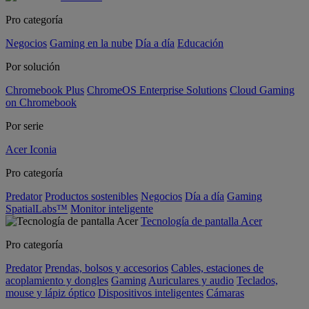
Pro categoría
Negocios
Gaming en la nube
Día a día
Educación
Por solución
Chromebook Plus
ChromeOS Enterprise Solutions
Cloud Gaming
on Chromebook
Por serie
Acer Iconia
Pro categoría
Predator
Productos sostenibles
Negocios
Día a día
Gaming
SpatialLabs™
Monitor inteligente
Tecnología de pantalla Acer
Pro categoría
Predator
Prendas, bolsos y accesorios
Cables, estaciones de
acoplamiento y dongles
Gaming
Auriculares y audio
Teclados,
mouse y lápiz óptico
Dispositivos inteligentes
Cámaras