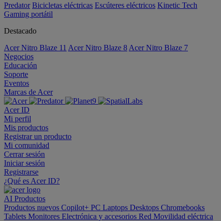
Predator
Bicicletas eléctricas
Escúteres eléctricos
Kinetic Tech
Gaming portátil
Destacado
Acer Nitro Blaze 11
Acer Nitro Blaze 8
Acer Nitro Blaze 7
Negocios
Educación
Soporte
Eventos
Marcas de Acer
Acer ID
Mi perfil
Mis productos
Registrar un producto
Mi comunidad
Cerrar sesión
Iniciar sesión
Registrarse
¿Qué es Acer ID?
AI
Productos
Productos nuevos
Copilot+ PC
Laptops
Desktops
Chromebooks
Tablets
Monitores
Electrónica y accesorios
Red
Movilidad eléctrica