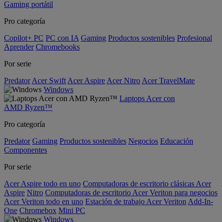
Gaming portátil
Pro categoría
Copilot+ PC
PC con IA
Gaming
Productos sostenibles
Profesional
Aprender
Chromebooks
Por serie
Predator
Acer Swift
Acer Aspire
Acer Nitro
Acer TravelMate
Windows
Laptops Acer con
AMD Ryzen™
Pro categoría
Predator
Gaming
Productos sostenibles
Negocios
Educación
Componentes
Por serie
Acer Aspire todo en uno
Computadoras de escritorio clásicas Acer
Aspire
Nitro
Computadoras de escritorio Acer Veriton para negocios
Acer Veriton todo en uno
Estación de trabajo Acer Veriton
Add-In-
One
Chromebox
Mini PC
Windows