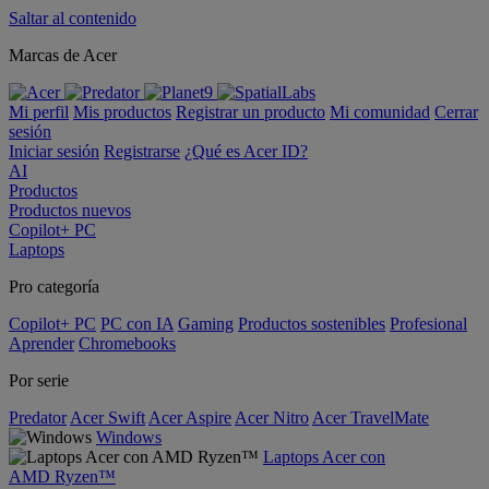
Saltar al contenido
Marcas de Acer
Mi perfil
Mis productos
Registrar un producto
Mi comunidad
Cerrar
sesión
Iniciar sesión
Registrarse
¿Qué es Acer ID?
AI
Productos
Productos nuevos
Copilot+ PC
Laptops
Pro categoría
Copilot+ PC
PC con IA
Gaming
Productos sostenibles
Profesional
Aprender
Chromebooks
Por serie
Predator
Acer Swift
Acer Aspire
Acer Nitro
Acer TravelMate
Windows
Laptops Acer con
AMD Ryzen™