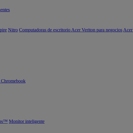
entes
pire
Nitro
Computadoras de escritorio Acer Veriton para negocios
Acer
n Chromebook
abs™
Monitor inteligente