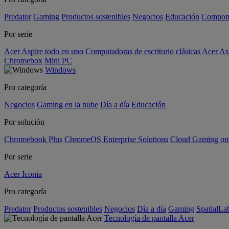
Predator
Gaming
Productos sostenibles
Negocios
Educación
Compon
Por serie
Acer Aspire todo en uno
Computadoras de escritorio clásicas Acer As
Chromebox
Mini PC
Windows
Pro categoría
Negocios
Gaming en la nube
Día a día
Educación
Por solución
Chromebook Plus
ChromeOS Enterprise Solutions
Cloud Gaming o
Por serie
Acer Iconia
Pro categoría
Predator
Productos sostenibles
Negocios
Día a día
Gaming
SpatialL
Tecnología de pantalla Acer