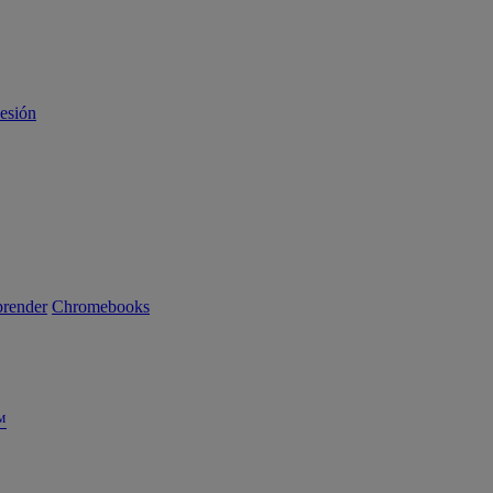
sesión
render
Chromebooks
™