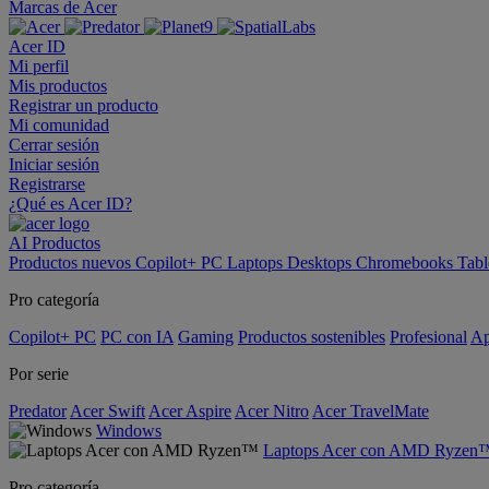
Marcas de Acer
Acer ID
Mi perfil
Mis productos
Registrar un producto
Mi comunidad
Cerrar sesión
Iniciar sesión
Registrarse
¿Qué es Acer ID?
AI
Productos
Productos nuevos
Copilot+ PC
Laptops
Desktops
Chromebooks
Tabl
Pro categoría
Copilot+ PC
PC con IA
Gaming
Productos sostenibles
Profesional
Ap
Por serie
Predator
Acer Swift
Acer Aspire
Acer Nitro
Acer TravelMate
Windows
Laptops Acer con AMD Ryzen
Pro categoría