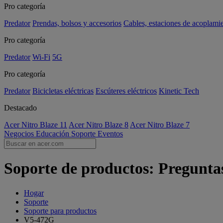
Pro categoría
Predator
Prendas, bolsos y accesorios
Cables, estaciones de acoplami
Pro categoría
Predator
Wi-Fi
5G
Pro categoría
Predator
Bicicletas eléctricas
Escúteres eléctricos
Kinetic Tech
Destacado
Acer Nitro Blaze 11
Acer Nitro Blaze 8
Acer Nitro Blaze 7
Negocios
Educación
Soporte
Eventos
Soporte de productos: Pregunta
Hogar
Soporte
Soporte para productos
V5-472G