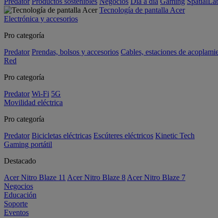
Predator
Productos sostenibles
Negocios
Día a día
Gaming
SpatialL
Tecnología de pantalla Acer
Electrónica y accesorios
Pro categoría
Predator
Prendas, bolsos y accesorios
Cables, estaciones de acoplami
Red
Pro categoría
Predator
Wi-Fi
5G
Movilidad eléctrica
Pro categoría
Predator
Bicicletas eléctricas
Escúteres eléctricos
Kinetic Tech
Gaming portátil
Destacado
Acer Nitro Blaze 11
Acer Nitro Blaze 8
Acer Nitro Blaze 7
Negocios
Educación
Soporte
Eventos