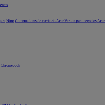
entes
pire
Nitro
Computadoras de escritorio Acer Veriton para negocios
Acer
n Chromebook