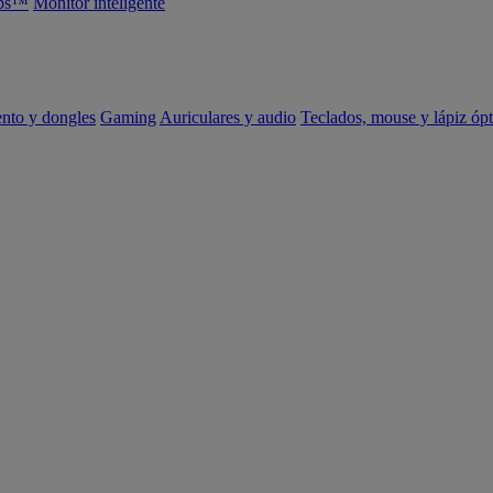
abs™
Monitor inteligente
ento y dongles
Gaming
Auriculares y audio
Teclados, mouse y lápiz ópt