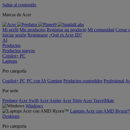
Saltar al contenido
Marcas de Acer
Mi perfil
Mis productos
Registrar un producto
Mi comunidad
Cerrar 
Iniciar sesión
Registrarse
¿Qué es Acer ID?
AI
Productos
Productos nuevos
Copilot+ PC
Laptops
Pro categoría
Copilot+ PC
PC con IA
Gaming
Productos sostenibles
Profesional
Ap
Por serie
Predator
Acer Swift
Acer Aspire
Acer Nitro
Acer TravelMate
Windows
Laptops Acer con AMD Ryzen
Desktops
Pro categoría