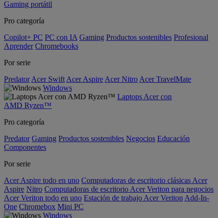
Gaming portátil
Pro categoría
Copilot+ PC
PC con IA
Gaming
Productos sostenibles
Profesional
Aprender
Chromebooks
Por serie
Predator
Acer Swift
Acer Aspire
Acer Nitro
Acer TravelMate
Windows
Laptops Acer con
AMD Ryzen™
Pro categoría
Predator
Gaming
Productos sostenibles
Negocios
Educación
Componentes
Por serie
Acer Aspire todo en uno
Computadoras de escritorio clásicas Acer
Aspire
Nitro
Computadoras de escritorio Acer Veriton para negocios
Acer Veriton todo en uno
Estación de trabajo Acer Veriton
Add-In-
One
Chromebox
Mini PC
Windows