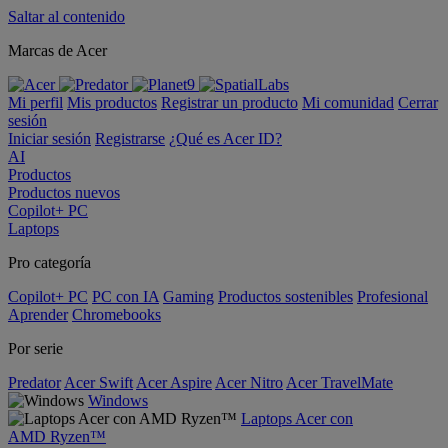
Saltar al contenido
Marcas de Acer
Mi perfil
Mis productos
Registrar un producto
Mi comunidad
Cerrar
sesión
Iniciar sesión
Registrarse
¿Qué es Acer ID?
AI
Productos
Productos nuevos
Copilot+ PC
Laptops
Pro categoría
Copilot+ PC
PC con IA
Gaming
Productos sostenibles
Profesional
Aprender
Chromebooks
Por serie
Predator
Acer Swift
Acer Aspire
Acer Nitro
Acer TravelMate
Windows
Laptops Acer con
AMD Ryzen™