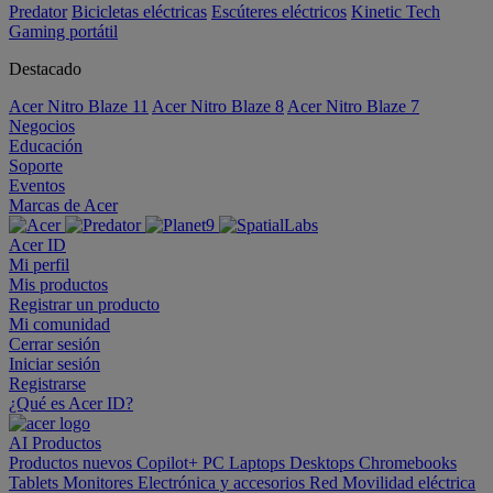
Predator
Bicicletas eléctricas
Escúteres eléctricos
Kinetic Tech
Gaming portátil
Destacado
Acer Nitro Blaze 11
Acer Nitro Blaze 8
Acer Nitro Blaze 7
Negocios
Educación
Soporte
Eventos
Marcas de Acer
Acer ID
Mi perfil
Mis productos
Registrar un producto
Mi comunidad
Cerrar sesión
Iniciar sesión
Registrarse
¿Qué es Acer ID?
AI
Productos
Productos nuevos
Copilot+ PC
Laptops
Desktops
Chromebooks
Tablets
Monitores
Electrónica y accesorios
Red
Movilidad eléctrica