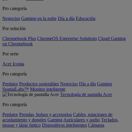
Pro categoría
Negocios
Gaming en la nube
Día a día
Educación
Por solución
Chromebook Plus
ChromeOS Enterprise Solutions
Cloud Gaming
on Chromebook
Por serie
Acer Iconia
Pro categoría
Predator
Productos sostenibles
Negocios
Día a día
Gaming
SpatialLabs™
Monitor inteligente
Tecnología de pantalla Acer
Pro categoría
Predator
Prendas, bolsos y accesorios
Cables, estaciones de
acoplamiento y dongles
Gaming
Auriculares y audio
Teclados,
mouse y lápiz óptico
Dispositivos inteligentes
Cámaras