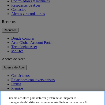
Controladores y manuales
Respuestas de Acer
Contactos
Alertas y recordatorios
Recursos
Recursos
Dónde comprar
Acer Global Account Portal
Tecnologías Acer
McAfee
Acerca de Acer
Acerca de Acer
Contáctenos
Relaciones con inversionistas
Prensa
Premios
Eventos
Usamos cookies para detectar preferencias, mejorar la
Sostenibilidad
navegación del sitio web y generar estadísticas de usuario a fin