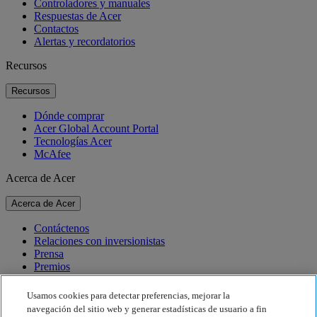
Controladores y manuales
Respuestas de Acer
Contactos
Alertas y recordatorios
Recursos
Recursos
Dónde comprar
Acer Global Account Portal
Tecnologías Acer
McAfee
Acerca de Acer
Acerca de Acer
Contáctenos
Relaciones con inversionistas
Prensa
Premios
Eventos
Usamos cookies para detectar preferencias, mejorar la
Sostenibilidad
navegación del sitio web y generar estadísticas de usuario a fin