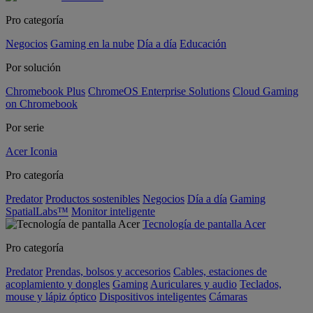
Pro categoría
Negocios
Gaming en la nube
Día a día
Educación
Por solución
Chromebook Plus
ChromeOS Enterprise Solutions
Cloud Gaming
on Chromebook
Por serie
Acer Iconia
Pro categoría
Predator
Productos sostenibles
Negocios
Día a día
Gaming
SpatialLabs™
Monitor inteligente
Tecnología de pantalla Acer
Pro categoría
Predator
Prendas, bolsos y accesorios
Cables, estaciones de
acoplamiento y dongles
Gaming
Auriculares y audio
Teclados,
mouse y lápiz óptico
Dispositivos inteligentes
Cámaras