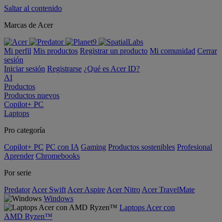
Saltar al contenido
Marcas de Acer
Mi perfil
Mis productos
Registrar un producto
Mi comunidad
Cerrar
sesión
Iniciar sesión
Registrarse
¿Qué es Acer ID?
AI
Productos
Productos nuevos
Copilot+ PC
Laptops
Pro categoría
Copilot+ PC
PC con IA
Gaming
Productos sostenibles
Profesional
Aprender
Chromebooks
Por serie
Predator
Acer Swift
Acer Aspire
Acer Nitro
Acer TravelMate
Windows
Laptops Acer con
AMD Ryzen™