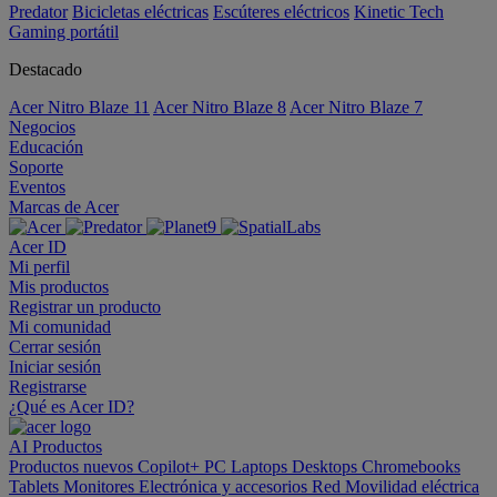
Predator
Bicicletas eléctricas
Escúteres eléctricos
Kinetic Tech
Gaming portátil
Destacado
Acer Nitro Blaze 11
Acer Nitro Blaze 8
Acer Nitro Blaze 7
Negocios
Educación
Soporte
Eventos
Marcas de Acer
Acer ID
Mi perfil
Mis productos
Registrar un producto
Mi comunidad
Cerrar sesión
Iniciar sesión
Registrarse
¿Qué es Acer ID?
AI
Productos
Productos nuevos
Copilot+ PC
Laptops
Desktops
Chromebooks
Tablets
Monitores
Electrónica y accesorios
Red
Movilidad eléctrica