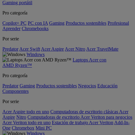
Gaming portátil
Pro categoría
Copilot+ PC
PC con IA
Gaming
Productos sostenibles
Profesional
Aprender
Chromebooks
Por serie
Predator
Acer Swift
Acer Aspire
Acer Nitro
Acer TravelMate
Windows
Laptops Acer con
AMD Ryzen™
Pro categoría
Predator
Gaming
Productos sostenibles
Negocios
Educación
Componentes
Por serie
Acer Aspire todo en uno
Computadoras de escritorio clásicas Acer
Aspire
Nitro
Computadoras de escritorio Acer Veriton para negocios
Acer Veriton todo en uno
Estación de trabajo Acer Veriton
Add-In-
One
Chromebox
Mini PC
Windows