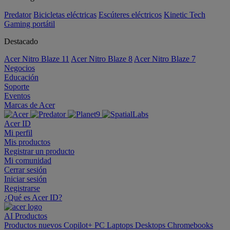
Predator
Bicicletas eléctricas
Escúteres eléctricos
Kinetic Tech
Gaming portátil
Destacado
Acer Nitro Blaze 11
Acer Nitro Blaze 8
Acer Nitro Blaze 7
Negocios
Educación
Soporte
Eventos
Marcas de Acer
Acer ID
Mi perfil
Mis productos
Registrar un producto
Mi comunidad
Cerrar sesión
Iniciar sesión
Registrarse
¿Qué es Acer ID?
AI
Productos
Productos nuevos
Copilot+ PC
Laptops
Desktops
Chromebooks