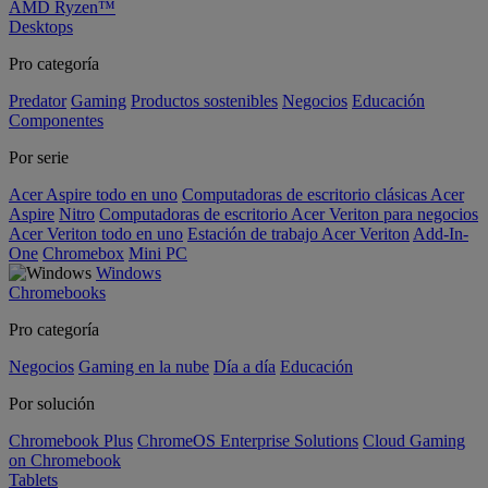
AMD Ryzen™
Desktops
Pro categoría
Predator
Gaming
Productos sostenibles
Negocios
Educación
Componentes
Por serie
Acer Aspire todo en uno
Computadoras de escritorio clásicas Acer
Aspire
Nitro
Computadoras de escritorio Acer Veriton para negocios
Acer Veriton todo en uno
Estación de trabajo Acer Veriton
Add-In-
One
Chromebox
Mini PC
Windows
Chromebooks
Pro categoría
Negocios
Gaming en la nube
Día a día
Educación
Por solución
Chromebook Plus
ChromeOS Enterprise Solutions
Cloud Gaming
on Chromebook
Tablets