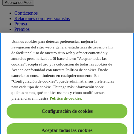
Acerca de Acer
Contáctenos
Relaciones con inversionistas
Prensa
Premios
Eventos
Usamos cookies para detectar preferencias, mejorar la
Sostenibilidad
navegación del sitio web y generar estadísticas de usuario a fin
de facilitar el uso de nuestro sitio web y ofrecer contenido y
Sostenibilidad
anuncios personalizados. Si hace clic en “Aceptar todas las
cookies”, acepta el uso y la colocación de todas las cookies de
Responsabilidad social corporativa
Acer en conformidad con nuestra Política de cookies. Puede
Huella de carbono del producto
cancelar su consentimiento en cualquier momento. En
Proyecto Humanity
“Configuración de cookies”, puede administrar sus preferencias
Earthion
para cada tipo de cookie. Obtenga más información sobre
Política de privacidad
quiénes somos, qué cookies usamos y cómo modificar sus
Política de cookies
preferencias en nuestra
Política de cookies.
Aviso legal
Información legal adicional
Configuración de cookies
Política de accesibilidad
Configuración de cookies
América Latina - Español
Aceptar todas las cookies