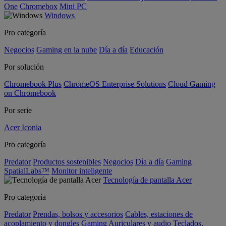
One
Chromebox
Mini PC
Windows
Pro categoría
Negocios
Gaming en la nube
Día a día
Educación
Por solución
Chromebook Plus
ChromeOS Enterprise Solutions
Cloud Gaming
on Chromebook
Por serie
Acer Iconia
Pro categoría
Predator
Productos sostenibles
Negocios
Día a día
Gaming
SpatialLabs™
Monitor inteligente
Tecnología de pantalla Acer
Pro categoría
Predator
Prendas, bolsos y accesorios
Cables, estaciones de
acoplamiento y dongles
Gaming
Auriculares y audio
Teclados,