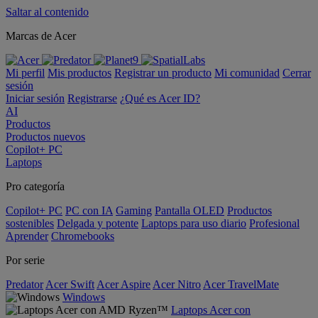
Saltar al contenido
Marcas de Acer
Mi perfil
Mis productos
Registrar un producto
Mi comunidad
Cerrar
sesión
Iniciar sesión
Registrarse
¿Qué es Acer ID?
AI
Productos
Productos nuevos
Copilot+ PC
Laptops
Pro categoría
Copilot+ PC
PC con IA
Gaming
Pantalla OLED
Productos
sostenibles
Delgada y potente
Laptops para uso diario
Profesional
Aprender
Chromebooks
Por serie
Predator
Acer Swift
Acer Aspire
Acer Nitro
Acer TravelMate
Windows
Laptops Acer con