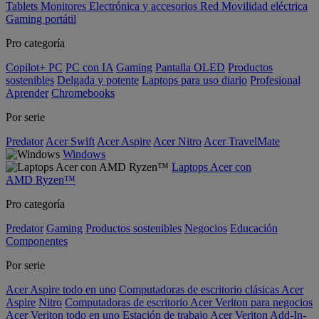
Tablets
Monitores
Electrónica y accesorios
Red
Movilidad eléctrica
Gaming portátil
Pro categoría
Copilot+ PC
PC con IA
Gaming
Pantalla OLED
Productos
sostenibles
Delgada y potente
Laptops para uso diario
Profesional
Aprender
Chromebooks
Por serie
Predator
Acer Swift
Acer Aspire
Acer Nitro
Acer TravelMate
Windows
Laptops Acer con
AMD Ryzen™
Pro categoría
Predator
Gaming
Productos sostenibles
Negocios
Educación
Componentes
Por serie
Acer Aspire todo en uno
Computadoras de escritorio clásicas Acer
Aspire
Nitro
Computadoras de escritorio Acer Veriton para negocios
Acer Veriton todo en uno
Estación de trabajo Acer Veriton
Add-In-