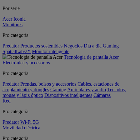
Por serie
Acer Iconia
Monitores
Pro categoría
Predator
Productos sostenibles
Negocios
Día a día
Gaming
SpatialLabs™
Monitor inteligente
Tecnología de pantalla Acer
Electrónica y accesorios
Pro categoría
Predator
Prendas, bolsos y accesorios
Cables, estaciones de
acoplamiento y dongles
Gaming
Auriculares y audio
Teclados,
mouse y lápiz óptico
Dispositivos inteligentes
Cámaras
Red
Pro categoría
Predator
Wi-Fi
5G
Movilidad eléctrica
Pro categoría