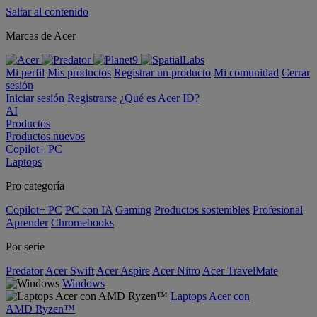
Saltar al contenido
Marcas de Acer
Mi perfil
Mis productos
Registrar un producto
Mi comunidad
Cerrar
sesión
Iniciar sesión
Registrarse
¿Qué es Acer ID?
AI
Productos
Productos nuevos
Copilot+ PC
Laptops
Pro categoría
Copilot+ PC
PC con IA
Gaming
Productos sostenibles
Profesional
Aprender
Chromebooks
Por serie
Predator
Acer Swift
Acer Aspire
Acer Nitro
Acer TravelMate
Windows
Laptops Acer con
AMD Ryzen™