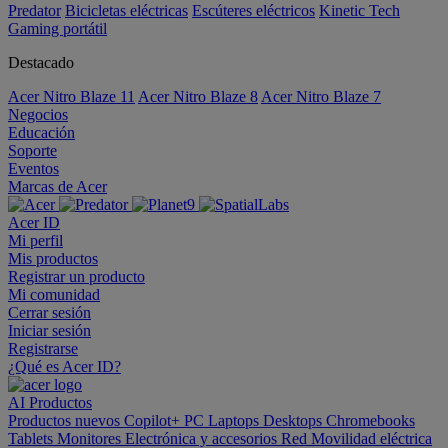
Predator
Bicicletas eléctricas
Escúteres eléctricos
Kinetic Tech
Gaming portátil
Destacado
Acer Nitro Blaze 11
Acer Nitro Blaze 8
Acer Nitro Blaze 7
Negocios
Educación
Soporte
Eventos
Marcas de Acer
Acer ID
Mi perfil
Mis productos
Registrar un producto
Mi comunidad
Cerrar sesión
Iniciar sesión
Registrarse
¿Qué es Acer ID?
AI
Productos
Productos nuevos
Copilot+ PC
Laptops
Desktops
Chromebooks
Tablets
Monitores
Electrónica y accesorios
Red
Movilidad eléctrica