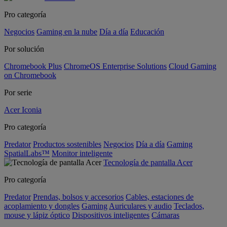
Pro categoría
Negocios
Gaming en la nube
Día a día
Educación
Por solución
Chromebook Plus
ChromeOS Enterprise Solutions
Cloud Gaming
on Chromebook
Por serie
Acer Iconia
Pro categoría
Predator
Productos sostenibles
Negocios
Día a día
Gaming
SpatialLabs™
Monitor inteligente
Tecnología de pantalla Acer
Pro categoría
Predator
Prendas, bolsos y accesorios
Cables, estaciones de
acoplamiento y dongles
Gaming
Auriculares y audio
Teclados,
mouse y lápiz óptico
Dispositivos inteligentes
Cámaras