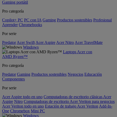
Gaming portátil
Pro categoría
Copilot+ PC
PC con IA
Gaming
Productos sostenibles
Profesional
Aprender
Chromebooks
Por serie
Predator
Acer Swift
Acer Aspire
Acer Nitro
Acer TravelMate
Windows
Laptops Acer con
AMD Ryzen™
Pro categoría
Predator
Gaming
Productos sostenibles
Negocios
Educación
Componentes
Por serie
Acer Aspire todo en uno
Computadoras de escritorio clásicas Acer
Aspire
Nitro
Computadoras de escritorio Acer Veriton para negocios
Acer Veriton todo en uno
Estación de trabajo Acer Veriton
Add-In-
One
Chromebox
Mini PC
Windows