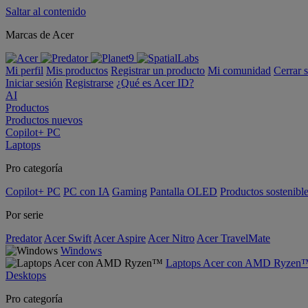
Saltar al contenido
Marcas de Acer
Mi perfil
Mis productos
Registrar un producto
Mi comunidad
Cerrar 
Iniciar sesión
Registrarse
¿Qué es Acer ID?
AI
Productos
Productos nuevos
Copilot+ PC
Laptops
Pro categoría
Copilot+ PC
PC con IA
Gaming
Pantalla OLED
Productos sostenibl
Por serie
Predator
Acer Swift
Acer Aspire
Acer Nitro
Acer TravelMate
Windows
Laptops Acer con AMD Ryzen
Desktops
Pro categoría