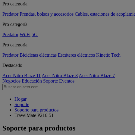
Pro categoría
Predator
Prendas, bolsos y accesorios
Cables, estaciones de acoplami
Pro categoría
Predator
Wi-Fi
5G
Pro categoría
Predator
Bicicletas eléctricas
Escúteres eléctricos
Kinetic Tech
Destacado
Acer Nitro Blaze 11
Acer Nitro Blaze 8
Acer Nitro Blaze 7
Negocios
Educación
Soporte
Eventos
Hogar
Soporte
Soporte para productos
TravelMate P216-51
Soporte para productos