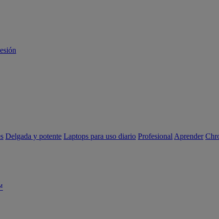
sesión
es
Delgada y potente
Laptops para uso diario
Profesional
Aprender
Chr
™