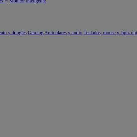
abs™
Monitor inteligente
ento y dongles
Gaming
Auriculares y audio
Teclados, mouse y lápiz ópt