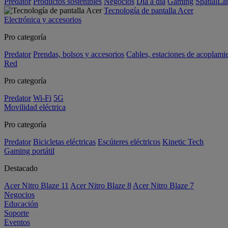
Predator
Productos sostenibles
Negocios
Día a día
Gaming
SpatialL
Tecnología de pantalla Acer
Electrónica y accesorios
Pro categoría
Predator
Prendas, bolsos y accesorios
Cables, estaciones de acoplami
Red
Pro categoría
Predator
Wi-Fi
5G
Movilidad eléctrica
Pro categoría
Predator
Bicicletas eléctricas
Escúteres eléctricos
Kinetic Tech
Gaming portátil
Destacado
Acer Nitro Blaze 11
Acer Nitro Blaze 8
Acer Nitro Blaze 7
Negocios
Educación
Soporte
Eventos