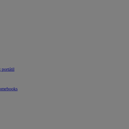
portátil
omebooks