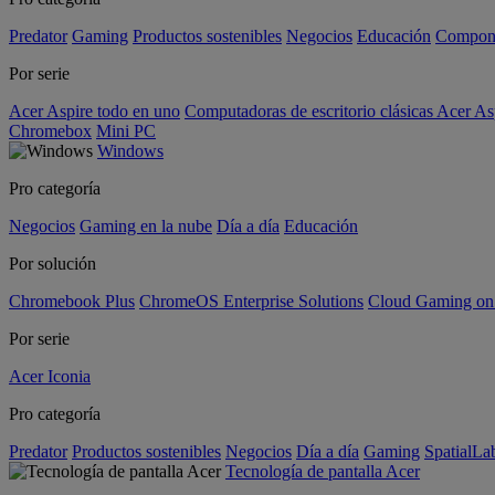
Predator
Gaming
Productos sostenibles
Negocios
Educación
Compon
Por serie
Acer Aspire todo en uno
Computadoras de escritorio clásicas Acer As
Chromebox
Mini PC
Windows
Pro categoría
Negocios
Gaming en la nube
Día a día
Educación
Por solución
Chromebook Plus
ChromeOS Enterprise Solutions
Cloud Gaming o
Por serie
Acer Iconia
Pro categoría
Predator
Productos sostenibles
Negocios
Día a día
Gaming
SpatialL
Tecnología de pantalla Acer