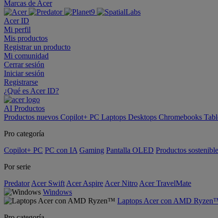
Marcas de Acer
Acer ID
Mi perfil
Mis productos
Registrar un producto
Mi comunidad
Cerrar sesión
Iniciar sesión
Registrarse
¿Qué es Acer ID?
AI
Productos
Productos nuevos
Copilot+ PC
Laptops
Desktops
Chromebooks
Tabl
Pro categoría
Copilot+ PC
PC con IA
Gaming
Pantalla OLED
Productos sostenibl
Por serie
Predator
Acer Swift
Acer Aspire
Acer Nitro
Acer TravelMate
Windows
Laptops Acer con AMD Ryzen
Pro categoría