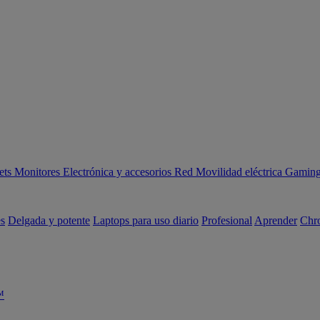
ets
Monitores
Electrónica y accesorios
Red
Movilidad eléctrica
Gaming 
es
Delgada y potente
Laptops para uso diario
Profesional
Aprender
Chr
™