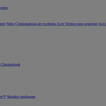
entes
pire
Nitro
Computadoras de escritorio Acer Veriton para negocios
Acer
n Chromebook
abs™
Monitor inteligente