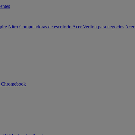
entes
pire
Nitro
Computadoras de escritorio Acer Veriton para negocios
Acer
n Chromebook