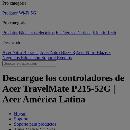
Pro categoría
Predator
Wi-Fi
5G
Pro categoría
Predator
Bicicletas eléctricas
Escúteres eléctricos
Kinetic Tech
Destacado
Acer Nitro Blaze 11
Acer Nitro Blaze 8
Acer Nitro Blaze 7
Negocios
Educación
Soporte
Eventos
Descargue los controladores de
Acer TravelMate P215-52G |
Acer América Latina
Hogar
Soporte
Soporte para productos
TravelMate P215-52G