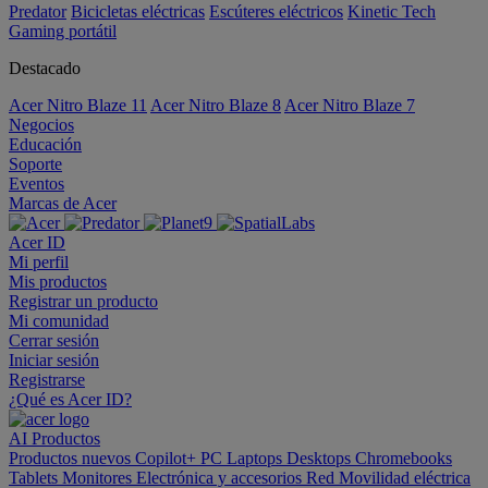
Predator
Bicicletas eléctricas
Escúteres eléctricos
Kinetic Tech
Gaming portátil
Destacado
Acer Nitro Blaze 11
Acer Nitro Blaze 8
Acer Nitro Blaze 7
Negocios
Educación
Soporte
Eventos
Marcas de Acer
Acer ID
Mi perfil
Mis productos
Registrar un producto
Mi comunidad
Cerrar sesión
Iniciar sesión
Registrarse
¿Qué es Acer ID?
AI
Productos
Productos nuevos
Copilot+ PC
Laptops
Desktops
Chromebooks
Tablets
Monitores
Electrónica y accesorios
Red
Movilidad eléctrica