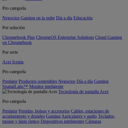
Pro categoría
Negocios
Gaming en la nube
Día a día
Educación
Por solución
Chromebook Plus
ChromeOS Enterprise Solutions
Cloud Gaming
on Chromebook
Por serie
Acer Iconia
Pro categoría
Predator
Productos sostenibles
Negocios
Día a día
Gaming
SpatialLabs™
Monitor inteligente
Tecnología de pantalla Acer
Pro categoría
Predator
Prendas, bolsos y accesorios
Cables, estaciones de
acoplamiento y dongles
Gaming
Auriculares y audio
Teclados,
mouse y lápiz óptico
Dispositivos inteligentes
Cámaras