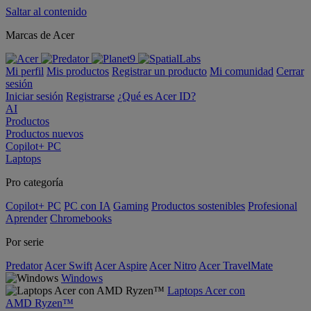
Saltar al contenido
Marcas de Acer
Mi perfil
Mis productos
Registrar un producto
Mi comunidad
Cerrar
sesión
Iniciar sesión
Registrarse
¿Qué es Acer ID?
AI
Productos
Productos nuevos
Copilot+ PC
Laptops
Pro categoría
Copilot+ PC
PC con IA
Gaming
Productos sostenibles
Profesional
Aprender
Chromebooks
Por serie
Predator
Acer Swift
Acer Aspire
Acer Nitro
Acer TravelMate
Windows
Laptops Acer con
AMD Ryzen™