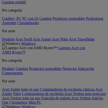
Gaming portátil
Pro categoría
Copilot+ PC
PC con IA
Gaming
Productos sostenibles
Profesional
Aprender
Chromebooks
Por serie
Predator
Acer Swift
Acer Aspire
Acer Nitro
Acer TravelMate
Windows
Laptops Acer con
AMD Ryzen™
Pro categoría
Predator
Gaming
Productos sostenibles
Negocios
Educación
Componentes
Por serie
Acer Aspire todo en uno
Computadoras de escritorio clásicas Acer
Aspire
Nitro
Computadoras de escritorio Acer Veriton para negocios
Acer Veriton todo en uno
Estación de trabajo Acer Veriton
Add-In-
One
Chromebox
Mini PC
Windows