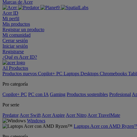
Marcas de Acer
Acer ID
Mi perfil
Mis productos
Registrar un producto
Mi comunidad
Cerrar sesión
Iniciar sesión
Registrarse
¿Qué es Acer ID?
AI
Productos
Productos nuevos
Copilot+ PC
Laptops
Desktops
Chromebooks
Tabl
Pro categoría
Copilot+ PC
PC con IA
Gaming
Productos sostenibles
Profesional
Ap
Por serie
Predator
Acer Swift
Acer Aspire
Acer Nitro
Acer TravelMate
Windows
Laptops Acer con AMD Ryzen
Pro categoría