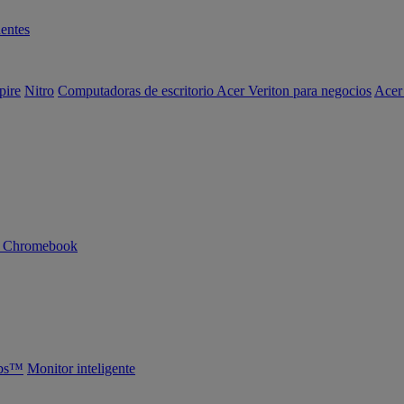
entes
pire
Nitro
Computadoras de escritorio Acer Veriton para negocios
Acer
n Chromebook
abs™
Monitor inteligente