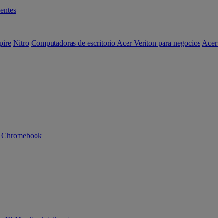
entes
pire
Nitro
Computadoras de escritorio Acer Veriton para negocios
Acer
n Chromebook