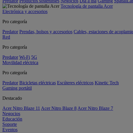
Predator
Productos sostenibles
Negocios
Día a día
Gaming
SpatialL
Tecnología de pantalla Acer
Electrónica y accesorios
Pro categoría
Predator
Prendas, bolsos y accesorios
Cables, estaciones de acoplami
Red
Pro categoría
Predator
Wi-Fi
5G
Movilidad eléctrica
Pro categoría
Predator
Bicicletas eléctricas
Escúteres eléctricos
Kinetic Tech
Gaming portátil
Destacado
Acer Nitro Blaze 11
Acer Nitro Blaze 8
Acer Nitro Blaze 7
Negocios
Educación
Soporte
Eventos