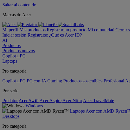
Saltar al contenido
Marcas de Acer
Mi perfil
Mis productos
Registrar un producto
Mi comunidad
Cerrar 
Iniciar sesión
Registrarse
¿Qué es Acer ID?
AI
Productos
Productos nuevos
Copilot+ PC
Laptops
Pro categoría
Copilot+ PC
PC con IA
Gaming
Productos sostenibles
Profesional
Ap
Por serie
Predator
Acer Swift
Acer Aspire
Acer Nitro
Acer TravelMate
Windows
Laptops Acer con AMD Ryzen
Desktops
Pro categoría