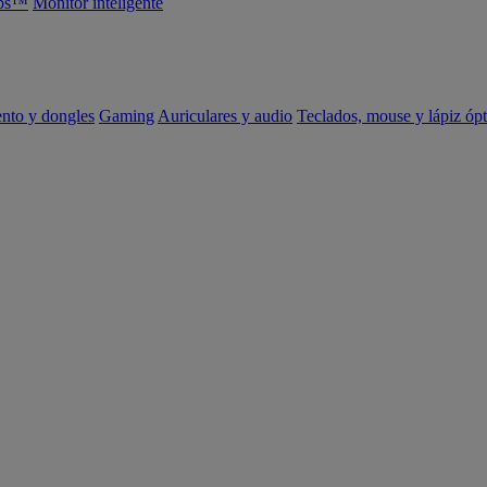
abs™
Monitor inteligente
ento y dongles
Gaming
Auriculares y audio
Teclados, mouse y lápiz ópt