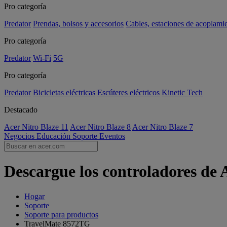
Pro categoría
Predator
Prendas, bolsos y accesorios
Cables, estaciones de acoplami
Pro categoría
Predator
Wi-Fi
5G
Pro categoría
Predator
Bicicletas eléctricas
Escúteres eléctricos
Kinetic Tech
Destacado
Acer Nitro Blaze 11
Acer Nitro Blaze 8
Acer Nitro Blaze 7
Negocios
Educación
Soporte
Eventos
Descargue los controladores de
Hogar
Soporte
Soporte para productos
TravelMate 8572TG