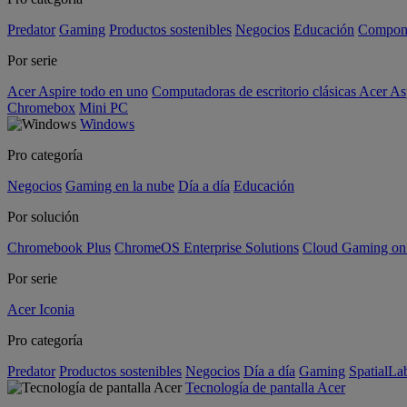
Predator
Gaming
Productos sostenibles
Negocios
Educación
Compon
Por serie
Acer Aspire todo en uno
Computadoras de escritorio clásicas Acer As
Chromebox
Mini PC
Windows
Pro categoría
Negocios
Gaming en la nube
Día a día
Educación
Por solución
Chromebook Plus
ChromeOS Enterprise Solutions
Cloud Gaming o
Por serie
Acer Iconia
Pro categoría
Predator
Productos sostenibles
Negocios
Día a día
Gaming
SpatialL
Tecnología de pantalla Acer