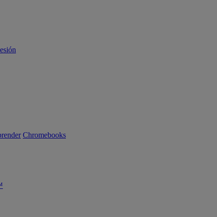
sesión
render
Chromebooks
™