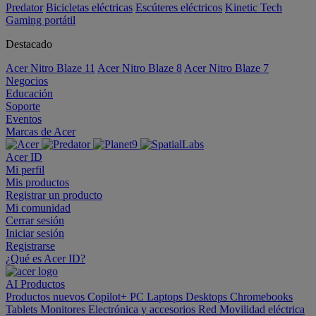
Predator
Bicicletas eléctricas
Escúteres eléctricos
Kinetic Tech
Gaming portátil
Destacado
Acer Nitro Blaze 11
Acer Nitro Blaze 8
Acer Nitro Blaze 7
Negocios
Educación
Soporte
Eventos
Marcas de Acer
Acer ID
Mi perfil
Mis productos
Registrar un producto
Mi comunidad
Cerrar sesión
Iniciar sesión
Registrarse
¿Qué es Acer ID?
AI
Productos
Productos nuevos
Copilot+ PC
Laptops
Desktops
Chromebooks
Tablets
Monitores
Electrónica y accesorios
Red
Movilidad eléctrica