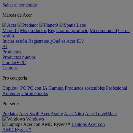
Saltar al contenido
Marcas de Acer
Mi perfil
Mis productos
Registrar un producto
Mi comunidad
Cerrar
sesión
Iniciar sesión
Registrarse
¿Qué es Acer ID?
AI
Productos
Productos nuevos
Copilot+ PC
Laptops
Pro categoría
Copilot+ PC
PC con IA
Gaming
Productos sostenibles
Profesional
Aprender
Chromebooks
Por serie
Predator
Acer Swift
Acer Aspire
Acer Nitro
Acer TravelMate
Windows
Laptops Acer con
AMD Ryzen™