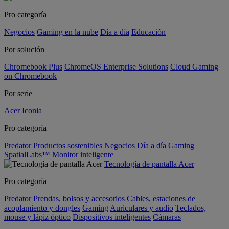
Pro categoría
Negocios
Gaming en la nube
Día a día
Educación
Por solución
Chromebook Plus
ChromeOS Enterprise Solutions
Cloud Gaming
on Chromebook
Por serie
Acer Iconia
Pro categoría
Predator
Productos sostenibles
Negocios
Día a día
Gaming
SpatialLabs™
Monitor inteligente
Tecnología de pantalla Acer
Pro categoría
Predator
Prendas, bolsos y accesorios
Cables, estaciones de
acoplamiento y dongles
Gaming
Auriculares y audio
Teclados,
mouse y lápiz óptico
Dispositivos inteligentes
Cámaras