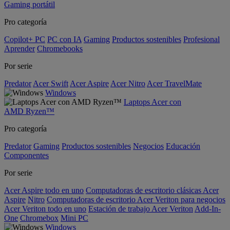
Gaming portátil
Pro categoría
Copilot+ PC
PC con IA
Gaming
Productos sostenibles
Profesional
Aprender
Chromebooks
Por serie
Predator
Acer Swift
Acer Aspire
Acer Nitro
Acer TravelMate
Windows
Laptops Acer con
AMD Ryzen™
Pro categoría
Predator
Gaming
Productos sostenibles
Negocios
Educación
Componentes
Por serie
Acer Aspire todo en uno
Computadoras de escritorio clásicas Acer
Aspire
Nitro
Computadoras de escritorio Acer Veriton para negocios
Acer Veriton todo en uno
Estación de trabajo Acer Veriton
Add-In-
One
Chromebox
Mini PC
Windows