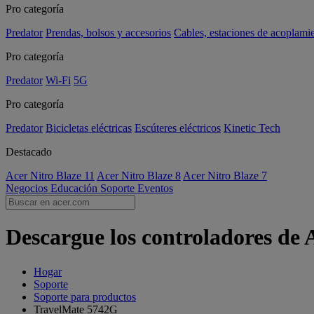
Pro categoría
Predator
Prendas, bolsos y accesorios
Cables, estaciones de acoplami
Pro categoría
Predator
Wi-Fi
5G
Pro categoría
Predator
Bicicletas eléctricas
Escúteres eléctricos
Kinetic Tech
Destacado
Acer Nitro Blaze 11
Acer Nitro Blaze 8
Acer Nitro Blaze 7
Negocios
Educación
Soporte
Eventos
Descargue los controladores de
Hogar
Soporte
Soporte para productos
TravelMate 5742G