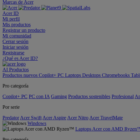
Marcas de Acer
Acer ID
Mi perfil
Mis productos
Registrar un producto
Mi comunidad
Cerrar sesión
Iniciar sesión
Registrarse
¿Qué es Acer ID?
AI
Productos
Productos nuevos
Copilot+ PC
Laptops
Desktops
Chromebooks
Tabl
Pro categoría
Copilot+ PC
PC con IA
Gaming
Productos sostenibles
Profesional
Ap
Por serie
Predator
Acer Swift
Acer Aspire
Acer Nitro
Acer TravelMate
Windows
Laptops Acer con AMD Ryzen
Pro categoría