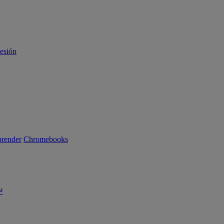
sesión
render
Chromebooks
™