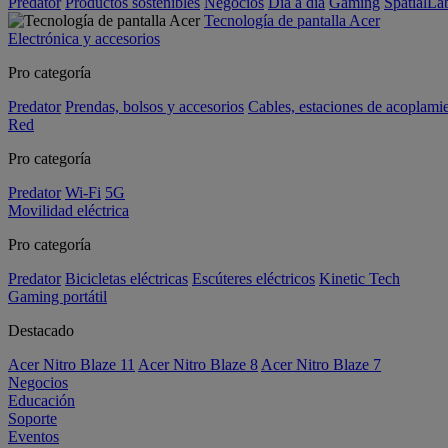
Predator
Productos sostenibles
Negocios
Día a día
Gaming
SpatialL
Tecnología de pantalla Acer
Electrónica y accesorios
Pro categoría
Predator
Prendas, bolsos y accesorios
Cables, estaciones de acoplami
Red
Pro categoría
Predator
Wi-Fi
5G
Movilidad eléctrica
Pro categoría
Predator
Bicicletas eléctricas
Escúteres eléctricos
Kinetic Tech
Gaming portátil
Destacado
Acer Nitro Blaze 11
Acer Nitro Blaze 8
Acer Nitro Blaze 7
Negocios
Educación
Soporte
Eventos