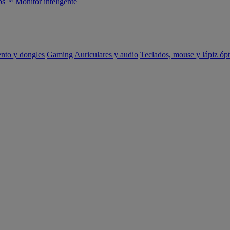
abs™
Monitor inteligente
ento y dongles
Gaming
Auriculares y audio
Teclados, mouse y lápiz ópt