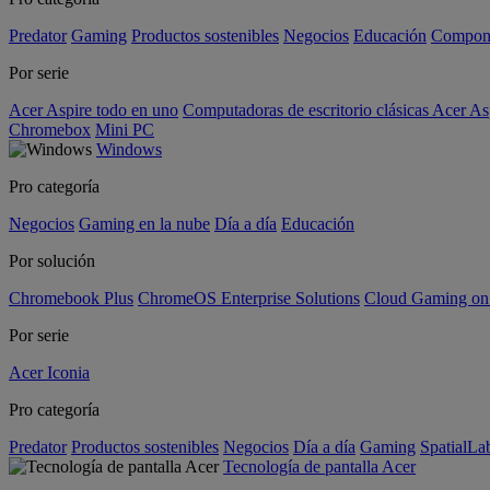
Predator
Gaming
Productos sostenibles
Negocios
Educación
Compon
Por serie
Acer Aspire todo en uno
Computadoras de escritorio clásicas Acer As
Chromebox
Mini PC
Windows
Pro categoría
Negocios
Gaming en la nube
Día a día
Educación
Por solución
Chromebook Plus
ChromeOS Enterprise Solutions
Cloud Gaming o
Por serie
Acer Iconia
Pro categoría
Predator
Productos sostenibles
Negocios
Día a día
Gaming
SpatialL
Tecnología de pantalla Acer