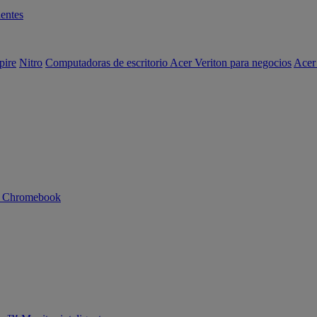
entes
pire
Nitro
Computadoras de escritorio Acer Veriton para negocios
Acer
n Chromebook