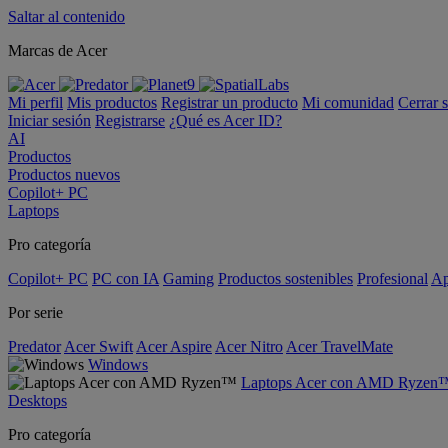
Saltar al contenido
Marcas de Acer
Mi perfil
Mis productos
Registrar un producto
Mi comunidad
Cerrar 
Iniciar sesión
Registrarse
¿Qué es Acer ID?
AI
Productos
Productos nuevos
Copilot+ PC
Laptops
Pro categoría
Copilot+ PC
PC con IA
Gaming
Productos sostenibles
Profesional
Ap
Por serie
Predator
Acer Swift
Acer Aspire
Acer Nitro
Acer TravelMate
Windows
Laptops Acer con AMD Ryzen
Desktops
Pro categoría