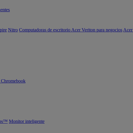
entes
pire
Nitro
Computadoras de escritorio Acer Veriton para negocios
Acer
n Chromebook
abs™
Monitor inteligente