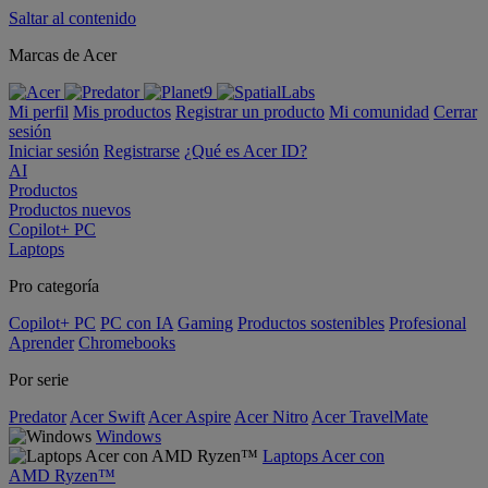
Saltar al contenido
Marcas de Acer
Mi perfil
Mis productos
Registrar un producto
Mi comunidad
Cerrar
sesión
Iniciar sesión
Registrarse
¿Qué es Acer ID?
AI
Productos
Productos nuevos
Copilot+ PC
Laptops
Pro categoría
Copilot+ PC
PC con IA
Gaming
Productos sostenibles
Profesional
Aprender
Chromebooks
Por serie
Predator
Acer Swift
Acer Aspire
Acer Nitro
Acer TravelMate
Windows
Laptops Acer con
AMD Ryzen™