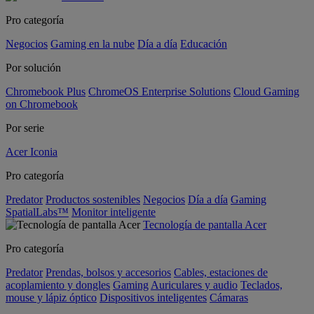
Pro categoría
Negocios
Gaming en la nube
Día a día
Educación
Por solución
Chromebook Plus
ChromeOS Enterprise Solutions
Cloud Gaming
on Chromebook
Por serie
Acer Iconia
Pro categoría
Predator
Productos sostenibles
Negocios
Día a día
Gaming
SpatialLabs™
Monitor inteligente
Tecnología de pantalla Acer
Pro categoría
Predator
Prendas, bolsos y accesorios
Cables, estaciones de
acoplamiento y dongles
Gaming
Auriculares y audio
Teclados,
mouse y lápiz óptico
Dispositivos inteligentes
Cámaras