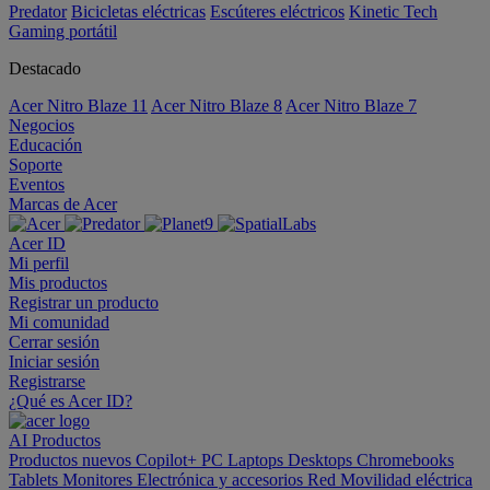
Predator
Bicicletas eléctricas
Escúteres eléctricos
Kinetic Tech
Gaming portátil
Destacado
Acer Nitro Blaze 11
Acer Nitro Blaze 8
Acer Nitro Blaze 7
Negocios
Educación
Soporte
Eventos
Marcas de Acer
Acer ID
Mi perfil
Mis productos
Registrar un producto
Mi comunidad
Cerrar sesión
Iniciar sesión
Registrarse
¿Qué es Acer ID?
AI
Productos
Productos nuevos
Copilot+ PC
Laptops
Desktops
Chromebooks
Tablets
Monitores
Electrónica y accesorios
Red
Movilidad eléctrica