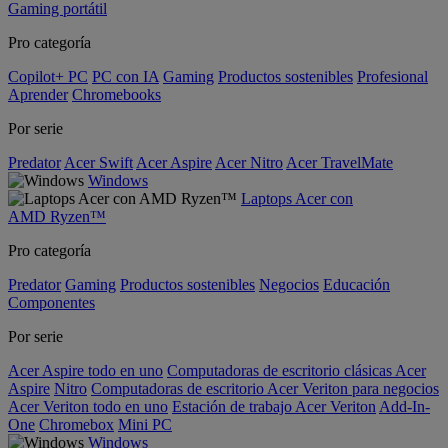
Gaming portátil
Pro categoría
Copilot+ PC
PC con IA
Gaming
Productos sostenibles
Profesional
Aprender
Chromebooks
Por serie
Predator
Acer Swift
Acer Aspire
Acer Nitro
Acer TravelMate
Windows
Laptops Acer con
AMD Ryzen™
Pro categoría
Predator
Gaming
Productos sostenibles
Negocios
Educación
Componentes
Por serie
Acer Aspire todo en uno
Computadoras de escritorio clásicas Acer
Aspire
Nitro
Computadoras de escritorio Acer Veriton para negocios
Acer Veriton todo en uno
Estación de trabajo Acer Veriton
Add-In-
One
Chromebox
Mini PC
Windows