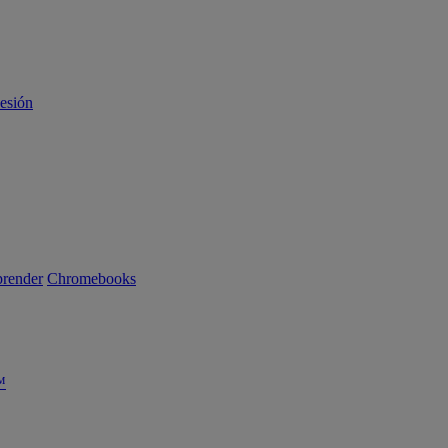
sesión
render
Chromebooks
™