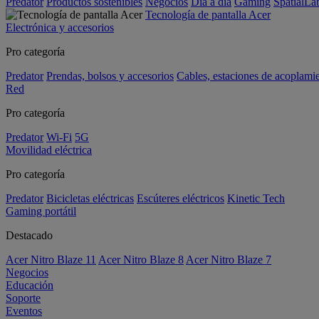
Predator
Productos sostenibles
Negocios
Día a día
Gaming
SpatialL
Tecnología de pantalla Acer
Electrónica y accesorios
Pro categoría
Predator
Prendas, bolsos y accesorios
Cables, estaciones de acoplami
Red
Pro categoría
Predator
Wi-Fi
5G
Movilidad eléctrica
Pro categoría
Predator
Bicicletas eléctricas
Escúteres eléctricos
Kinetic Tech
Gaming portátil
Destacado
Acer Nitro Blaze 11
Acer Nitro Blaze 8
Acer Nitro Blaze 7
Negocios
Educación
Soporte
Eventos