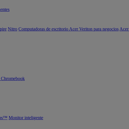
entes
pire
Nitro
Computadoras de escritorio Acer Veriton para negocios
Acer
n Chromebook
abs™
Monitor inteligente