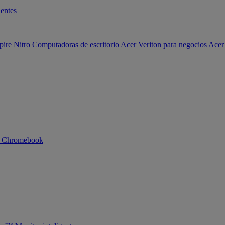
entes
pire
Nitro
Computadoras de escritorio Acer Veriton para negocios
Acer
n Chromebook