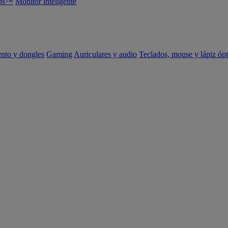
abs™
Monitor inteligente
ento y dongles
Gaming
Auriculares y audio
Teclados, mouse y lápiz ópt