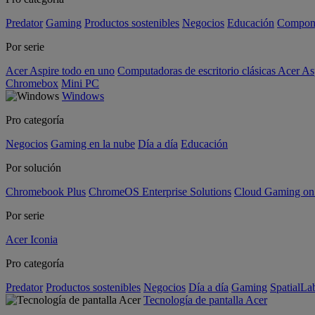
Predator
Gaming
Productos sostenibles
Negocios
Educación
Compon
Por serie
Acer Aspire todo en uno
Computadoras de escritorio clásicas Acer As
Chromebox
Mini PC
Windows
Pro categoría
Negocios
Gaming en la nube
Día a día
Educación
Por solución
Chromebook Plus
ChromeOS Enterprise Solutions
Cloud Gaming o
Por serie
Acer Iconia
Pro categoría
Predator
Productos sostenibles
Negocios
Día a día
Gaming
SpatialL
Tecnología de pantalla Acer