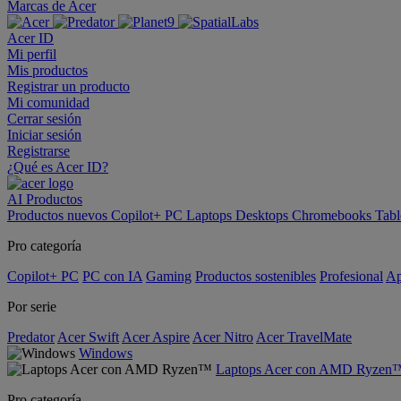
Marcas de Acer
Acer ID
Mi perfil
Mis productos
Registrar un producto
Mi comunidad
Cerrar sesión
Iniciar sesión
Registrarse
¿Qué es Acer ID?
AI
Productos
Productos nuevos
Copilot+ PC
Laptops
Desktops
Chromebooks
Tabl
Pro categoría
Copilot+ PC
PC con IA
Gaming
Productos sostenibles
Profesional
Ap
Por serie
Predator
Acer Swift
Acer Aspire
Acer Nitro
Acer TravelMate
Windows
Laptops Acer con AMD Ryzen
Pro categoría