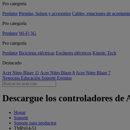
Pro categoría
Predator
Prendas, bolsos y accesorios
Cables, estaciones de acoplami
Pro categoría
Predator
Wi-Fi
5G
Pro categoría
Predator
Bicicletas eléctricas
Escúteres eléctricos
Kinetic Tech
Destacado
Acer Nitro Blaze 11
Acer Nitro Blaze 8
Acer Nitro Blaze 7
Negocios
Educación
Soporte
Eventos
Descargue los controladores de
Hogar
Soporte
Soporte para productos
TMP414-51