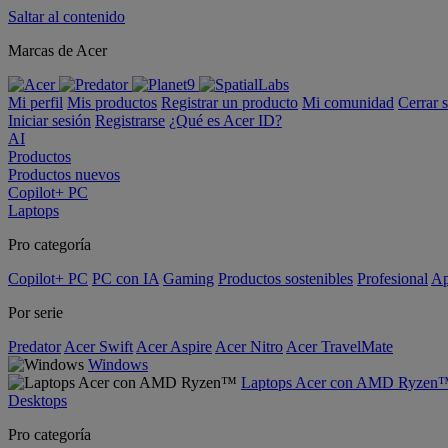
Saltar al contenido
Marcas de Acer
Mi perfil
Mis productos
Registrar un producto
Mi comunidad
Cerrar 
Iniciar sesión
Registrarse
¿Qué es Acer ID?
AI
Productos
Productos nuevos
Copilot+ PC
Laptops
Pro categoría
Copilot+ PC
PC con IA
Gaming
Productos sostenibles
Profesional
Ap
Por serie
Predator
Acer Swift
Acer Aspire
Acer Nitro
Acer TravelMate
Windows
Laptops Acer con AMD Ryzen
Desktops
Pro categoría