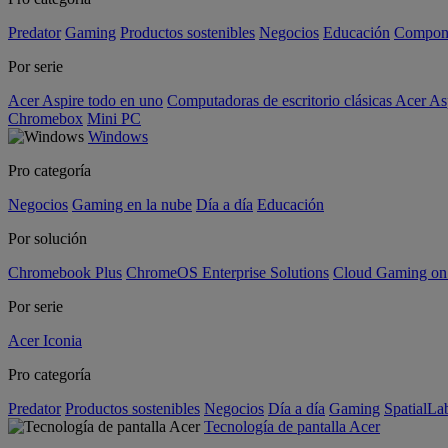
Predator
Gaming
Productos sostenibles
Negocios
Educación
Compon
Por serie
Acer Aspire todo en uno
Computadoras de escritorio clásicas Acer As
Chromebox
Mini PC
Windows
Pro categoría
Negocios
Gaming en la nube
Día a día
Educación
Por solución
Chromebook Plus
ChromeOS Enterprise Solutions
Cloud Gaming o
Por serie
Acer Iconia
Pro categoría
Predator
Productos sostenibles
Negocios
Día a día
Gaming
SpatialL
Tecnología de pantalla Acer