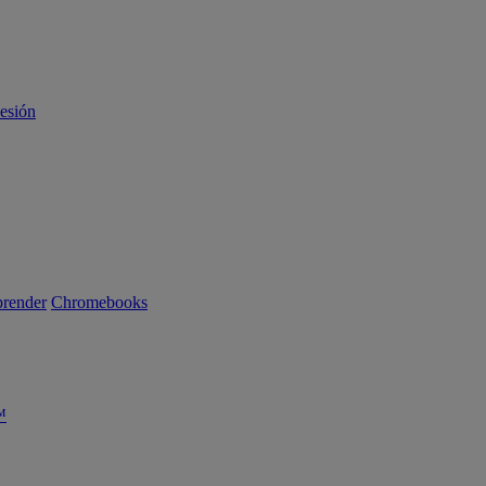
sesión
render
Chromebooks
™