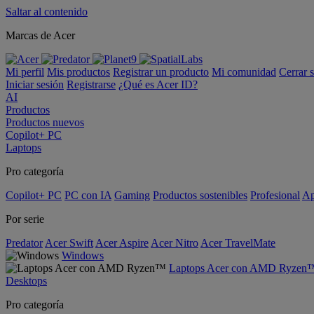
Saltar al contenido
Marcas de Acer
Mi perfil
Mis productos
Registrar un producto
Mi comunidad
Cerrar 
Iniciar sesión
Registrarse
¿Qué es Acer ID?
AI
Productos
Productos nuevos
Copilot+ PC
Laptops
Pro categoría
Copilot+ PC
PC con IA
Gaming
Productos sostenibles
Profesional
Ap
Por serie
Predator
Acer Swift
Acer Aspire
Acer Nitro
Acer TravelMate
Windows
Laptops Acer con AMD Ryzen
Desktops
Pro categoría