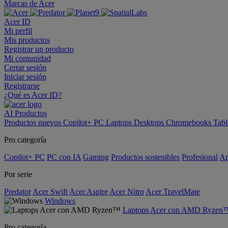
Marcas de Acer
Acer ID
Mi perfil
Mis productos
Registrar un producto
Mi comunidad
Cerrar sesión
Iniciar sesión
Registrarse
¿Qué es Acer ID?
AI
Productos
Productos nuevos
Copilot+ PC
Laptops
Desktops
Chromebooks
Tabl
Pro categoría
Copilot+ PC
PC con IA
Gaming
Productos sostenibles
Profesional
Ap
Por serie
Predator
Acer Swift
Acer Aspire
Acer Nitro
Acer TravelMate
Windows
Laptops Acer con AMD Ryzen
Pro categoría