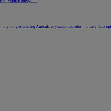
abs™
Monitor inteligente
ento y dongles
Gaming
Auriculares y audio
Teclados, mouse y lápiz ópt