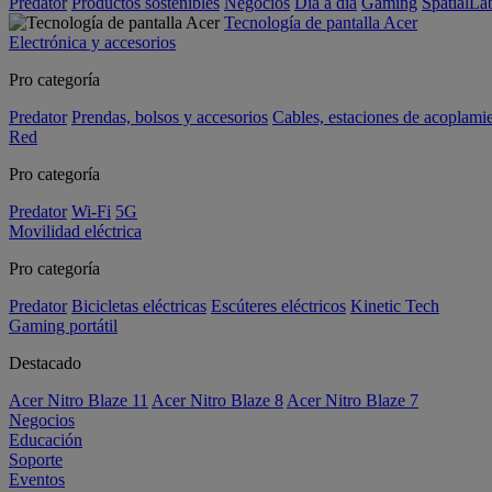
Predator
Productos sostenibles
Negocios
Día a día
Gaming
SpatialL
Tecnología de pantalla Acer
Electrónica y accesorios
Pro categoría
Predator
Prendas, bolsos y accesorios
Cables, estaciones de acoplami
Red
Pro categoría
Predator
Wi-Fi
5G
Movilidad eléctrica
Pro categoría
Predator
Bicicletas eléctricas
Escúteres eléctricos
Kinetic Tech
Gaming portátil
Destacado
Acer Nitro Blaze 11
Acer Nitro Blaze 8
Acer Nitro Blaze 7
Negocios
Educación
Soporte
Eventos