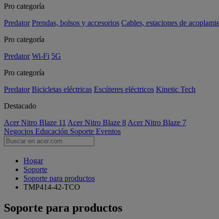
Pro categoría
Predator
Prendas, bolsos y accesorios
Cables, estaciones de acoplami
Pro categoría
Predator
Wi-Fi
5G
Pro categoría
Predator
Bicicletas eléctricas
Escúteres eléctricos
Kinetic Tech
Destacado
Acer Nitro Blaze 11
Acer Nitro Blaze 8
Acer Nitro Blaze 7
Negocios
Educación
Soporte
Eventos
Hogar
Soporte
Soporte para productos
TMP414-42-TCO
Soporte para productos