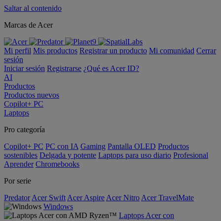
Saltar al contenido
Marcas de Acer
Mi perfil
Mis productos
Registrar un producto
Mi comunidad
Cerrar
sesión
Iniciar sesión
Registrarse
¿Qué es Acer ID?
AI
Productos
Productos nuevos
Copilot+ PC
Laptops
Pro categoría
Copilot+ PC
PC con IA
Gaming
Pantalla OLED
Productos
sostenibles
Delgada y potente
Laptops para uso diario
Profesional
Aprender
Chromebooks
Por serie
Predator
Acer Swift
Acer Aspire
Acer Nitro
Acer TravelMate
Windows
Laptops Acer con