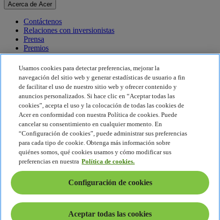
Acerca de Acer
Contáctenos
Relaciones con inversionistas
Prensa
Premios
Eventos
Usamos cookies para detectar preferencias, mejorar la
Sostenibilidad
navegación del sitio web y generar estadísticas de usuario a fin
de facilitar el uso de nuestro sitio web y ofrecer contenido y
Sostenibilidad
anuncios personalizados. Si hace clic en “Aceptar todas las
cookies”, acepta el uso y la colocación de todas las cookies de
Responsabilidad social corporativa
Acer en conformidad con nuestra Política de cookies. Puede
Huella de carbono del producto
cancelar su consentimiento en cualquier momento. En
Proyecto Humanity
“Configuración de cookies”, puede administrar sus preferencias
Earthion
para cada tipo de cookie. Obtenga más información sobre
Política de privacidad
quiénes somos, qué cookies usamos y cómo modificar sus
Política de cookies
preferencias en nuestra
Política de cookies.
Aviso legal
Información legal adicional
Configuración de cookies
Política de accesibilidad
Configuración de cookies
América Latina - Español
Aceptar todas las cookies