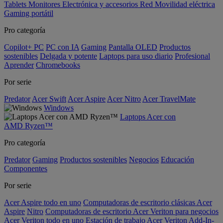
Tablets
Monitores
Electrónica y accesorios
Red
Movilidad eléctrica
Gaming portátil
Pro categoría
Copilot+ PC
PC con IA
Gaming
Pantalla OLED
Productos
sostenibles
Delgada y potente
Laptops para uso diario
Profesional
Aprender
Chromebooks
Por serie
Predator
Acer Swift
Acer Aspire
Acer Nitro
Acer TravelMate
Windows
Laptops Acer con
AMD Ryzen™
Pro categoría
Predator
Gaming
Productos sostenibles
Negocios
Educación
Componentes
Por serie
Acer Aspire todo en uno
Computadoras de escritorio clásicas Acer
Aspire
Nitro
Computadoras de escritorio Acer Veriton para negocios
Acer Veriton todo en uno
Estación de trabajo Acer Veriton
Add-In-