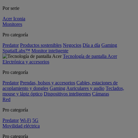
Por serie
Acer Iconia
Monitores
Pro categoría
Predator
Productos sostenibles
Negocios
Día a día
Gaming
SpatialLabs™
Monitor inteligente
Tecnología de pantalla Acer
Electrónica y accesorios
Pro categoría
Predator
Prendas, bolsos y accesorios
Cables, estaciones de
acoplamiento y dongles
Gaming
Auriculares y audio
Teclados,
mouse y lápiz óptico
Dispositivos inteligentes
Cámaras
Red
Pro categoría
Predator
Wi-Fi
5G
Movilidad eléctrica
Pro categoría