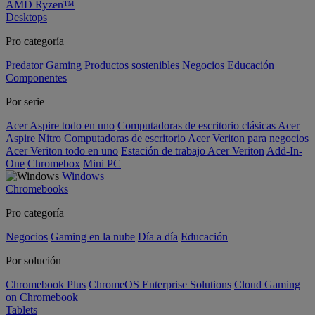
AMD Ryzen™
Desktops
Pro categoría
Predator
Gaming
Productos sostenibles
Negocios
Educación
Componentes
Por serie
Acer Aspire todo en uno
Computadoras de escritorio clásicas Acer
Aspire
Nitro
Computadoras de escritorio Acer Veriton para negocios
Acer Veriton todo en uno
Estación de trabajo Acer Veriton
Add-In-
One
Chromebox
Mini PC
Windows
Chromebooks
Pro categoría
Negocios
Gaming en la nube
Día a día
Educación
Por solución
Chromebook Plus
ChromeOS Enterprise Solutions
Cloud Gaming
on Chromebook
Tablets