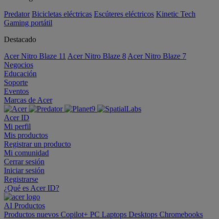
Predator
Bicicletas eléctricas
Escúteres eléctricos
Kinetic Tech
Gaming portátil
Destacado
Acer Nitro Blaze 11
Acer Nitro Blaze 8
Acer Nitro Blaze 7
Negocios
Educación
Soporte
Eventos
Marcas de Acer
Acer ID
Mi perfil
Mis productos
Registrar un producto
Mi comunidad
Cerrar sesión
Iniciar sesión
Registrarse
¿Qué es Acer ID?
AI
Productos
Productos nuevos
Copilot+ PC
Laptops
Desktops
Chromebooks