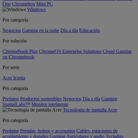
One
Chromebox
Mini PC
Windows
Pro categoría
Negocios
Gaming en la nube
Día a día
Educación
Por solución
Chromebook Plus
ChromeOS Enterprise Solutions
Cloud Gaming
on Chromebook
Por serie
Acer Iconia
Pro categoría
Predator
Productos sostenibles
Negocios
Día a día
Gaming
SpatialLabs™
Monitor inteligente
Tecnología de pantalla Acer
Pro categoría
Predator
Prendas, bolsos y accesorios
Cables, estaciones de
acoplamiento y dongles
Gaming
Auriculares y audio
Teclados,