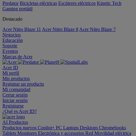
Predator
Bicicletas eléctricas
Escúteres eléctricos
Kinetic Tech
Gaming portátil
Destacado
Acer Nitro Blaze 11
Acer Nitro Blaze 8
Acer Nitro Blaze 7
Negocios
Educación
Soporte
Eventos
Marcas de Acer
Acer ID
Mi perfil
Mis productos
Registrar un producto
Mi comunidad
Cerrar sesión
Iniciar sesión
Registrarse
¿Qué es Acer ID?
AI
Productos
Productos nuevos
Copilot+ PC
Laptops
Desktops
Chromebooks
Tablets
Monitores
Electrónica y accesorios
Red
Movilidad eléctrica