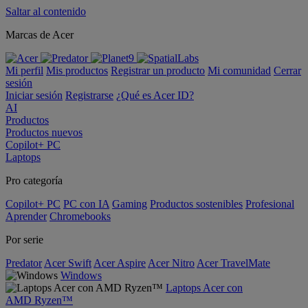
Saltar al contenido
Marcas de Acer
Mi perfil
Mis productos
Registrar un producto
Mi comunidad
Cerrar
sesión
Iniciar sesión
Registrarse
¿Qué es Acer ID?
AI
Productos
Productos nuevos
Copilot+ PC
Laptops
Pro categoría
Copilot+ PC
PC con IA
Gaming
Productos sostenibles
Profesional
Aprender
Chromebooks
Por serie
Predator
Acer Swift
Acer Aspire
Acer Nitro
Acer TravelMate
Windows
Laptops Acer con
AMD Ryzen™