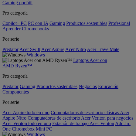
Gaming portátil
Pro categoría
Copilot+ PC
PC con IA
Gaming
Productos sostenibles
Profesional
Aprender
Chromebooks
Por serie
Predator
Acer Swift
Acer Aspire
Acer Nitro
Acer TravelMate
Windows
Laptops Acer con
AMD Ryzen™
Pro categoría
Predator
Gaming
Productos sostenibles
Negocios
Educación
Componentes
Por serie
Acer Aspire todo en uno
Computadoras de escritorio clásicas Acer
Aspire
Nitro
Computadoras de escritorio Acer Veriton para negocios
Acer Veriton todo en uno
Estación de trabajo Acer Veriton
Add-In-
One
Chromebox
Mini PC
Windows