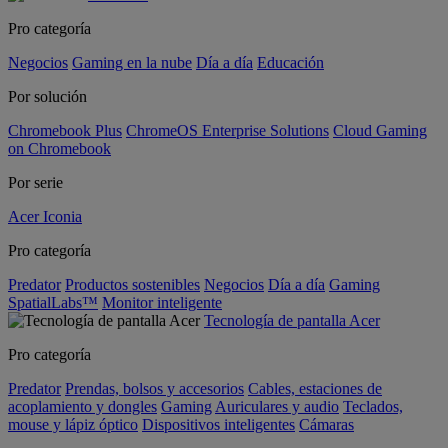
Pro categoría
Negocios
Gaming en la nube
Día a día
Educación
Por solución
Chromebook Plus
ChromeOS Enterprise Solutions
Cloud Gaming
on Chromebook
Por serie
Acer Iconia
Pro categoría
Predator
Productos sostenibles
Negocios
Día a día
Gaming
SpatialLabs™
Monitor inteligente
Tecnología de pantalla Acer
Pro categoría
Predator
Prendas, bolsos y accesorios
Cables, estaciones de
acoplamiento y dongles
Gaming
Auriculares y audio
Teclados,
mouse y lápiz óptico
Dispositivos inteligentes
Cámaras