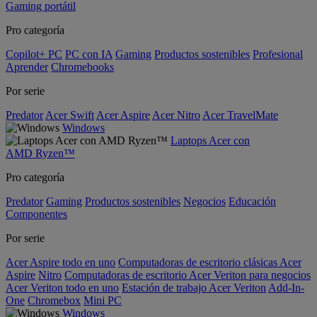
Gaming portátil
Pro categoría
Copilot+ PC
PC con IA
Gaming
Productos sostenibles
Profesional
Aprender
Chromebooks
Por serie
Predator
Acer Swift
Acer Aspire
Acer Nitro
Acer TravelMate
Windows
Laptops Acer con
AMD Ryzen™
Pro categoría
Predator
Gaming
Productos sostenibles
Negocios
Educación
Componentes
Por serie
Acer Aspire todo en uno
Computadoras de escritorio clásicas Acer
Aspire
Nitro
Computadoras de escritorio Acer Veriton para negocios
Acer Veriton todo en uno
Estación de trabajo Acer Veriton
Add-In-
One
Chromebox
Mini PC
Windows