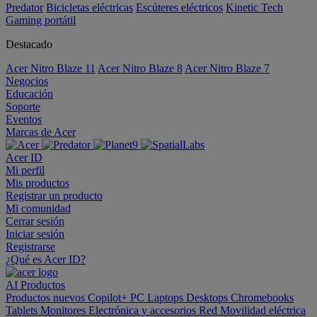
Predator
Bicicletas eléctricas
Escúteres eléctricos
Kinetic Tech
Gaming portátil
Destacado
Acer Nitro Blaze 11
Acer Nitro Blaze 8
Acer Nitro Blaze 7
Negocios
Educación
Soporte
Eventos
Marcas de Acer
Acer ID
Mi perfil
Mis productos
Registrar un producto
Mi comunidad
Cerrar sesión
Iniciar sesión
Registrarse
¿Qué es Acer ID?
AI
Productos
Productos nuevos
Copilot+ PC
Laptops
Desktops
Chromebooks
Tablets
Monitores
Electrónica y accesorios
Red
Movilidad eléctrica