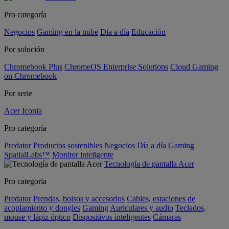
Pro categoría
Negocios
Gaming en la nube
Día a día
Educación
Por solución
Chromebook Plus
ChromeOS Enterprise Solutions
Cloud Gaming
on Chromebook
Por serie
Acer Iconia
Pro categoría
Predator
Productos sostenibles
Negocios
Día a día
Gaming
SpatialLabs™
Monitor inteligente
Tecnología de pantalla Acer
Pro categoría
Predator
Prendas, bolsos y accesorios
Cables, estaciones de
acoplamiento y dongles
Gaming
Auriculares y audio
Teclados,
mouse y lápiz óptico
Dispositivos inteligentes
Cámaras