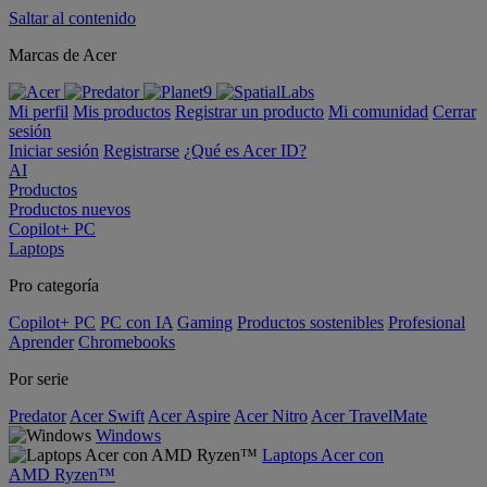
Saltar al contenido
Marcas de Acer
Mi perfil
Mis productos
Registrar un producto
Mi comunidad
Cerrar
sesión
Iniciar sesión
Registrarse
¿Qué es Acer ID?
AI
Productos
Productos nuevos
Copilot+ PC
Laptops
Pro categoría
Copilot+ PC
PC con IA
Gaming
Productos sostenibles
Profesional
Aprender
Chromebooks
Por serie
Predator
Acer Swift
Acer Aspire
Acer Nitro
Acer TravelMate
Windows
Laptops Acer con
AMD Ryzen™