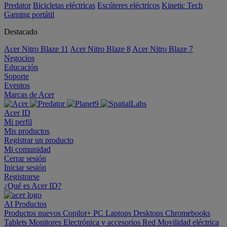
Predator
Bicicletas eléctricas
Escúteres eléctricos
Kinetic Tech
Gaming portátil
Destacado
Acer Nitro Blaze 11
Acer Nitro Blaze 8
Acer Nitro Blaze 7
Negocios
Educación
Soporte
Eventos
Marcas de Acer
Acer ID
Mi perfil
Mis productos
Registrar un producto
Mi comunidad
Cerrar sesión
Iniciar sesión
Registrarse
¿Qué es Acer ID?
AI
Productos
Productos nuevos
Copilot+ PC
Laptops
Desktops
Chromebooks
Tablets
Monitores
Electrónica y accesorios
Red
Movilidad eléctrica