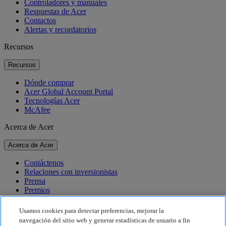
Controladores y manuales
Respuestas de Acer
Contactos
Alertas y recordatorios
Recursos
Recursos
Dónde comprar
Acer Global Account Portal
Tecnologías Acer
McAfee
Acerca de Acer
Acerca de Acer
Contáctenos
Relaciones con inversionistas
Prensa
Premios
Eventos
Usamos cookies para detectar preferencias, mejorar la
Sostenibilidad
navegación del sitio web y generar estadísticas de usuario a fin