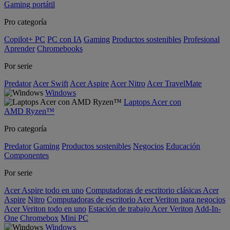
Gaming portátil
Pro categoría
Copilot+ PC
PC con IA
Gaming
Productos sostenibles
Profesional
Aprender
Chromebooks
Por serie
Predator
Acer Swift
Acer Aspire
Acer Nitro
Acer TravelMate
Windows
Laptops Acer con
AMD Ryzen™
Pro categoría
Predator
Gaming
Productos sostenibles
Negocios
Educación
Componentes
Por serie
Acer Aspire todo en uno
Computadoras de escritorio clásicas Acer
Aspire
Nitro
Computadoras de escritorio Acer Veriton para negocios
Acer Veriton todo en uno
Estación de trabajo Acer Veriton
Add-In-
One
Chromebox
Mini PC
Windows