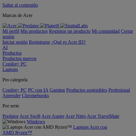
Saltar al contenido
Marcas de Acer
Mi perfil
Mis productos
Registrar un producto
Mi comunidad
Cerrar
sesión
Iniciar sesión
Registrarse
¿Qué es Acer ID?
AI
Productos
Productos nuevos
Copilot+ PC
Laptops
Pro categoría
Copilot+ PC
PC con IA
Gaming
Productos sostenibles
Profesional
Aprender
Chromebooks
Por serie
Predator
Acer Swift
Acer Aspire
Acer Nitro
Acer TravelMate
Windows
Laptops Acer con
AMD Ryzen™