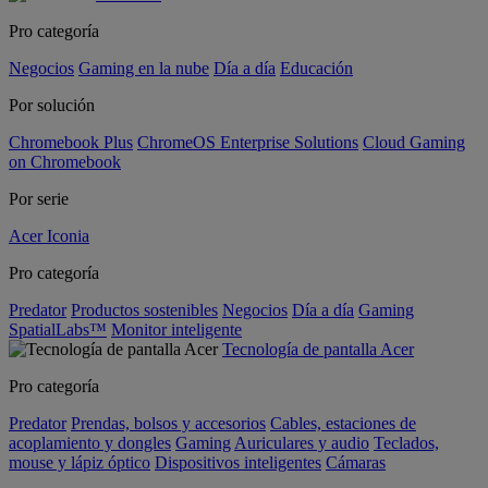
Pro categoría
Negocios
Gaming en la nube
Día a día
Educación
Por solución
Chromebook Plus
ChromeOS Enterprise Solutions
Cloud Gaming
on Chromebook
Por serie
Acer Iconia
Pro categoría
Predator
Productos sostenibles
Negocios
Día a día
Gaming
SpatialLabs™
Monitor inteligente
Tecnología de pantalla Acer
Pro categoría
Predator
Prendas, bolsos y accesorios
Cables, estaciones de
acoplamiento y dongles
Gaming
Auriculares y audio
Teclados,
mouse y lápiz óptico
Dispositivos inteligentes
Cámaras