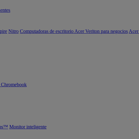
entes
pire
Nitro
Computadoras de escritorio Acer Veriton para negocios
Acer
n Chromebook
abs™
Monitor inteligente