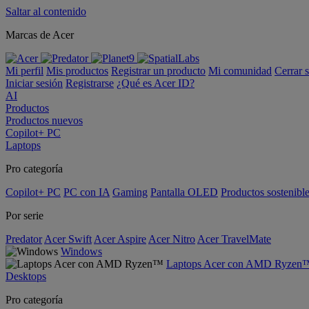
Saltar al contenido
Marcas de Acer
Mi perfil
Mis productos
Registrar un producto
Mi comunidad
Cerrar 
Iniciar sesión
Registrarse
¿Qué es Acer ID?
AI
Productos
Productos nuevos
Copilot+ PC
Laptops
Pro categoría
Copilot+ PC
PC con IA
Gaming
Pantalla OLED
Productos sostenibl
Por serie
Predator
Acer Swift
Acer Aspire
Acer Nitro
Acer TravelMate
Windows
Laptops Acer con AMD Ryzen
Desktops
Pro categoría