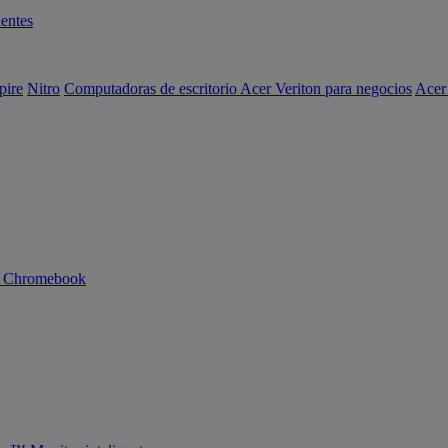
entes
pire
Nitro
Computadoras de escritorio Acer Veriton para negocios
Acer
n Chromebook