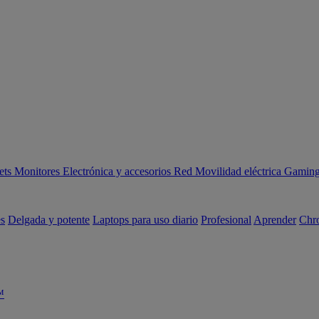
ets
Monitores
Electrónica y accesorios
Red
Movilidad eléctrica
Gaming 
es
Delgada y potente
Laptops para uso diario
Profesional
Aprender
Chr
™