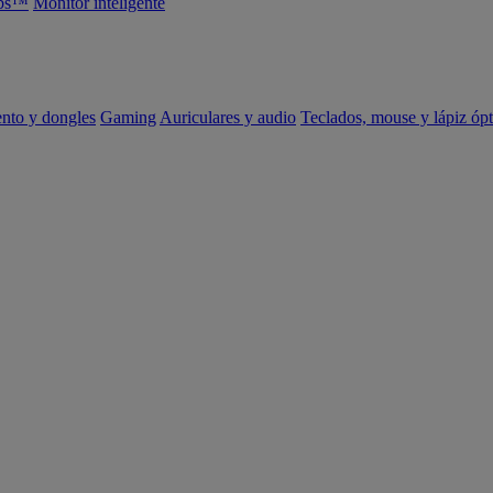
abs™
Monitor inteligente
ento y dongles
Gaming
Auriculares y audio
Teclados, mouse y lápiz ópt