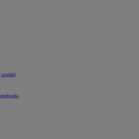
portátil
omebooks