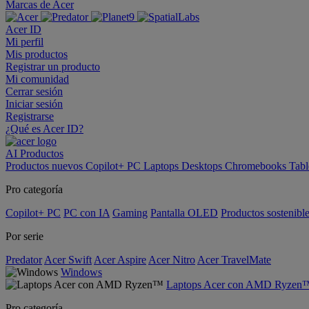
Marcas de Acer
Acer ID
Mi perfil
Mis productos
Registrar un producto
Mi comunidad
Cerrar sesión
Iniciar sesión
Registrarse
¿Qué es Acer ID?
AI
Productos
Productos nuevos
Copilot+ PC
Laptops
Desktops
Chromebooks
Tabl
Pro categoría
Copilot+ PC
PC con IA
Gaming
Pantalla OLED
Productos sostenibl
Por serie
Predator
Acer Swift
Acer Aspire
Acer Nitro
Acer TravelMate
Windows
Laptops Acer con AMD Ryzen
Pro categoría