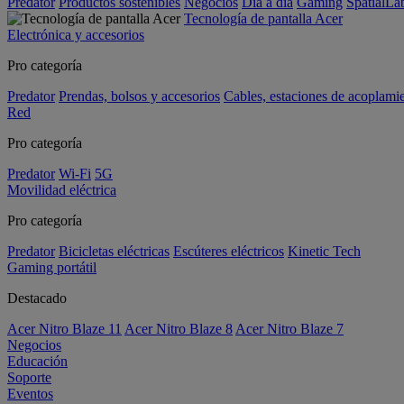
Predator
Productos sostenibles
Negocios
Día a día
Gaming
SpatialL
Tecnología de pantalla Acer
Electrónica y accesorios
Pro categoría
Predator
Prendas, bolsos y accesorios
Cables, estaciones de acoplami
Red
Pro categoría
Predator
Wi-Fi
5G
Movilidad eléctrica
Pro categoría
Predator
Bicicletas eléctricas
Escúteres eléctricos
Kinetic Tech
Gaming portátil
Destacado
Acer Nitro Blaze 11
Acer Nitro Blaze 8
Acer Nitro Blaze 7
Negocios
Educación
Soporte
Eventos