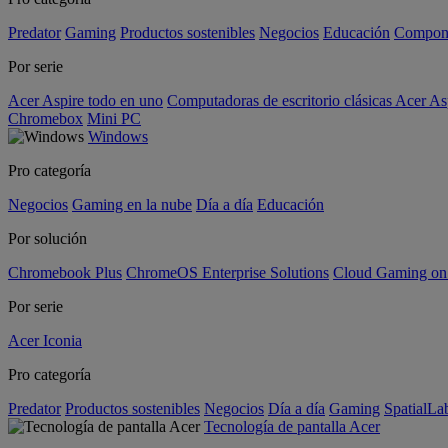
Predator
Gaming
Productos sostenibles
Negocios
Educación
Compon
Por serie
Acer Aspire todo en uno
Computadoras de escritorio clásicas Acer As
Chromebox
Mini PC
Windows
Pro categoría
Negocios
Gaming en la nube
Día a día
Educación
Por solución
Chromebook Plus
ChromeOS Enterprise Solutions
Cloud Gaming o
Por serie
Acer Iconia
Pro categoría
Predator
Productos sostenibles
Negocios
Día a día
Gaming
SpatialL
Tecnología de pantalla Acer