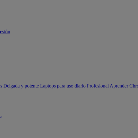
sesión
es
Delgada y potente
Laptops para uso diario
Profesional
Aprender
Chr
™