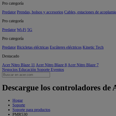
Pro categoría
Predator
Prendas, bolsos y accesorios
Cables, estaciones de acoplami
Pro categoría
Predator
Wi-Fi
5G
Pro categoría
Predator
Bicicletas eléctricas
Escúteres eléctricos
Kinetic Tech
Destacado
Acer Nitro Blaze 11
Acer Nitro Blaze 8
Acer Nitro Blaze 7
Negocios
Educación
Soporte
Eventos
Descargue los controladores de
Hogar
Soporte
Soporte para productos
PMR530