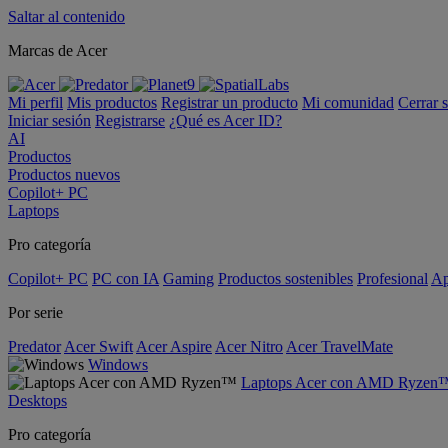
Saltar al contenido
Marcas de Acer
Mi perfil
Mis productos
Registrar un producto
Mi comunidad
Cerrar 
Iniciar sesión
Registrarse
¿Qué es Acer ID?
AI
Productos
Productos nuevos
Copilot+ PC
Laptops
Pro categoría
Copilot+ PC
PC con IA
Gaming
Productos sostenibles
Profesional
Ap
Por serie
Predator
Acer Swift
Acer Aspire
Acer Nitro
Acer TravelMate
Windows
Laptops Acer con AMD Ryzen
Desktops
Pro categoría