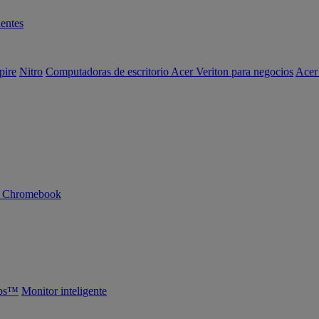
entes
pire
Nitro
Computadoras de escritorio Acer Veriton para negocios
Acer
n Chromebook
abs™
Monitor inteligente