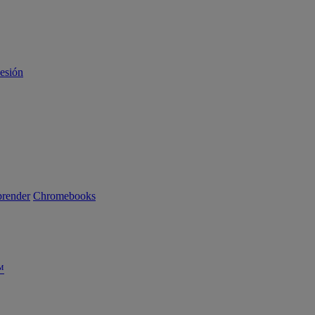
sesión
render
Chromebooks
™