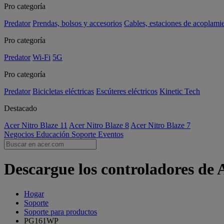
Pro categoría
Predator
Prendas, bolsos y accesorios
Cables, estaciones de acoplami
Pro categoría
Predator
Wi-Fi
5G
Pro categoría
Predator
Bicicletas eléctricas
Escúteres eléctricos
Kinetic Tech
Destacado
Acer Nitro Blaze 11
Acer Nitro Blaze 8
Acer Nitro Blaze 7
Negocios
Educación
Soporte
Eventos
Descargue los controladores de
Hogar
Soporte
Soporte para productos
PG161WP