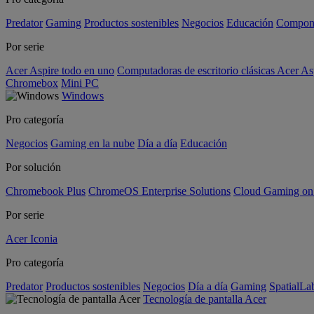
Predator
Gaming
Productos sostenibles
Negocios
Educación
Compon
Por serie
Acer Aspire todo en uno
Computadoras de escritorio clásicas Acer As
Chromebox
Mini PC
Windows
Pro categoría
Negocios
Gaming en la nube
Día a día
Educación
Por solución
Chromebook Plus
ChromeOS Enterprise Solutions
Cloud Gaming o
Por serie
Acer Iconia
Pro categoría
Predator
Productos sostenibles
Negocios
Día a día
Gaming
SpatialL
Tecnología de pantalla Acer