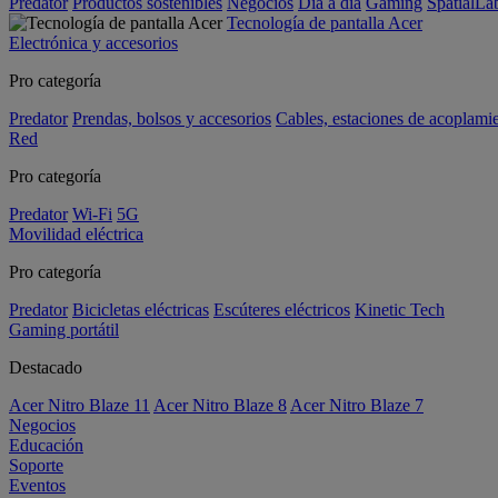
Predator
Productos sostenibles
Negocios
Día a día
Gaming
SpatialL
Tecnología de pantalla Acer
Electrónica y accesorios
Pro categoría
Predator
Prendas, bolsos y accesorios
Cables, estaciones de acoplami
Red
Pro categoría
Predator
Wi-Fi
5G
Movilidad eléctrica
Pro categoría
Predator
Bicicletas eléctricas
Escúteres eléctricos
Kinetic Tech
Gaming portátil
Destacado
Acer Nitro Blaze 11
Acer Nitro Blaze 8
Acer Nitro Blaze 7
Negocios
Educación
Soporte
Eventos