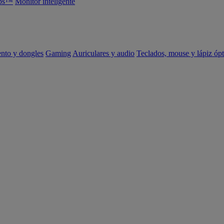
abs™
Monitor inteligente
ento y dongles
Gaming
Auriculares y audio
Teclados, mouse y lápiz ópt