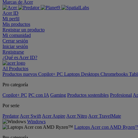
Marcas de Acer
Acer ID
Mi perfil
Mis productos
Registrar un producto
Mi comunidad
Cerrar sesión
Iniciar sesión
Registrarse
¿Qué es Acer ID?
AI
Productos
Productos nuevos
Copilot+ PC
Laptops
Desktops
Chromebooks
Tabl
Pro categoría
Copilot+ PC
PC con IA
Gaming
Productos sostenibles
Profesional
Ap
Por serie
Predator
Acer Swift
Acer Aspire
Acer Nitro
Acer TravelMate
Windows
Laptops Acer con AMD Ryzen
Pro categoría