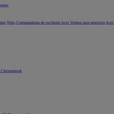
entes
pire
Nitro
Computadoras de escritorio Acer Veriton para negocios
Acer
n Chromebook