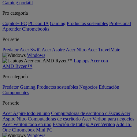
Gaming portátil
Pro categoría
Copilot+ PC
PC con IA
Gaming
Productos sostenibles
Profesional
Aprender
Chromebooks
Por serie
Predator
Acer Swift
Acer Aspire
Acer Nitro
Acer TravelMate
Windows
Laptops Acer con
AMD Ryzen™
Pro categoría
Predator
Gaming
Productos sostenibles
Negocios
Educación
Componentes
Por serie
Acer Aspire todo en uno
Computadoras de escritorio clásicas Acer
Aspire
Nitro
Computadoras de escritorio Acer Veriton para negocios
Acer Veriton todo en uno
Estación de trabajo Acer Veriton
Add-In-
One
Chromebox
Mini PC
Windows