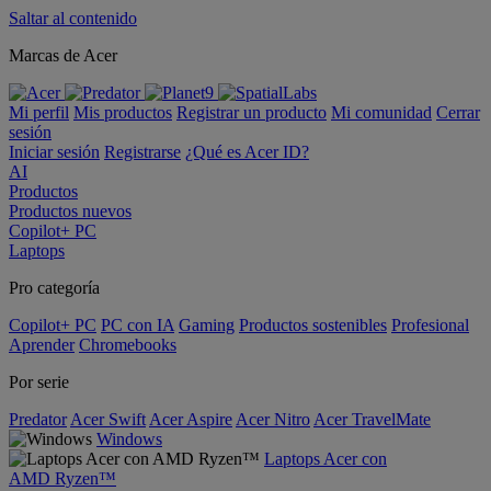
Saltar al contenido
Marcas de Acer
Mi perfil
Mis productos
Registrar un producto
Mi comunidad
Cerrar
sesión
Iniciar sesión
Registrarse
¿Qué es Acer ID?
AI
Productos
Productos nuevos
Copilot+ PC
Laptops
Pro categoría
Copilot+ PC
PC con IA
Gaming
Productos sostenibles
Profesional
Aprender
Chromebooks
Por serie
Predator
Acer Swift
Acer Aspire
Acer Nitro
Acer TravelMate
Windows
Laptops Acer con
AMD Ryzen™