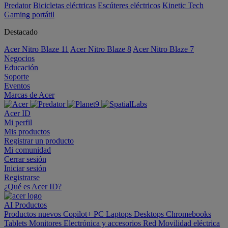
Predator
Bicicletas eléctricas
Escúteres eléctricos
Kinetic Tech
Gaming portátil
Destacado
Acer Nitro Blaze 11
Acer Nitro Blaze 8
Acer Nitro Blaze 7
Negocios
Educación
Soporte
Eventos
Marcas de Acer
Acer ID
Mi perfil
Mis productos
Registrar un producto
Mi comunidad
Cerrar sesión
Iniciar sesión
Registrarse
¿Qué es Acer ID?
AI
Productos
Productos nuevos
Copilot+ PC
Laptops
Desktops
Chromebooks
Tablets
Monitores
Electrónica y accesorios
Red
Movilidad eléctrica