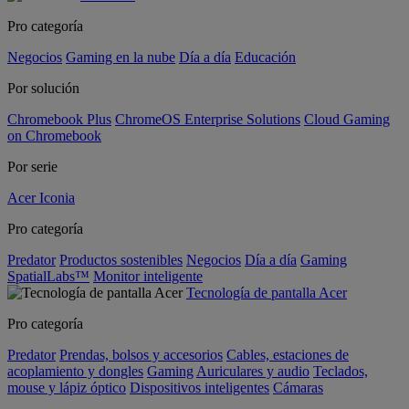
Pro categoría
Negocios
Gaming en la nube
Día a día
Educación
Por solución
Chromebook Plus
ChromeOS Enterprise Solutions
Cloud Gaming
on Chromebook
Por serie
Acer Iconia
Pro categoría
Predator
Productos sostenibles
Negocios
Día a día
Gaming
SpatialLabs™
Monitor inteligente
Tecnología de pantalla Acer
Pro categoría
Predator
Prendas, bolsos y accesorios
Cables, estaciones de
acoplamiento y dongles
Gaming
Auriculares y audio
Teclados,
mouse y lápiz óptico
Dispositivos inteligentes
Cámaras