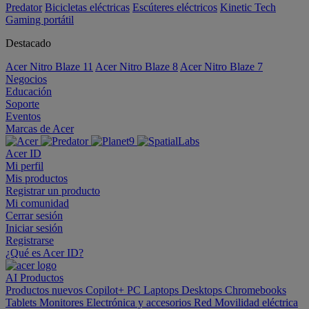
Predator
Bicicletas eléctricas
Escúteres eléctricos
Kinetic Tech
Gaming portátil
Destacado
Acer Nitro Blaze 11
Acer Nitro Blaze 8
Acer Nitro Blaze 7
Negocios
Educación
Soporte
Eventos
Marcas de Acer
Acer ID
Mi perfil
Mis productos
Registrar un producto
Mi comunidad
Cerrar sesión
Iniciar sesión
Registrarse
¿Qué es Acer ID?
AI
Productos
Productos nuevos
Copilot+ PC
Laptops
Desktops
Chromebooks
Tablets
Monitores
Electrónica y accesorios
Red
Movilidad eléctrica