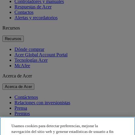
Controladores y manuales
Respuestas de Acer
Contactos
Alertas y recordatorios
Recursos
Recursos
Dónde comprar
Acer Global Account Portal
Tecnologías Acer
McAfee
Acerca de Acer
Acerca de Acer
Contáctenos
Relaciones con inversionistas
Prensa
Premios
Eventos
Usamos cookies para detectar preferencias, mejorar la
Sostenibilidad
navegación del sitio web y generar estadísticas de usuario a fin