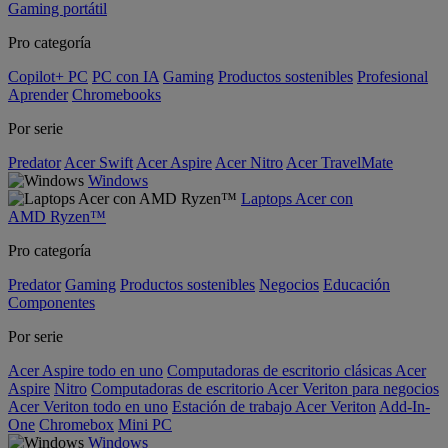
Gaming portátil
Pro categoría
Copilot+ PC
PC con IA
Gaming
Productos sostenibles
Profesional
Aprender
Chromebooks
Por serie
Predator
Acer Swift
Acer Aspire
Acer Nitro
Acer TravelMate
Windows
Laptops Acer con
AMD Ryzen™
Pro categoría
Predator
Gaming
Productos sostenibles
Negocios
Educación
Componentes
Por serie
Acer Aspire todo en uno
Computadoras de escritorio clásicas Acer
Aspire
Nitro
Computadoras de escritorio Acer Veriton para negocios
Acer Veriton todo en uno
Estación de trabajo Acer Veriton
Add-In-
One
Chromebox
Mini PC
Windows