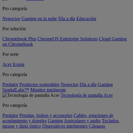
Pro categoría
Negocios
Gaming en la nube
Día a día
Educación
Por solución
Chromebook Plus
ChromeOS Enterprise Solutions
Cloud Gaming
on Chromebook
Por serie
Acer Iconia
Pro categoría
Predator
Productos sostenibles
Negocios
Día a día
Gaming
SpatialLabs™
Monitor inteligente
Tecnología de pantalla Acer
Pro categoría
Predator
Prendas, bolsos y accesorios
Cables, estaciones de
acoplamiento y dongles
Gaming
Auriculares y audio
Teclados,
mouse y lápiz óptico
Dispositivos inteligentes
Cámaras