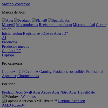
Saltar al contenido
Marcas de Acer
Mi perfil
Mis productos
Registrar un producto
Mi comunidad
Cerrar
sesión
Iniciar sesión
Registrarse
¿Qué es Acer ID?
AI
Productos
Productos nuevos
Copilot+ PC
Laptops
Pro categoría
Copilot+ PC
PC con IA
Gaming
Productos sostenibles
Profesional
Aprender
Chromebooks
Por serie
Predator
Acer Swift
Acer Aspire
Acer Nitro
Acer TravelMate
Windows
Laptops Acer con
AMD Ryzen™