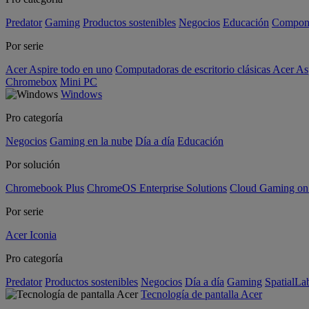
Predator
Gaming
Productos sostenibles
Negocios
Educación
Compon
Por serie
Acer Aspire todo en uno
Computadoras de escritorio clásicas Acer As
Chromebox
Mini PC
Windows
Pro categoría
Negocios
Gaming en la nube
Día a día
Educación
Por solución
Chromebook Plus
ChromeOS Enterprise Solutions
Cloud Gaming o
Por serie
Acer Iconia
Pro categoría
Predator
Productos sostenibles
Negocios
Día a día
Gaming
SpatialL
Tecnología de pantalla Acer