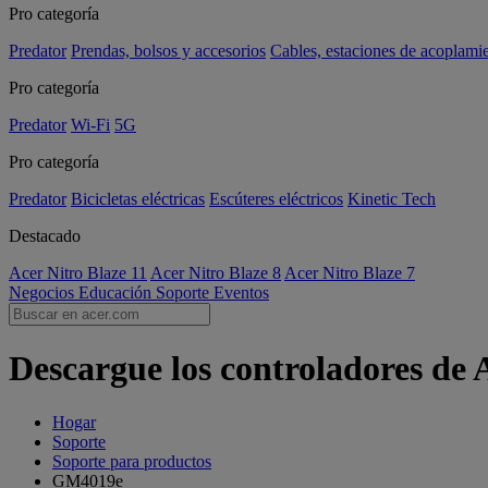
Pro categoría
Predator
Prendas, bolsos y accesorios
Cables, estaciones de acoplami
Pro categoría
Predator
Wi-Fi
5G
Pro categoría
Predator
Bicicletas eléctricas
Escúteres eléctricos
Kinetic Tech
Destacado
Acer Nitro Blaze 11
Acer Nitro Blaze 8
Acer Nitro Blaze 7
Negocios
Educación
Soporte
Eventos
Descargue los controladores de
Hogar
Soporte
Soporte para productos
GM4019e