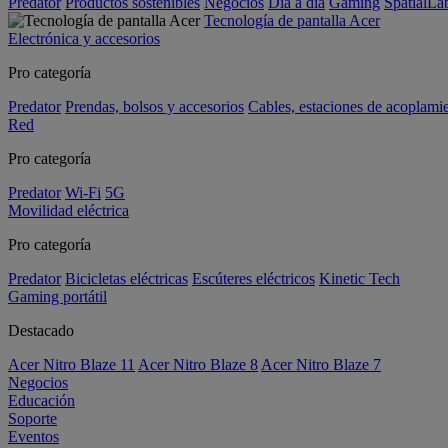
Predator
Productos sostenibles
Negocios
Día a día
Gaming
SpatialL
Tecnología de pantalla Acer
Electrónica y accesorios
Pro categoría
Predator
Prendas, bolsos y accesorios
Cables, estaciones de acoplami
Red
Pro categoría
Predator
Wi-Fi
5G
Movilidad eléctrica
Pro categoría
Predator
Bicicletas eléctricas
Escúteres eléctricos
Kinetic Tech
Gaming portátil
Destacado
Acer Nitro Blaze 11
Acer Nitro Blaze 8
Acer Nitro Blaze 7
Negocios
Educación
Soporte
Eventos