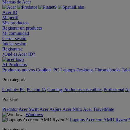
Marcas de Acer
Acer ID
Mi perfil
Mis productos
Registrar un producto
Mi comunidad
Cerrar sesión
Iniciar sesión
Registrarse
¿Qué es Acer ID?
AI
Productos
Productos nuevos
Copilot+ PC
Laptops
Desktops
Chromebooks
Tabl
Pro categoría
Copilot+ PC
PC con IA
Gaming
Productos sostenibles
Profesional
Ap
Por serie
Predator
Acer Swift
Acer Aspire
Acer Nitro
Acer TravelMate
Windows
Laptops Acer con AMD Ryzen
Pro categoría