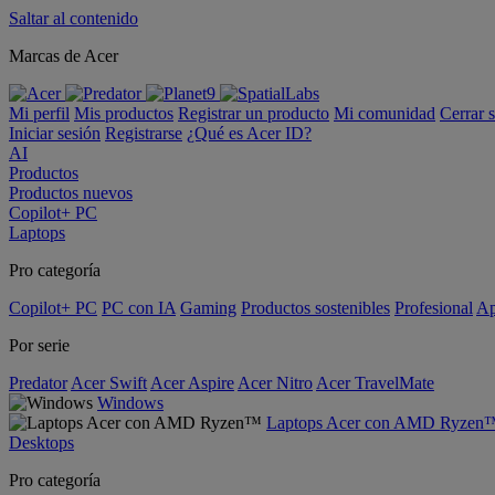
Saltar al contenido
Marcas de Acer
Mi perfil
Mis productos
Registrar un producto
Mi comunidad
Cerrar 
Iniciar sesión
Registrarse
¿Qué es Acer ID?
AI
Productos
Productos nuevos
Copilot+ PC
Laptops
Pro categoría
Copilot+ PC
PC con IA
Gaming
Productos sostenibles
Profesional
Ap
Por serie
Predator
Acer Swift
Acer Aspire
Acer Nitro
Acer TravelMate
Windows
Laptops Acer con AMD Ryzen
Desktops
Pro categoría