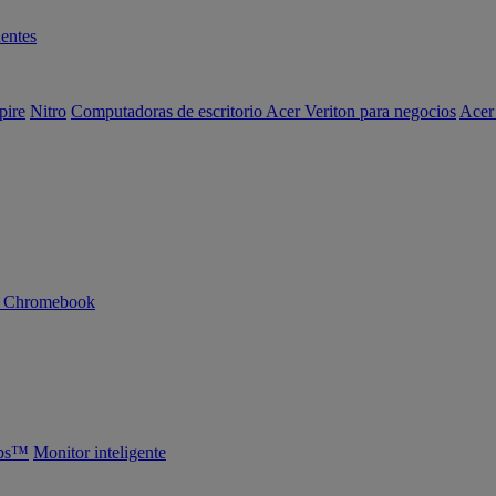
entes
pire
Nitro
Computadoras de escritorio Acer Veriton para negocios
Acer
n Chromebook
abs™
Monitor inteligente