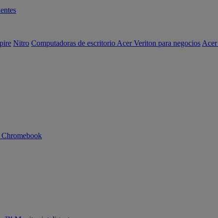
entes
pire
Nitro
Computadoras de escritorio Acer Veriton para negocios
Acer
n Chromebook