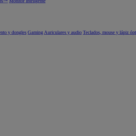
abs™
Monitor inteligente
ento y dongles
Gaming
Auriculares y audio
Teclados, mouse y lápiz ópt