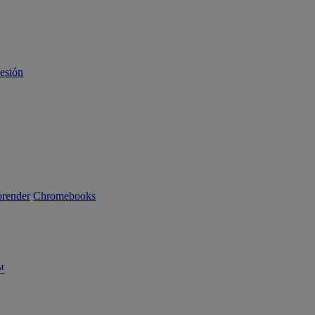
sesión
render
Chromebooks
™