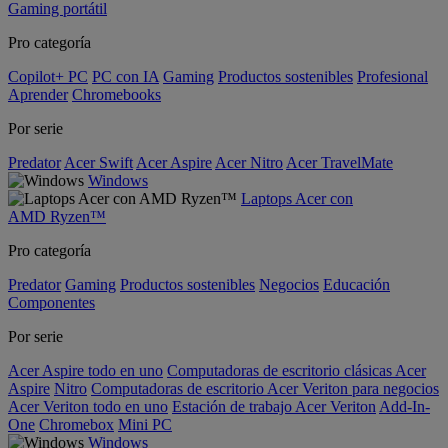
Gaming portátil
Pro categoría
Copilot+ PC
PC con IA
Gaming
Productos sostenibles
Profesional
Aprender
Chromebooks
Por serie
Predator
Acer Swift
Acer Aspire
Acer Nitro
Acer TravelMate
Windows
Laptops Acer con
AMD Ryzen™
Pro categoría
Predator
Gaming
Productos sostenibles
Negocios
Educación
Componentes
Por serie
Acer Aspire todo en uno
Computadoras de escritorio clásicas Acer
Aspire
Nitro
Computadoras de escritorio Acer Veriton para negocios
Acer Veriton todo en uno
Estación de trabajo Acer Veriton
Add-In-
One
Chromebox
Mini PC
Windows