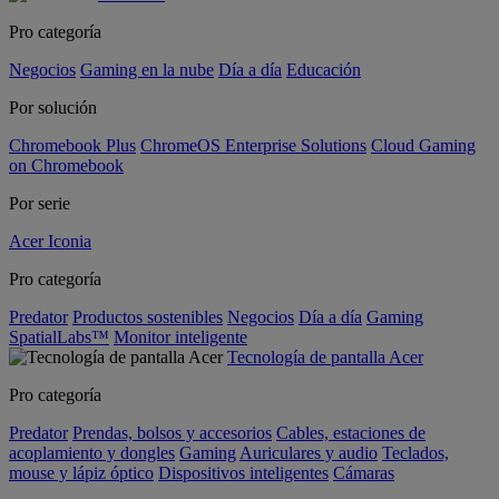
Pro categoría
Negocios
Gaming en la nube
Día a día
Educación
Por solución
Chromebook Plus
ChromeOS Enterprise Solutions
Cloud Gaming
on Chromebook
Por serie
Acer Iconia
Pro categoría
Predator
Productos sostenibles
Negocios
Día a día
Gaming
SpatialLabs™
Monitor inteligente
Tecnología de pantalla Acer
Pro categoría
Predator
Prendas, bolsos y accesorios
Cables, estaciones de
acoplamiento y dongles
Gaming
Auriculares y audio
Teclados,
mouse y lápiz óptico
Dispositivos inteligentes
Cámaras