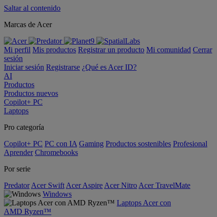
Saltar al contenido
Marcas de Acer
Mi perfil
Mis productos
Registrar un producto
Mi comunidad
Cerrar
sesión
Iniciar sesión
Registrarse
¿Qué es Acer ID?
AI
Productos
Productos nuevos
Copilot+ PC
Laptops
Pro categoría
Copilot+ PC
PC con IA
Gaming
Productos sostenibles
Profesional
Aprender
Chromebooks
Por serie
Predator
Acer Swift
Acer Aspire
Acer Nitro
Acer TravelMate
Windows
Laptops Acer con
AMD Ryzen™