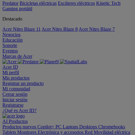
Predator
Bicicletas eléctricas
Escúteres eléctricos
Kinetic Tech
Gaming portátil
Destacado
Acer Nitro Blaze 11
Acer Nitro Blaze 8
Acer Nitro Blaze 7
Negocios
Educación
Soporte
Eventos
Marcas de Acer
Acer ID
Mi perfil
Mis productos
Registrar un producto
Mi comunidad
Cerrar sesión
Iniciar sesión
Registrarse
¿Qué es Acer ID?
AI
Productos
Productos nuevos
Copilot+ PC
Laptops
Desktops
Chromebooks
Tablets
Monitores
Electrónica y accesorios
Red
Movilidad eléctrica