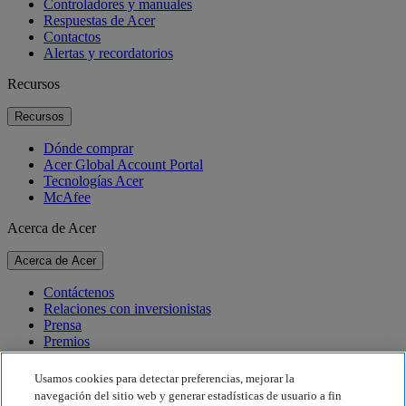
Controladores y manuales
Respuestas de Acer
Contactos
Alertas y recordatorios
Recursos
Recursos
Dónde comprar
Acer Global Account Portal
Tecnologías Acer
McAfee
Acerca de Acer
Acerca de Acer
Contáctenos
Relaciones con inversionistas
Prensa
Premios
Eventos
Usamos cookies para detectar preferencias, mejorar la
Sostenibilidad
navegación del sitio web y generar estadísticas de usuario a fin