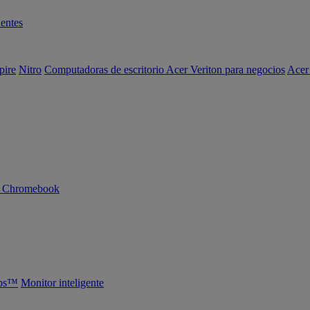
entes
pire
Nitro
Computadoras de escritorio Acer Veriton para negocios
Acer
n Chromebook
abs™
Monitor inteligente