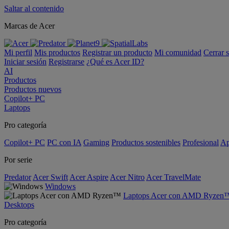
Saltar al contenido
Marcas de Acer
Mi perfil
Mis productos
Registrar un producto
Mi comunidad
Cerrar 
Iniciar sesión
Registrarse
¿Qué es Acer ID?
AI
Productos
Productos nuevos
Copilot+ PC
Laptops
Pro categoría
Copilot+ PC
PC con IA
Gaming
Productos sostenibles
Profesional
Ap
Por serie
Predator
Acer Swift
Acer Aspire
Acer Nitro
Acer TravelMate
Windows
Laptops Acer con AMD Ryzen
Desktops
Pro categoría