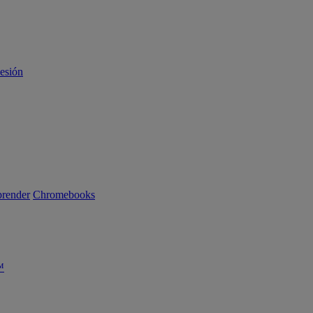
sesión
render
Chromebooks
™