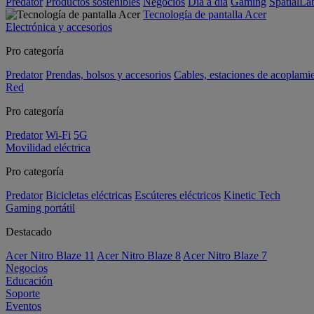
Predator
Productos sostenibles
Negocios
Día a día
Gaming
SpatialL
Tecnología de pantalla Acer
Electrónica y accesorios
Pro categoría
Predator
Prendas, bolsos y accesorios
Cables, estaciones de acoplami
Red
Pro categoría
Predator
Wi-Fi
5G
Movilidad eléctrica
Pro categoría
Predator
Bicicletas eléctricas
Escúteres eléctricos
Kinetic Tech
Gaming portátil
Destacado
Acer Nitro Blaze 11
Acer Nitro Blaze 8
Acer Nitro Blaze 7
Negocios
Educación
Soporte
Eventos