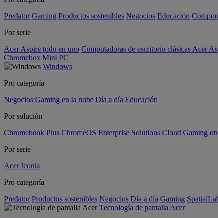
Predator
Gaming
Productos sostenibles
Negocios
Educación
Compon
Por serie
Acer Aspire todo en uno
Computadoras de escritorio clásicas Acer As
Chromebox
Mini PC
Windows
Pro categoría
Negocios
Gaming en la nube
Día a día
Educación
Por solución
Chromebook Plus
ChromeOS Enterprise Solutions
Cloud Gaming o
Por serie
Acer Iconia
Pro categoría
Predator
Productos sostenibles
Negocios
Día a día
Gaming
SpatialL
Tecnología de pantalla Acer