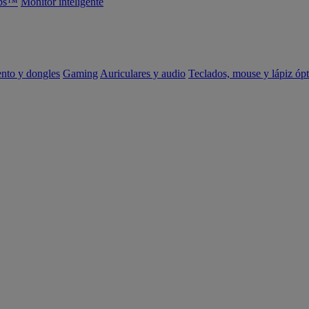
abs™
Monitor inteligente
ento y dongles
Gaming
Auriculares y audio
Teclados, mouse y lápiz ópt