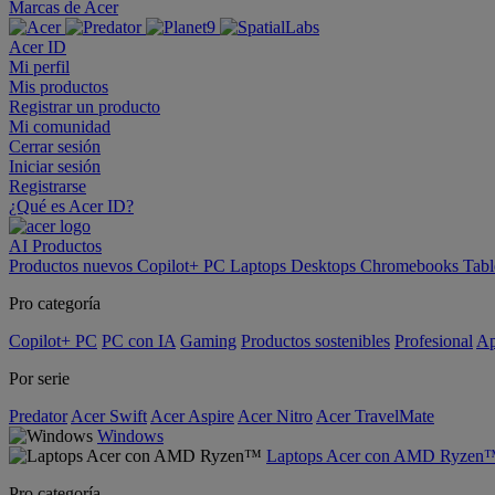
Marcas de Acer
Acer ID
Mi perfil
Mis productos
Registrar un producto
Mi comunidad
Cerrar sesión
Iniciar sesión
Registrarse
¿Qué es Acer ID?
AI
Productos
Productos nuevos
Copilot+ PC
Laptops
Desktops
Chromebooks
Tabl
Pro categoría
Copilot+ PC
PC con IA
Gaming
Productos sostenibles
Profesional
Ap
Por serie
Predator
Acer Swift
Acer Aspire
Acer Nitro
Acer TravelMate
Windows
Laptops Acer con AMD Ryzen
Pro categoría