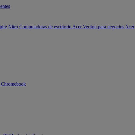
entes
pire
Nitro
Computadoras de escritorio Acer Veriton para negocios
Acer
n Chromebook