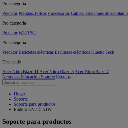
Pro categoría
Predator
Prendas, bolsos y accesorios
Cables, estaciones de acoplami
Pro categoría
Predator
Wi-Fi
5G
Pro categoría
Predator
Bicicletas eléctricas
Escúteres eléctricos
Kinetic Tech
Destacado
Acer Nitro Blaze 11
Acer Nitro Blaze 8
Acer Nitro Blaze 7
Negocios
Educación
Soporte
Eventos
Hogar
Soporte
Soporte para productos
Enduro EN715-51W
Soporte para productos