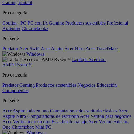
Gaming portátil
Pro categoría
Copilot+ PC
PC con IA
Gaming
Productos sostenibles
Profesional
Aprender
Chromebooks
Por serie
Predator
Acer Swift
Acer Aspire
Acer Nitro
Acer TravelMate
Windows
Laptops Acer con
AMD Ryzen™
Pro categoría
Predator
Gaming
Productos sostenibles
Negocios
Educación
Componentes
Por serie
Acer Aspire todo en uno
Computadoras de escritorio clásicas Acer
Aspire
Nitro
Computadoras de escritorio Acer Veriton para negocios
Acer Veriton todo en uno
Estación de trabajo Acer Veriton
Add-In-
One
Chromebox
Mini PC
Windows