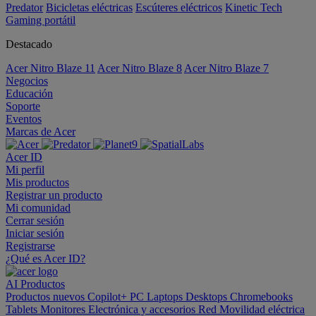
Predator
Bicicletas eléctricas
Escúteres eléctricos
Kinetic Tech
Gaming portátil
Destacado
Acer Nitro Blaze 11
Acer Nitro Blaze 8
Acer Nitro Blaze 7
Negocios
Educación
Soporte
Eventos
Marcas de Acer
Acer ID
Mi perfil
Mis productos
Registrar un producto
Mi comunidad
Cerrar sesión
Iniciar sesión
Registrarse
¿Qué es Acer ID?
AI
Productos
Productos nuevos
Copilot+ PC
Laptops
Desktops
Chromebooks
Tablets
Monitores
Electrónica y accesorios
Red
Movilidad eléctrica