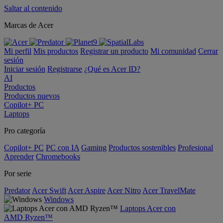
Saltar al contenido
Marcas de Acer
Mi perfil
Mis productos
Registrar un producto
Mi comunidad
Cerrar
sesión
Iniciar sesión
Registrarse
¿Qué es Acer ID?
AI
Productos
Productos nuevos
Copilot+ PC
Laptops
Pro categoría
Copilot+ PC
PC con IA
Gaming
Productos sostenibles
Profesional
Aprender
Chromebooks
Por serie
Predator
Acer Swift
Acer Aspire
Acer Nitro
Acer TravelMate
Windows
Laptops Acer con
AMD Ryzen™