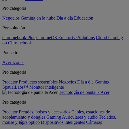
Pro categoría
Negocios
Gaming en la nube
Día a día
Educación
Por solución
Chromebook Plus
ChromeOS Enterprise Solutions
Cloud Gaming
on Chromebook
Por serie
Acer Iconia
Pro categoría
Predator
Productos sostenibles
Negocios
Día a día
Gaming
SpatialLabs™
Monitor inteligente
Tecnología de pantalla Acer
Pro categoría
Predator
Prendas, bolsos y accesorios
Cables, estaciones de
acoplamiento y dongles
Gaming
Auriculares y audio
Teclados,
mouse y lápiz óptico
Dispositivos inteligentes
Cámaras