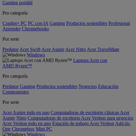
Gaming portátil
Pro categoría
Copilot+ PC
PC con IA
Gaming
Productos sostenibles
Profesional
Aprender
Chromebooks
Por serie
Predator
Acer Swift
Acer Aspire
Acer Nitro
Acer TravelMate
Windows
Laptops Acer con
AMD Ryzen™
Pro categoría
Predator
Gaming
Productos sostenibles
Negocios
Educación
Componentes
Por serie
Acer Aspire todo en uno
Computadoras de escritorio clásicas Acer
Aspire
Nitro
Computadoras de escritorio Acer Veriton para negocios
Acer Veriton todo en uno
Estación de trabajo Acer Veriton
Add-In-
One
Chromebox
Mini PC
Windows