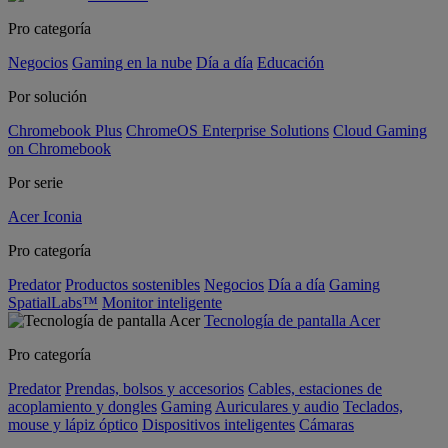
Pro categoría
Negocios
Gaming en la nube
Día a día
Educación
Por solución
Chromebook Plus
ChromeOS Enterprise Solutions
Cloud Gaming
on Chromebook
Por serie
Acer Iconia
Pro categoría
Predator
Productos sostenibles
Negocios
Día a día
Gaming
SpatialLabs™
Monitor inteligente
Tecnología de pantalla Acer
Pro categoría
Predator
Prendas, bolsos y accesorios
Cables, estaciones de
acoplamiento y dongles
Gaming
Auriculares y audio
Teclados,
mouse y lápiz óptico
Dispositivos inteligentes
Cámaras