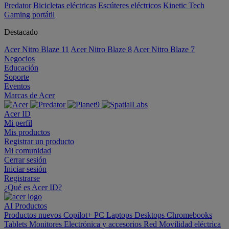
Predator
Bicicletas eléctricas
Escúteres eléctricos
Kinetic Tech
Gaming portátil
Destacado
Acer Nitro Blaze 11
Acer Nitro Blaze 8
Acer Nitro Blaze 7
Negocios
Educación
Soporte
Eventos
Marcas de Acer
Acer ID
Mi perfil
Mis productos
Registrar un producto
Mi comunidad
Cerrar sesión
Iniciar sesión
Registrarse
¿Qué es Acer ID?
AI
Productos
Productos nuevos
Copilot+ PC
Laptops
Desktops
Chromebooks
Tablets
Monitores
Electrónica y accesorios
Red
Movilidad eléctrica