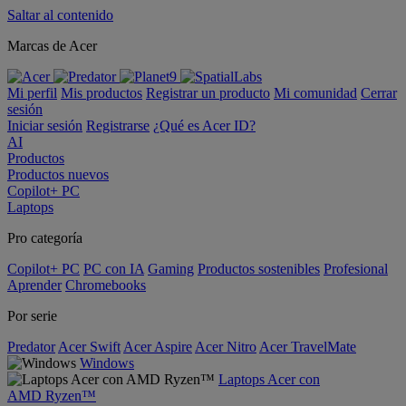
Saltar al contenido
Marcas de Acer
Mi perfil
Mis productos
Registrar un producto
Mi comunidad
Cerrar
sesión
Iniciar sesión
Registrarse
¿Qué es Acer ID?
AI
Productos
Productos nuevos
Copilot+ PC
Laptops
Pro categoría
Copilot+ PC
PC con IA
Gaming
Productos sostenibles
Profesional
Aprender
Chromebooks
Por serie
Predator
Acer Swift
Acer Aspire
Acer Nitro
Acer TravelMate
Windows
Laptops Acer con
AMD Ryzen™