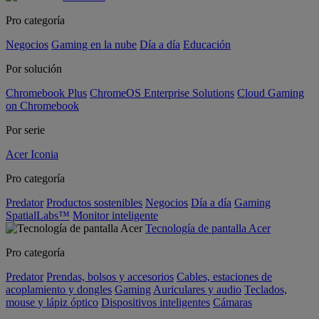
Pro categoría
Negocios
Gaming en la nube
Día a día
Educación
Por solución
Chromebook Plus
ChromeOS Enterprise Solutions
Cloud Gaming
on Chromebook
Por serie
Acer Iconia
Pro categoría
Predator
Productos sostenibles
Negocios
Día a día
Gaming
SpatialLabs™
Monitor inteligente
Tecnología de pantalla Acer
Pro categoría
Predator
Prendas, bolsos y accesorios
Cables, estaciones de
acoplamiento y dongles
Gaming
Auriculares y audio
Teclados,
mouse y lápiz óptico
Dispositivos inteligentes
Cámaras