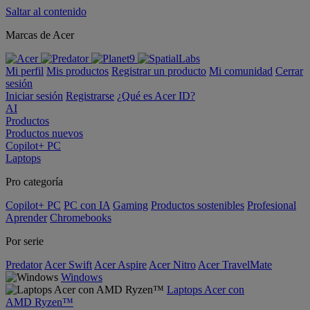
Saltar al contenido
Marcas de Acer
Mi perfil
Mis productos
Registrar un producto
Mi comunidad
Cerrar
sesión
Iniciar sesión
Registrarse
¿Qué es Acer ID?
AI
Productos
Productos nuevos
Copilot+ PC
Laptops
Pro categoría
Copilot+ PC
PC con IA
Gaming
Productos sostenibles
Profesional
Aprender
Chromebooks
Por serie
Predator
Acer Swift
Acer Aspire
Acer Nitro
Acer TravelMate
Windows
Laptops Acer con
AMD Ryzen™