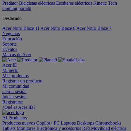
Predator
Bicicletas eléctricas
Escúteres eléctricos
Kinetic Tech
Gaming portátil
Destacado
Acer Nitro Blaze 11
Acer Nitro Blaze 8
Acer Nitro Blaze 7
Negocios
Educación
Soporte
Eventos
Marcas de Acer
Acer ID
Mi perfil
Mis productos
Registrar un producto
Mi comunidad
Cerrar sesión
Iniciar sesión
Registrarse
¿Qué es Acer ID?
AI
Productos
Productos nuevos
Copilot+ PC
Laptops
Desktops
Chromebooks
Tablets
Monitores
Electrónica y accesorios
Red
Movilidad eléctrica