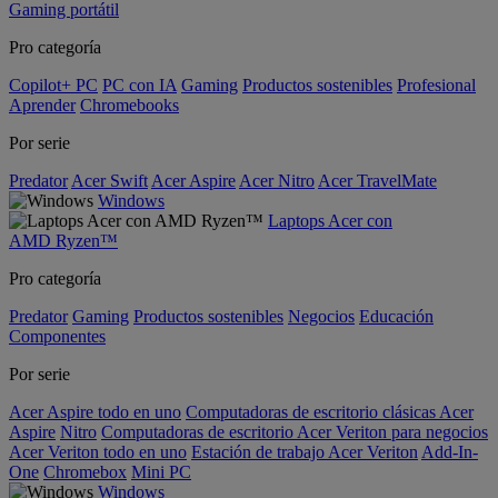
Gaming portátil
Pro categoría
Copilot+ PC
PC con IA
Gaming
Productos sostenibles
Profesional
Aprender
Chromebooks
Por serie
Predator
Acer Swift
Acer Aspire
Acer Nitro
Acer TravelMate
Windows
Laptops Acer con
AMD Ryzen™
Pro categoría
Predator
Gaming
Productos sostenibles
Negocios
Educación
Componentes
Por serie
Acer Aspire todo en uno
Computadoras de escritorio clásicas Acer
Aspire
Nitro
Computadoras de escritorio Acer Veriton para negocios
Acer Veriton todo en uno
Estación de trabajo Acer Veriton
Add-In-
One
Chromebox
Mini PC
Windows