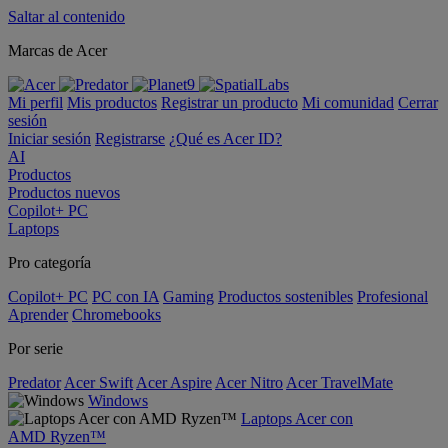
Saltar al contenido
Marcas de Acer
Mi perfil
Mis productos
Registrar un producto
Mi comunidad
Cerrar
sesión
Iniciar sesión
Registrarse
¿Qué es Acer ID?
AI
Productos
Productos nuevos
Copilot+ PC
Laptops
Pro categoría
Copilot+ PC
PC con IA
Gaming
Productos sostenibles
Profesional
Aprender
Chromebooks
Por serie
Predator
Acer Swift
Acer Aspire
Acer Nitro
Acer TravelMate
Windows
Laptops Acer con
AMD Ryzen™