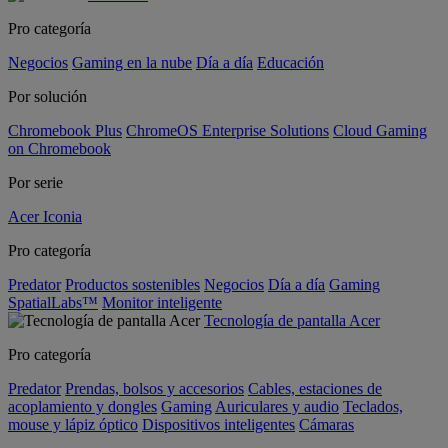
Pro categoría
Negocios
Gaming en la nube
Día a día
Educación
Por solución
Chromebook Plus
ChromeOS Enterprise Solutions
Cloud Gaming
on Chromebook
Por serie
Acer Iconia
Pro categoría
Predator
Productos sostenibles
Negocios
Día a día
Gaming
SpatialLabs™
Monitor inteligente
Tecnología de pantalla Acer
Pro categoría
Predator
Prendas, bolsos y accesorios
Cables, estaciones de
acoplamiento y dongles
Gaming
Auriculares y audio
Teclados,
mouse y lápiz óptico
Dispositivos inteligentes
Cámaras