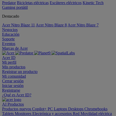
Predator
Bicicletas eléctricas
Escúteres eléctricos
Kinetic Tech
Gaming portátil
Destacado
Acer Nitro Blaze 11
Acer Nitro Blaze 8
Acer Nitro Blaze 7
Negocios
Educación
Soporte
Eventos
Marcas de Acer
Acer ID
Mi perfil
Mis productos
Registrar un producto
Mi comunidad
Cerrar sesión
Iniciar sesión
Registrarse
¿Qué es Acer ID?
AI
Productos
Productos nuevos
Copilot+ PC
Laptops
Desktops
Chromebooks
Tablets
Monitores
Electrónica y accesorios
Red
Movilidad eléctrica