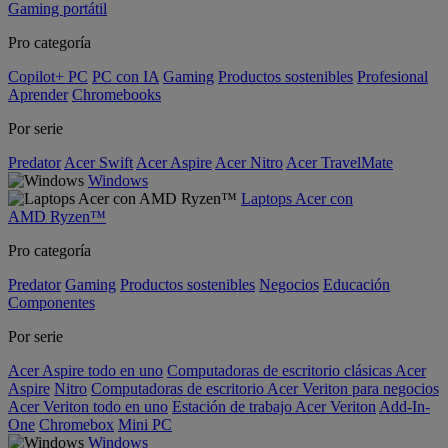
Gaming portátil
Pro categoría
Copilot+ PC
PC con IA
Gaming
Productos sostenibles
Profesional
Aprender
Chromebooks
Por serie
Predator
Acer Swift
Acer Aspire
Acer Nitro
Acer TravelMate
Windows
Laptops Acer con
AMD Ryzen™
Pro categoría
Predator
Gaming
Productos sostenibles
Negocios
Educación
Componentes
Por serie
Acer Aspire todo en uno
Computadoras de escritorio clásicas Acer
Aspire
Nitro
Computadoras de escritorio Acer Veriton para negocios
Acer Veriton todo en uno
Estación de trabajo Acer Veriton
Add-In-
One
Chromebox
Mini PC
Windows