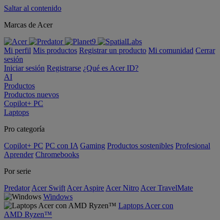
Saltar al contenido
Marcas de Acer
Mi perfil
Mis productos
Registrar un producto
Mi comunidad
Cerrar
sesión
Iniciar sesión
Registrarse
¿Qué es Acer ID?
AI
Productos
Productos nuevos
Copilot+ PC
Laptops
Pro categoría
Copilot+ PC
PC con IA
Gaming
Productos sostenibles
Profesional
Aprender
Chromebooks
Por serie
Predator
Acer Swift
Acer Aspire
Acer Nitro
Acer TravelMate
Windows
Laptops Acer con
AMD Ryzen™