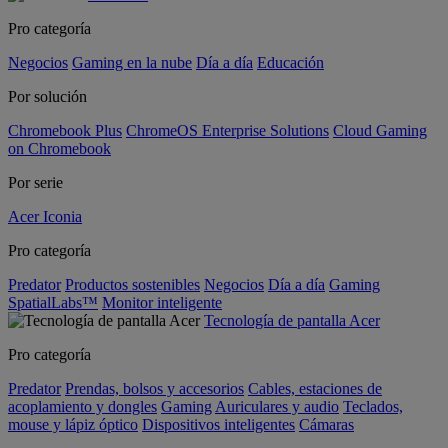
Pro categoría
Negocios
Gaming en la nube
Día a día
Educación
Por solución
Chromebook Plus
ChromeOS Enterprise Solutions
Cloud Gaming
on Chromebook
Por serie
Acer Iconia
Pro categoría
Predator
Productos sostenibles
Negocios
Día a día
Gaming
SpatialLabs™
Monitor inteligente
Tecnología de pantalla Acer
Pro categoría
Predator
Prendas, bolsos y accesorios
Cables, estaciones de
acoplamiento y dongles
Gaming
Auriculares y audio
Teclados,
mouse y lápiz óptico
Dispositivos inteligentes
Cámaras