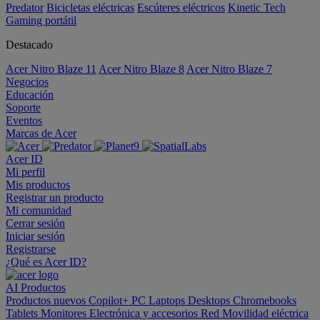
Predator
Bicicletas eléctricas
Escúteres eléctricos
Kinetic Tech
Gaming portátil
Destacado
Acer Nitro Blaze 11
Acer Nitro Blaze 8
Acer Nitro Blaze 7
Negocios
Educación
Soporte
Eventos
Marcas de Acer
Acer ID
Mi perfil
Mis productos
Registrar un producto
Mi comunidad
Cerrar sesión
Iniciar sesión
Registrarse
¿Qué es Acer ID?
AI
Productos
Productos nuevos
Copilot+ PC
Laptops
Desktops
Chromebooks
Tablets
Monitores
Electrónica y accesorios
Red
Movilidad eléctrica