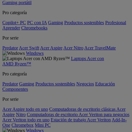
Gaming portátil
Pro categoría
Copilot+ PC
PC con IA
Gaming
Productos sostenibles
Profesional
Aprender
Chromebooks
Por serie
Predator
Acer Swift
Acer Aspire
Acer Nitro
Acer TravelMate
Windows
Laptops Acer con
AMD Ryzen™
Pro categoría
Predator
Gaming
Productos sostenibles
Negocios
Educación
Componentes
Por serie
Acer Aspire todo en uno
Computadoras de escritorio clásicas Acer
Aspire
Nitro
Computadoras de escritorio Acer Veriton para negocios
Acer Veriton todo en uno
Estación de trabajo Acer Veriton
Add-In-
One
Chromebox
Mini PC
Windows