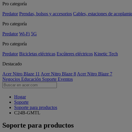
Pro categoría
Predator
Prendas, bolsos y accesorios
Cables, estaciones de acoplami
Pro categoría
Predator
Wi-Fi
5G
Pro categoría
Predator
Bicicletas eléctricas
Escúteres eléctricos
Kinetic Tech
Destacado
Acer Nitro Blaze 11
Acer Nitro Blaze 8
Acer Nitro Blaze 7
Negocios
Educación
Soporte
Eventos
Hogar
Soporte
Soporte para productos
C24B-GMTL
Soporte para productos