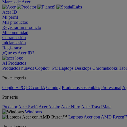
Marcas de Acer
Acer ID
Mi perfil
Mis productos
Registrar un producto
Mi comunidad
Cerrar sesión
Iniciar sesión
Registrarse
¿Qué es Acer ID?
AI
Productos
Productos nuevos
Copilot+ PC
Laptops
Desktops
Chromebooks
Tabl
Pro categoría
Copilot+ PC
PC con IA
Gaming
Productos sostenibles
Profesional
Ap
Por serie
Predator
Acer Swift
Acer Aspire
Acer Nitro
Acer TravelMate
Windows
Laptops Acer con AMD Ryzen
Pro categoría