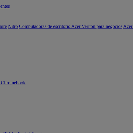
entes
pire
Nitro
Computadoras de escritorio Acer Veriton para negocios
Acer
n Chromebook