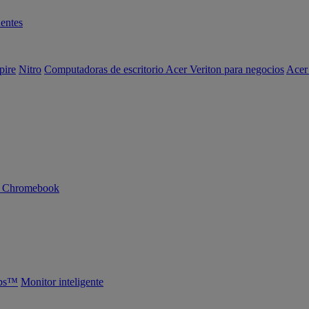
entes
pire
Nitro
Computadoras de escritorio Acer Veriton para negocios
Acer
n Chromebook
abs™
Monitor inteligente