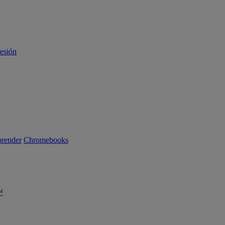
sesión
render
Chromebooks
™