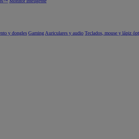
abs™
Monitor inteligente
ento y dongles
Gaming
Auriculares y audio
Teclados, mouse y lápiz ópt