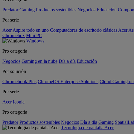
Predator
Gaming
Productos sostenibles
Negocios
Educación
Compon
Por serie
Acer Aspire todo en uno
Computadoras de escritorio clásicas Acer As
Chromebox
Mini PC
Windows
Pro categoría
Negocios
Gaming en la nube
Día a día
Educación
Por solución
Chromebook Plus
ChromeOS Enterprise Solutions
Cloud Gaming o
Por serie
Acer Iconia
Pro categoría
Predator
Productos sostenibles
Negocios
Día a día
Gaming
SpatialL
Tecnología de pantalla Acer