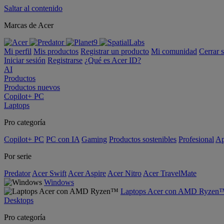
Saltar al contenido
Marcas de Acer
Mi perfil
Mis productos
Registrar un producto
Mi comunidad
Cerrar 
Iniciar sesión
Registrarse
¿Qué es Acer ID?
AI
Productos
Productos nuevos
Copilot+ PC
Laptops
Pro categoría
Copilot+ PC
PC con IA
Gaming
Productos sostenibles
Profesional
Ap
Por serie
Predator
Acer Swift
Acer Aspire
Acer Nitro
Acer TravelMate
Windows
Laptops Acer con AMD Ryzen
Desktops
Pro categoría